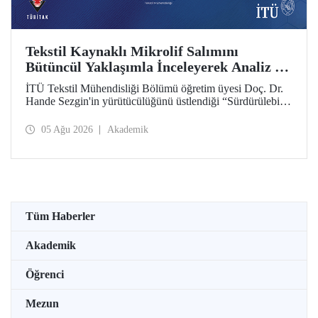
Tekstil Kaynaklı Mikrolif Salımını
Bütüncül Yaklaşımla İnceleyerek Analiz ve
Azaltım Stratejileri Geliştirecek Projeye
İTÜ Tekstil Mühendisliği Bölümü öğretim üyesi Doç. Dr.
TÜBİTAK Desteği
Hande Sezgin'in yürütücülüğünü üstlendiği “Sürdürülebilir
Pamuk ve Polyester Esaslı Tekstil Ürünlerinde Kullanım
Koşullarına Bağlı Mikrolif Salımı: Aşınma, UV Maruziyeti
05 Ağu 2026
Akademik
ve Yıkama Döngülerinin Bütünsel Analizi ve Azaltım
Stratejilerinin Geliştirilmesi” başlıklı proje, TÜBİTAK
2515 – COST Aksiyon Üyeleri Ar-Ge Destek Programı
kapsamında desteklenmeye hak kazandı.
Tüm Haberler
Akademik
Öğrenci
Mezun