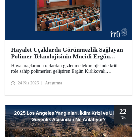
Hayalet Uçaklarda Görünmezlik Sağlayan
Polimer Teknolojisinin Mucidi Ergün
Kırlıkovalı, İTÜ’deydi
Hava araçlarında radardan gizlenme teknolojisinde kritik
role sahip polimerleri geliştiren Ergün Kırlıkovalı,
“İnovasyon Öğretilebilir Bir Beceridir” semineriyle
İTÜ’lülerle bir araya geldi.
24 Nis 2026
Araştırma
22
Nis