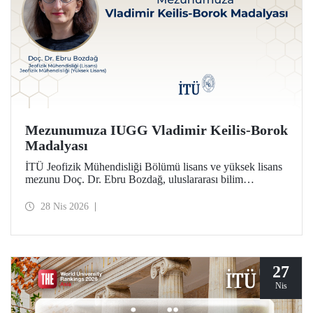
Mezunumuza IUGG Vladimir Keilis-Borok
Madalyası
İTÜ Jeofizik Mühendisliği Bölümü lisans ve yüksek lisans
mezunu Doç. Dr. Ebru Bozdağ, uluslararası bilim
camiasının en prestijli ödüllerinden biri olan IUGG
Vladimir Keilis-Borok Madalyası’na (2026) layık görüldü.
28 Nis 2026
27
Nis