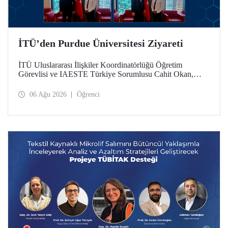
İTÜ’den Purdue Üniversitesi Ziyareti
İTÜ Uluslararası İlişkiler Koordinatörlüğü Öğretim
Görevlisi ve IAESTE Türkiye Sorumlusu Cahit Okan,
akademik ilişkileri ve iş birliğini geliştirmek amacıyla 20-27
Temmuz tarihlerinde ABD’de dünyanın önde gelen
06 Ağu 2026
Öğrenci
araştırma üniversitelerinden Purdue Üniversitesi başta
olmak üzere bir dizi ziyarette bulundu.