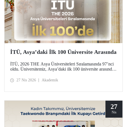
İTÜ, Asya’daki İlk 100 Üniversite Arasında
İTÜ, 2026 THE Asya Üniversiteleri Sıralamasında 97’nci
oldu. Üniversitemiz, Asya’daki ilk 100 üniversite arasında
yer aldığı bu derecelendirmede beş ayrı performans
göstergesinde (araştırma kalitesi, araştırma çevresi,
27 Nis 2026
Akademik
öğretimi, endüstri ve uluslararası görünüm) değerlendirildi.
27
Nis