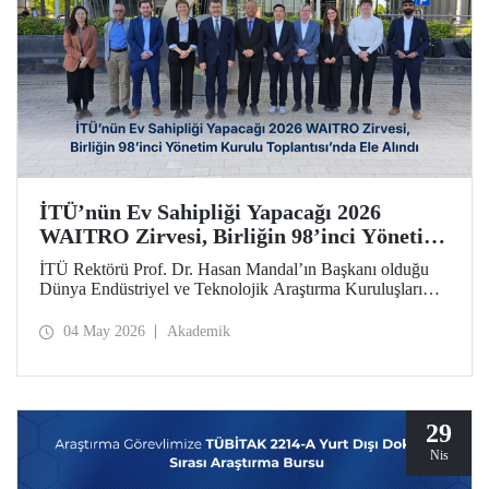
İTÜ’nün Ev Sahipliği Yapacağı 2026
WAITRO Zirvesi, Birliğin 98’inci Yönetim
Kurulu Toplantısı’nda Ele Alındı
İTÜ Rektörü Prof. Dr. Hasan Mandal’ın Başkanı olduğu
Dünya Endüstriyel ve Teknolojik Araştırma Kuruluşları
Birliğinin (WAITRO) 98’inci Yönetim Kurulu Toplantısı
yapıldı. Köln’deki toplantının gündem başlıkları arasında
04 May 2026
Akademik
İTÜ ev sahipliğinde düzenlenecek 2026 WAITRO Zirvesi
öne çıktı.
29
Nis