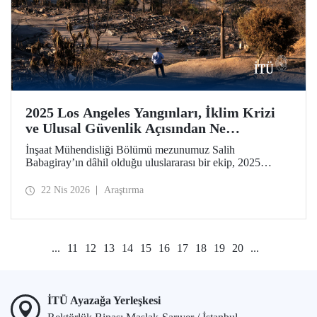
2025 Los Angeles Yangınları, İklim Krizi
ve Ulusal Güvenlik Açısından Ne
Anlatıyor?
İnşaat Mühendisliği Bölümü mezunumuz Salih
Babagiray’ın dâhil olduğu uluslararası bir ekip, 2025
yılında Kaliforniya, Los Angeles’ta meydana gelen büyük
yangınları mercek altına alan bir çalışmaya imza attı.
22 Nis 2026
Araştırma
Kentsel yangınların yalnızca çevresel bir afet değil, aynı
zamanda giderek önem kazanan bir ulusal güvenlik
meselesi olduğuna vurgu yapan araştırma, Nature’ın kentler
odaklı yayın organı olan Nature Cities’te yayımlandı.
...
11
12
13
14
15
16
17
18
19
20
...
İTÜ Ayazağa Yerleşkesi