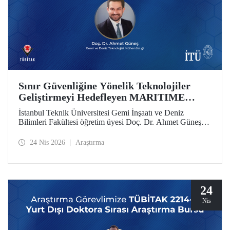
Sınır Güvenliğine Yönelik Teknolojiler
Geliştirmeyi Hedefleyen MARITIME
Projesine AB’den Destek
İstanbul Teknik Üniversitesi Gemi İnşaatı ve Deniz
Bilimleri Fakültesi öğretim üyesi Doç. Dr. Ahmet Güneş’in
yer aldığı MARITIME başlıklı proje, Avrupa Birliği Ufuk
Avrupa Programı kapsamında destek almaya hak kazandı.
24 Nis 2026
Araştırma
24
Nis