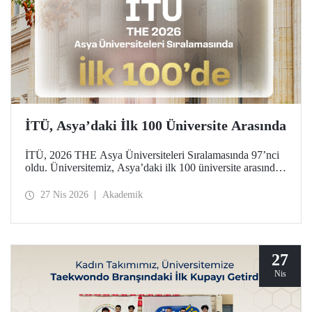
İTÜ, Asya’daki İlk 100 Üniversite Arasında
İTÜ, 2026 THE Asya Üniversiteleri Sıralamasında 97’nci
oldu. Üniversitemiz, Asya’daki ilk 100 üniversite arasında
yer aldığı bu derecelendirmede beş ayrı performans
göstergesinde (araştırma kalitesi, araştırma çevresi,
27 Nis 2026
Akademik
öğretimi, endüstri ve uluslararası görünüm) değerlendirildi.
27
Nis