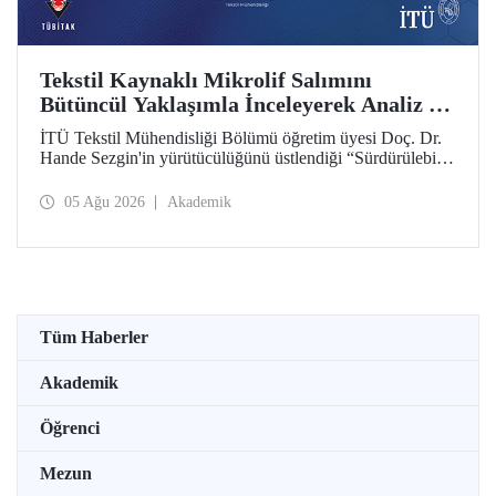
Tekstil Kaynaklı Mikrolif Salımını
Bütüncül Yaklaşımla İnceleyerek Analiz ve
Azaltım Stratejileri Geliştirecek Projeye
İTÜ Tekstil Mühendisliği Bölümü öğretim üyesi Doç. Dr.
TÜBİTAK Desteği
Hande Sezgin'in yürütücülüğünü üstlendiği “Sürdürülebilir
Pamuk ve Polyester Esaslı Tekstil Ürünlerinde Kullanım
Koşullarına Bağlı Mikrolif Salımı: Aşınma, UV Maruziyeti
05 Ağu 2026
Akademik
ve Yıkama Döngülerinin Bütünsel Analizi ve Azaltım
Stratejilerinin Geliştirilmesi” başlıklı proje, TÜBİTAK
2515 – COST Aksiyon Üyeleri Ar-Ge Destek Programı
kapsamında desteklenmeye hak kazandı.
Tüm Haberler
Akademik
Öğrenci
Mezun