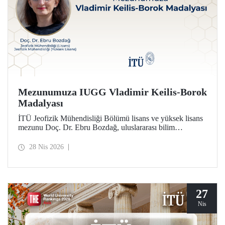
Mezunumuza IUGG Vladimir Keilis-Borok
Madalyası
İTÜ Jeofizik Mühendisliği Bölümü lisans ve yüksek lisans
mezunu Doç. Dr. Ebru Bozdağ, uluslararası bilim
camiasının en prestijli ödüllerinden biri olan IUGG
Vladimir Keilis-Borok Madalyası’na (2026) layık görüldü.
28 Nis 2026
27
Nis