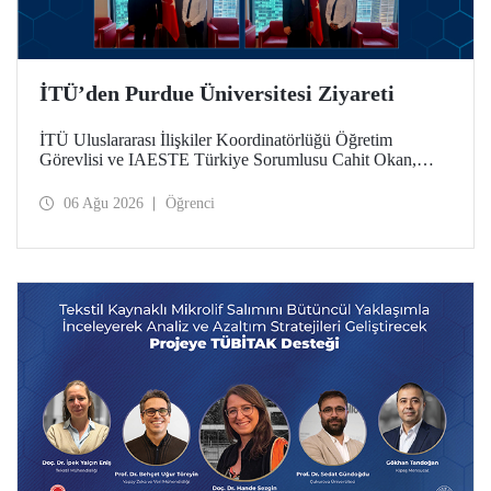
İTÜ’den Purdue Üniversitesi Ziyareti
İTÜ Uluslararası İlişkiler Koordinatörlüğü Öğretim
Görevlisi ve IAESTE Türkiye Sorumlusu Cahit Okan,
akademik ilişkileri ve iş birliğini geliştirmek amacıyla 20-27
Temmuz tarihlerinde ABD’de dünyanın önde gelen
06 Ağu 2026
Öğrenci
araştırma üniversitelerinden Purdue Üniversitesi başta
olmak üzere bir dizi ziyarette bulundu.