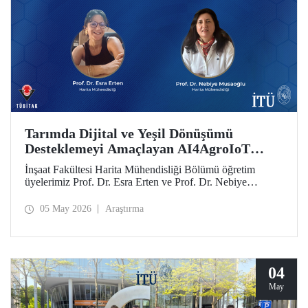
Tarımda Dijital ve Yeşil Dönüşümü
Desteklemeyi Amaçlayan AI4AgroIoT
Projesine Erasmus+ Desteği
İnşaat Fakültesi Harita Mühendisliği Bölümü öğretim
üyelerimiz Prof. Dr. Esra Erten ve Prof. Dr. Nebiye
Musaoğlu’nun yer aldığı AI4AgroIoT (AI & IoT for
Precision Agriculture) Projesi, Avrupa Birliği Erasmus+
05 May 2026
Araştırma
Programı Ana Eylem 2 Yükseköğretim Alanında İş Birliği
Ortaklıkları kapsamında desteklendi.
04
May