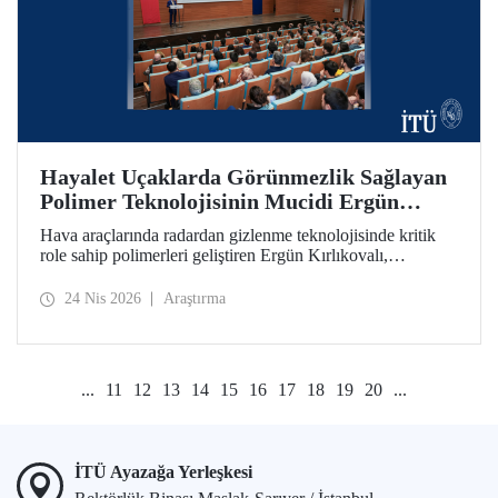
Hayalet Uçaklarda Görünmezlik Sağlayan
Polimer Teknolojisinin Mucidi Ergün
Kırlıkovalı, İTÜ’deydi
Hava araçlarında radardan gizlenme teknolojisinde kritik
role sahip polimerleri geliştiren Ergün Kırlıkovalı,
“İnovasyon Öğretilebilir Bir Beceridir” semineriyle
İTÜ’lülerle bir araya geldi.
24 Nis 2026
Araştırma
...
11
12
13
14
15
16
17
18
19
20
...
İTÜ Ayazağa Yerleşkesi