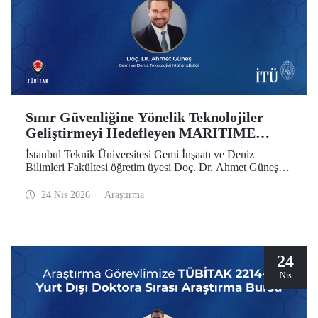
Sınır Güvenliğine Yönelik Teknolojiler
Geliştirmeyi Hedefleyen MARITIME
Projesine AB’den Destek
İstanbul Teknik Üniversitesi Gemi İnşaatı ve Deniz
Bilimleri Fakültesi öğretim üyesi Doç. Dr. Ahmet Güneş’in
yer aldığı MARITIME başlıklı proje, Avrupa Birliği Ufuk
Avrupa Programı kapsamında destek almaya hak kazandı.
24 Nis 2026
Araştırma
24
Nis