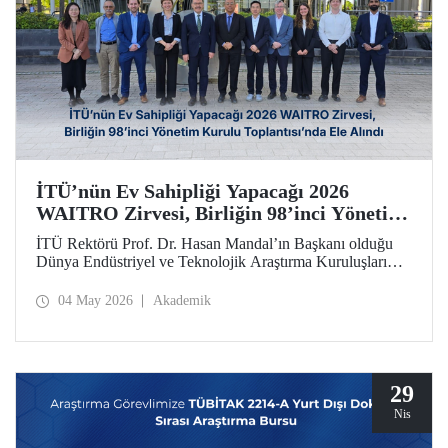
İTÜ’nün Ev Sahipliği Yapacağı 2026
WAITRO Zirvesi, Birliğin 98’inci Yönetim
Kurulu Toplantısı’nda Ele Alındı
İTÜ Rektörü Prof. Dr. Hasan Mandal’ın Başkanı olduğu
Dünya Endüstriyel ve Teknolojik Araştırma Kuruluşları
Birliğinin (WAITRO) 98’inci Yönetim Kurulu Toplantısı
yapıldı. Köln’deki toplantının gündem başlıkları arasında
04 May 2026
Akademik
İTÜ ev sahipliğinde düzenlenecek 2026 WAITRO Zirvesi
öne çıktı.
29
Nis