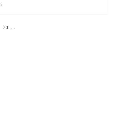
ik
20
...