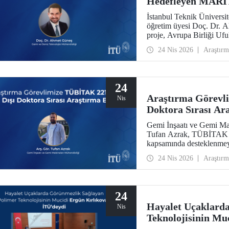
Hedefleyen MARIT
İstanbul Teknik Üniversit
öğretim üyesi Doç. Dr. 
proje, Avrupa Birliği U
kazandı.
24 Nis 2026
Araştırm
24
Araştırma Görevl
Nis
Doktora Sırası Ar
Gemi İnşaatı ve Gemi Ma
Tufan Azrak, TÜBİTAK 22
kapsamında desteklenmey
24 Nis 2026
Araştırm
24
Hayalet Uçaklard
Nis
Teknolojisinin Mu