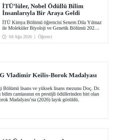
İTÜ’lüler, Nobel Ödüllü Bilim
İnsanlarıyla Bir Araya Geldi
İTÜ Kimya Bölümü öğrencisi Senem Dila Yılmaz
ile Moleküler Biyoloji ve Genetik Bölümü 2026
yılı mezunu Elif Önel, TÜBİTAK 2224-C Yurt
04 Ağu 2026
Öğrenci
Dışı Bilimsel Etkinliklere Katılım Desteği
kapsamında 75’inci Lindau Nobel Ödüllü Bilim
İnsanları Toplantısı’na katıldı.
Vladimir Keilis-Borok Madalyası
i Bölümü lisans ve yüksek lisans mezunu Doç. Dr.
bilim camiasının en prestijli ödüllerinden biri olan
rok Madalyası’na (2026) layık görüldü.