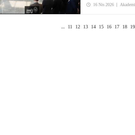
uğurlandı.
16 Nis 2026
Akadem
...
11
12
13
14
15
16
17
18
19