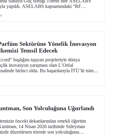
vunma Sanayii Güç Birliği Töreni’nde ASELABS
ntıyla yapıldı. ASELABS kapsamındaki “RF
zeme Teknolojileri Laboratuvarı” ile “Su Altı, Su
a
jileri Laboratuvarı” İTÜ’nün Ayazağa
Parfüm Sektörüne Yönelik İnovasyon
Ülkemizi Temsil Edecek
ord” başlığını taşıyan projeleriyle dünya
çlik inovasyon yarışması olan L’Oréal
alinde birinci oldu. Bu başarılarıyla İTÜ’lü isimler
aplan ve Alp Giray Kaçıra yarışmanın Paris ev
 küresel finalinde Türkiye’yi temsil edecekler.
untman, Son Yolculuğuna Uğurlandı
ltemizin önceki dekanlarından emekli öğretim
Kuntman, 14 Nisan 2026 tarihinde Süleyman
izde düzenlenen törenle son yolculuğuna