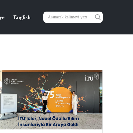
ye
English