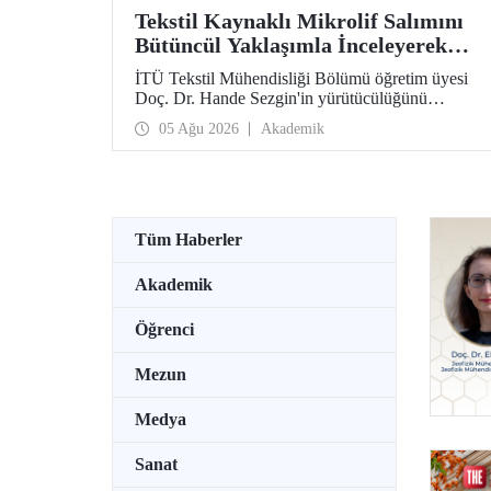
Tekstil Kaynaklı Mikrolif Salımını
Bütüncül Yaklaşımla İnceleyerek
Analiz ve Azaltım Stratejileri
İTÜ Tekstil Mühendisliği Bölümü öğretim üyesi
Geliştirecek Projeye TÜBİTAK
Doç. Dr. Hande Sezgin'in yürütücülüğünü
Desteği
üstlendiği “Sürdürülebilir Pamuk ve Polyester
05 Ağu 2026
Akademik
Esaslı Tekstil Ürünlerinde Kullanım Koşullarına
Bağlı Mikrolif Salımı: Aşınma, UV Maruziyeti ve
Yıkama Döngülerinin Bütünsel Analizi ve
Azaltım Stratejilerinin Geliştirilmesi” başlıklı
proje, TÜBİTAK 2515 – COST Aksiyon Üyeleri
Ar-Ge Destek Programı kapsamında
Tüm Haberler
desteklenmeye hak kazandı.
Akademik
Öğrenci
Mezun
Medya
Sanat