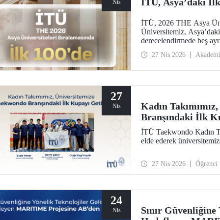
İTÜ, Asya’daki İlk
Nis
İTÜ, 2026 THE Asya Ünive
Üniversitemiz, Asya’daki 
derecelendirmede beş ayrı
araştırma çevresi, öğretim
27 Nis 2026
Akadem
27
Kadın Takımımız,
Nis
Branşındaki İlk K
İTÜ Taekwondo Kadın Ta
elde ederek üniversitemi
27 Nis 2026
Öğrenci
24
Sınır Güvenliğine 
Nis