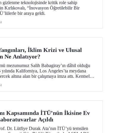
 gizlenme teknolojisinde kritik role sahip
ün Kırlıkovalı, “İnovasyon Öğretilebilir Bir
’lülerle bir araya geldi.
a
angınları, İklim Krizi ve Ulusal
n Ne Anlatıyor?
ümü mezunumuz Salih Babagiray’ın dâhil olduğu
25 yılında Kaliforniya, Los Angeles’ta meydana
rcek altına alan bir çalışmaya imza attı. Kentsel
esel bir afet değil, aynı zamanda giderek önem
a
lik meselesi olduğuna vurgu yapan araştırma,
yayın organı olan Nature Cities’te yayımlandı.
ı Kapsamında İTÜ’nün İkisine Ev
Laboratuvarlar Açıldı
of. Dr. Lütfiye Durak Ata’nın İTÜ’yü temsilen