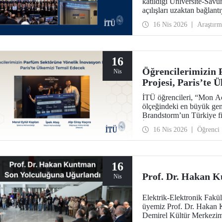
katıldığı Üniversite-Sa
açılışları uzaktan bağla
Mikrodalga Yenilikçi Mal
16 Nis 2026
Araştırm
Üstü ve Otonomi Teknolo
Yerleşkesi’nde yer alıyor.
16
Öğrencilerimizin 
Nis
Projesi, Paris’te 
İTÜ öğrencileri, “Mon Acc
ölçeğindeki en büyük gen
Brandstorm’un Türkiye fin
İpek Ateş, Meral Eylül K
16 Nis 2026
Öğrenci
sahipliğinde düzenlenecek
16
Prof. Dr. Hakan K
Nis
Elektrik-Elektronik Fakü
üyemiz Prof. Dr. Hakan 
Demirel Kültür Merkezim