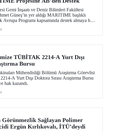
IME Projesine AB’den Destek
esi Gemi İnşaatı ve Deniz Bilimleri Fakültesi
Ahmet Güneş’in yer aldığı MARITIME başlıklı
fuk Avrupa Programı kapsamında destek almaya hak
a
imize TÜBİTAK 2214-A Yurt Dışı
aştırma Bursu
kinaları Mühendisliği Bölümü Araştırma Görevlisi
14-A Yurt Dışı Doktora Sırası Araştırma Bursu
e hak kazandı.
a
a Görünmezlik Sağlayan Polimer
cidi Ergün Kırlıkovalı, İTÜ’deydi