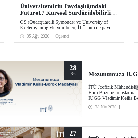
Üniversitemizin Paydaşlığındaki
Future17 Küresel Sürdürülebilirlik
Proje Programı, Öğrencilerimizin
QS (Quacquarelli Symonds) ve University of
Başvurularını Bekliyor
Exeter iş birliğiyle yürütülen, İTÜ’nün de paydaşı
olduğu Future17 Küresel Sürdürülebilirlik Proje
05 Ağu 2026
Öğrenci
Programı için yeni dönem öğrenci başvuruları
açıldı. Başvurular için son gün 31 Ağustos!
28
Mezunumuza IUGG 
Nis
İTÜ Jeofizik Mühendisliğ
Ebru Bozdağ, uluslararası 
IUGG Vladimir Keilis-Bo
28 Nis 2026
27