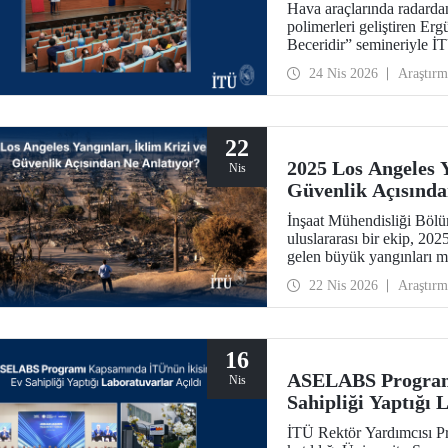
Hava araçlarında radardan
polimerleri geliştiren Erg
Beceridir” semineriyle İTÜ
24 Nis 2026
Araştırm
22
2025 Los Angeles Y
Nis
Güvenlik Açısında
İnşaat Mühendisliği Böl
uluslararası bir ekip, 20
gelen büyük yangınları me
yangınların yalnızca çevr
22 Nis 2026
Araştırm
kazanan bir ulusal güven
Nature’ın kentler odaklı 
16
ASELABS Program
Nis
Sahipliği Yaptığı 
İTÜ Rektör Yardımcısı Pr