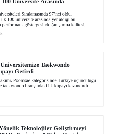
 100 Üniversite Arasında
rsiteleri Sıralamasında 97’nci oldu.
ilk 100 üniversite arasında yer aldığı bu
 performans göstergesinde (araştırma kalitesi,
i, endüstri ve uluslararası görünüm) değerlendirildi.
ik
 Üniversitemize Taekwondo
upayı Getirdi
kımı, Poomsae kategorisinde Türkiye üçüncülüğü
ze taekwondo branşındaki ilk kupayı kazandırdı.
Yönelik Teknolojiler Geliştirmeyi