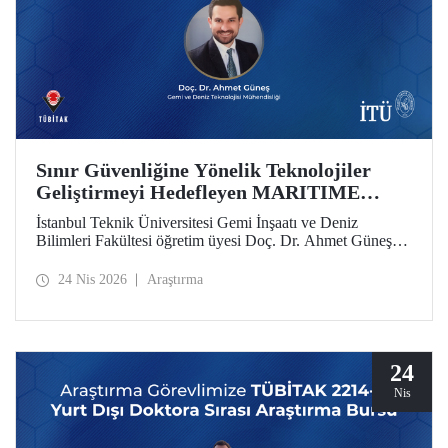
Sınır Güvenliğine Yönelik Teknolojiler
Geliştirmeyi Hedefleyen MARITIME
Projesine AB’den Destek
İstanbul Teknik Üniversitesi Gemi İnşaatı ve Deniz
Bilimleri Fakültesi öğretim üyesi Doç. Dr. Ahmet Güneş’in
yer aldığı MARITIME başlıklı proje, Avrupa Birliği Ufuk
Avrupa Programı kapsamında destek almaya hak kazandı.
24 Nis 2026
Araştırma
24
Nis