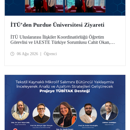
İTÜ’den Purdue Üniversitesi Ziyareti
İTÜ Uluslararası İlişkiler Koordinatörlüğü Öğretim
Görevlisi ve IAESTE Türkiye Sorumlusu Cahit Okan,
akademik ilişkileri ve iş birliğini geliştirmek amacıyla 20-27
Temmuz tarihlerinde ABD’de dünyanın önde gelen
06 Ağu 2026
Öğrenci
araştırma üniversitelerinden Purdue Üniversitesi başta
olmak üzere bir dizi ziyarette bulundu.