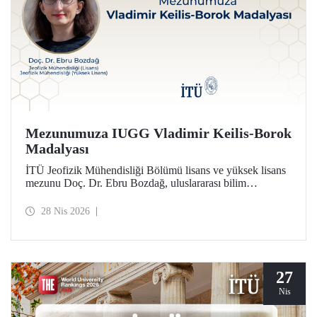
Mezunumuza IUGG Vladimir Keilis-Borok
Madalyası
İTÜ Jeofizik Mühendisliği Bölümü lisans ve yüksek lisans
mezunu Doç. Dr. Ebru Bozdağ, uluslararası bilim
camiasının en prestijli ödüllerinden biri olan IUGG
Vladimir Keilis-Borok Madalyası’na (2026) layık görüldü.
28 Nis 2026
27
Nis