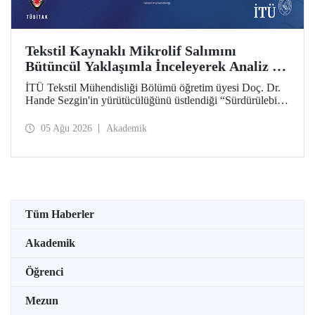
Tekstil Kaynaklı Mikrolif Salımını
Bütüncül Yaklaşımla İnceleyerek Analiz ve
Azaltım Stratejileri Geliştirecek Projeye
İTÜ Tekstil Mühendisliği Bölümü öğretim üyesi Doç. Dr.
TÜBİTAK Desteği
Hande Sezgin'in yürütücülüğünü üstlendiği “Sürdürülebilir
Pamuk ve Polyester Esaslı Tekstil Ürünlerinde Kullanım
Koşullarına Bağlı Mikrolif Salımı: Aşınma, UV Maruziyeti
05 Ağu 2026
Akademik
ve Yıkama Döngülerinin Bütünsel Analizi ve Azaltım
Stratejilerinin Geliştirilmesi” başlıklı proje, TÜBİTAK
2515 – COST Aksiyon Üyeleri Ar-Ge Destek Programı
kapsamında desteklenmeye hak kazandı.
Tüm Haberler
Akademik
Öğrenci
Mezun