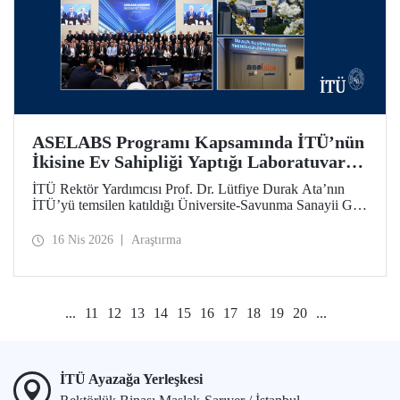
ASELABS Programı Kapsamında İTÜ’nün
İkisine Ev Sahipliği Yaptığı Laboratuvarlar
Açıldı
İTÜ Rektör Yardımcısı Prof. Dr. Lütfiye Durak Ata’nın
İTÜ’yü temsilen katıldığı Üniversite-Savunma Sanayii Güç
Birliği Töreni’nde ASELABS açılışları uzaktan bağlantıyla
yapıldı. ASELABS kapsamındaki “RF Mikrodalga
16 Nis 2026
Araştırma
Yenilikçi Malzeme Teknolojileri Laboratuvarı” ile “Su Altı,
Su Üstü ve Otonomi Teknolojileri Laboratuvarı” İTÜ’nün
Ayazağa Yerleşkesi’nde yer alıyor.
...
11
12
13
14
15
16
17
18
19
20
...
İTÜ Ayazağa Yerleşkesi