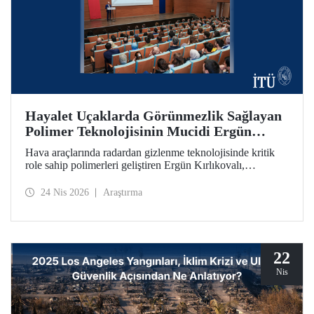
Hayalet Uçaklarda Görünmezlik Sağlayan
Polimer Teknolojisinin Mucidi Ergün
Kırlıkovalı, İTÜ’deydi
Hava araçlarında radardan gizlenme teknolojisinde kritik
role sahip polimerleri geliştiren Ergün Kırlıkovalı,
“İnovasyon Öğretilebilir Bir Beceridir” semineriyle
İTÜ’lülerle bir araya geldi.
24 Nis 2026
Araştırma
22
Nis