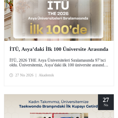
İTÜ, Asya’daki İlk 100 Üniversite Arasında
İTÜ, 2026 THE Asya Üniversiteleri Sıralamasında 97’nci
oldu. Üniversitemiz, Asya’daki ilk 100 üniversite arasında
yer aldığı bu derecelendirmede beş ayrı performans
göstergesinde (araştırma kalitesi, araştırma çevresi,
27 Nis 2026
Akademik
öğretimi, endüstri ve uluslararası görünüm) değerlendirildi.
27
Nis