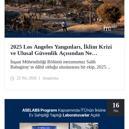
2025 Los Angeles Yangınları, İklim Krizi
ve Ulusal Güvenlik Açısından Ne
Anlatıyor?
İnşaat Mühendisliği Bölümü mezunumuz Salih
Babagiray’ın dâhil olduğu uluslararası bir ekip, 2025
yılında Kaliforniya, Los Angeles’ta meydana gelen büyük
yangınları mercek altına alan bir çalışmaya imza attı.
22 Nis 2026
Araştırma
Kentsel yangınların yalnızca çevresel bir afet değil, aynı
zamanda giderek önem kazanan bir ulusal güvenlik
meselesi olduğuna vurgu yapan araştırma, Nature’ın kentler
odaklı yayın organı olan Nature Cities’te yayımlandı.
16
Nis