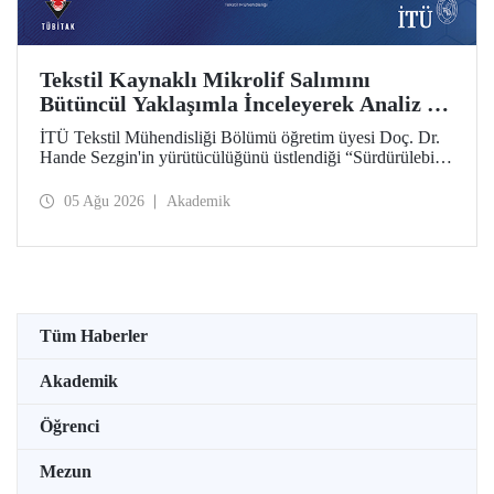
Tekstil Kaynaklı Mikrolif Salımını
Bütüncül Yaklaşımla İnceleyerek Analiz ve
Azaltım Stratejileri Geliştirecek Projeye
İTÜ Tekstil Mühendisliği Bölümü öğretim üyesi Doç. Dr.
TÜBİTAK Desteği
Hande Sezgin'in yürütücülüğünü üstlendiği “Sürdürülebilir
Pamuk ve Polyester Esaslı Tekstil Ürünlerinde Kullanım
Koşullarına Bağlı Mikrolif Salımı: Aşınma, UV Maruziyeti
05 Ağu 2026
Akademik
ve Yıkama Döngülerinin Bütünsel Analizi ve Azaltım
Stratejilerinin Geliştirilmesi” başlıklı proje, TÜBİTAK
2515 – COST Aksiyon Üyeleri Ar-Ge Destek Programı
kapsamında desteklenmeye hak kazandı.
Tüm Haberler
Akademik
Öğrenci
Mezun