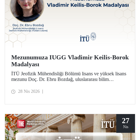
Mezunumuza IUGG Vladimir Keilis-Borok
Madalyası
İTÜ Jeofizik Mühendisliği Bölümü lisans ve yüksek lisans
mezunu Doç. Dr. Ebru Bozdağ, uluslararası bilim
camiasının en prestijli ödüllerinden biri olan IUGG
Vladimir Keilis-Borok Madalyası’na (2026) layık görüldü.
28 Nis 2026
27
Nis