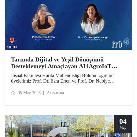
Tarımda Dijital ve Yeşil Dönüşümü
Desteklemeyi Amaçlayan AI4AgroIoT
Projesine Erasmus+ Desteği
İnşaat Fakültesi Harita Mühendisliği Bölümü öğretim
üyelerimiz Prof. Dr. Esra Erten ve Prof. Dr. Nebiye
Musaoğlu’nun yer aldığı AI4AgroIoT (AI & IoT for
Precision Agriculture) Projesi, Avrupa Birliği Erasmus+
05 May 2026
Araştırma
Programı Ana Eylem 2 Yükseköğretim Alanında İş Birliği
Ortaklıkları kapsamında desteklendi.
04
May