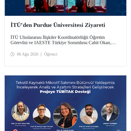
İTÜ’den Purdue Üniversitesi Ziyareti
İTÜ Uluslararası İlişkiler Koordinatörlüğü Öğretim
Görevlisi ve IAESTE Türkiye Sorumlusu Cahit Okan,
akademik ilişkileri ve iş birliğini geliştirmek amacıyla 20-27
Temmuz tarihlerinde ABD’de dünyanın önde gelen
06 Ağu 2026
Öğrenci
araştırma üniversitelerinden Purdue Üniversitesi başta
olmak üzere bir dizi ziyarette bulundu.