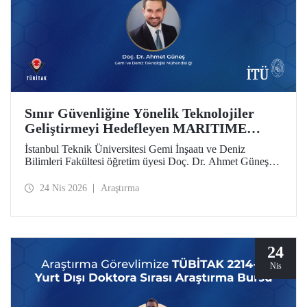
Sınır Güvenliğine Yönelik Teknolojiler
Geliştirmeyi Hedefleyen MARITIME
Projesine AB’den Destek
İstanbul Teknik Üniversitesi Gemi İnşaatı ve Deniz
Bilimleri Fakültesi öğretim üyesi Doç. Dr. Ahmet Güneş’in
yer aldığı MARITIME başlıklı proje, Avrupa Birliği Ufuk
Avrupa Programı kapsamında destek almaya hak kazandı.
24 Nis 2026
Araştırma
24
Nis