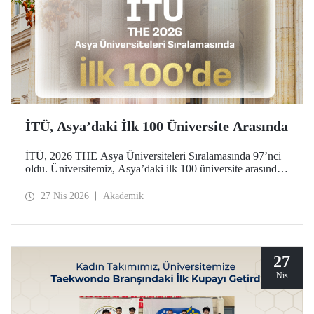
İTÜ, Asya’daki İlk 100 Üniversite Arasında
İTÜ, 2026 THE Asya Üniversiteleri Sıralamasında 97’nci
oldu. Üniversitemiz, Asya’daki ilk 100 üniversite arasında
yer aldığı bu derecelendirmede beş ayrı performans
göstergesinde (araştırma kalitesi, araştırma çevresi,
27 Nis 2026
Akademik
öğretimi, endüstri ve uluslararası görünüm) değerlendirildi.
27
Nis