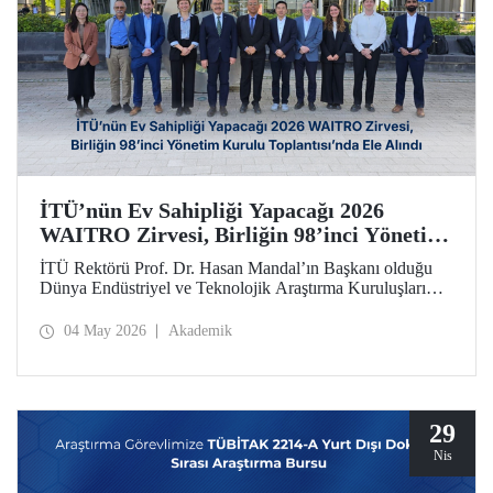
İTÜ’nün Ev Sahipliği Yapacağı 2026
WAITRO Zirvesi, Birliğin 98’inci Yönetim
Kurulu Toplantısı’nda Ele Alındı
İTÜ Rektörü Prof. Dr. Hasan Mandal’ın Başkanı olduğu
Dünya Endüstriyel ve Teknolojik Araştırma Kuruluşları
Birliğinin (WAITRO) 98’inci Yönetim Kurulu Toplantısı
yapıldı. Köln’deki toplantının gündem başlıkları arasında
04 May 2026
Akademik
İTÜ ev sahipliğinde düzenlenecek 2026 WAITRO Zirvesi
öne çıktı.
29
Nis