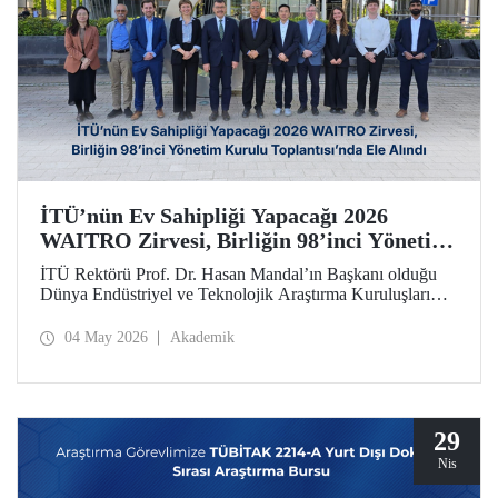
İTÜ’nün Ev Sahipliği Yapacağı 2026
WAITRO Zirvesi, Birliğin 98’inci Yönetim
Kurulu Toplantısı’nda Ele Alındı
İTÜ Rektörü Prof. Dr. Hasan Mandal’ın Başkanı olduğu
Dünya Endüstriyel ve Teknolojik Araştırma Kuruluşları
Birliğinin (WAITRO) 98’inci Yönetim Kurulu Toplantısı
yapıldı. Köln’deki toplantının gündem başlıkları arasında
04 May 2026
Akademik
İTÜ ev sahipliğinde düzenlenecek 2026 WAITRO Zirvesi
öne çıktı.
29
Nis