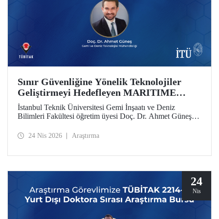
Sınır Güvenliğine Yönelik Teknolojiler
Geliştirmeyi Hedefleyen MARITIME
Projesine AB’den Destek
İstanbul Teknik Üniversitesi Gemi İnşaatı ve Deniz
Bilimleri Fakültesi öğretim üyesi Doç. Dr. Ahmet Güneş’in
yer aldığı MARITIME başlıklı proje, Avrupa Birliği Ufuk
Avrupa Programı kapsamında destek almaya hak kazandı.
24 Nis 2026
Araştırma
24
Nis