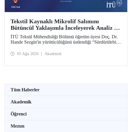
Tekstil Kaynaklı Mikrolif Salımını
Bütüncül Yaklaşımla İnceleyerek Analiz ve
Azaltım Stratejileri Geliştirecek Projeye
İTÜ Tekstil Mühendisliği Bölümü öğretim üyesi Doç. Dr.
TÜBİTAK Desteği
Hande Sezgin'in yürütücülüğünü üstlendiği “Sürdürülebilir
Pamuk ve Polyester Esaslı Tekstil Ürünlerinde Kullanım
Koşullarına Bağlı Mikrolif Salımı: Aşınma, UV Maruziyeti
05 Ağu 2026
Akademik
ve Yıkama Döngülerinin Bütünsel Analizi ve Azaltım
Stratejilerinin Geliştirilmesi” başlıklı proje, TÜBİTAK
2515 – COST Aksiyon Üyeleri Ar-Ge Destek Programı
kapsamında desteklenmeye hak kazandı.
Tüm Haberler
Akademik
Öğrenci
Mezun