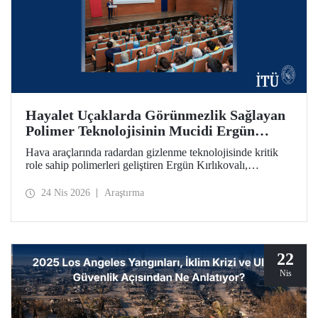
Hayalet Uçaklarda Görünmezlik Sağlayan
Polimer Teknolojisinin Mucidi Ergün
Kırlıkovalı, İTÜ’deydi
Hava araçlarında radardan gizlenme teknolojisinde kritik
role sahip polimerleri geliştiren Ergün Kırlıkovalı,
“İnovasyon Öğretilebilir Bir Beceridir” semineriyle
İTÜ’lülerle bir araya geldi.
24 Nis 2026
Araştırma
22
Nis