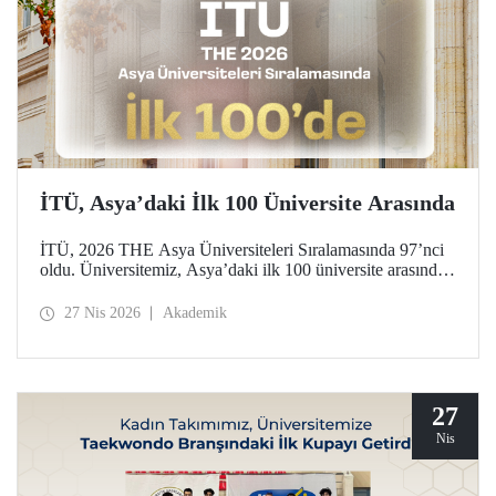
İTÜ, Asya’daki İlk 100 Üniversite Arasında
İTÜ, 2026 THE Asya Üniversiteleri Sıralamasında 97’nci
oldu. Üniversitemiz, Asya’daki ilk 100 üniversite arasında
yer aldığı bu derecelendirmede beş ayrı performans
göstergesinde (araştırma kalitesi, araştırma çevresi,
27 Nis 2026
Akademik
öğretimi, endüstri ve uluslararası görünüm) değerlendirildi.
27
Nis