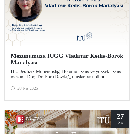
Mezunumuza IUGG Vladimir Keilis-Borok
Madalyası
İTÜ Jeofizik Mühendisliği Bölümü lisans ve yüksek lisans
mezunu Doç. Dr. Ebru Bozdağ, uluslararası bilim
camiasının en prestijli ödüllerinden biri olan IUGG
Vladimir Keilis-Borok Madalyası’na (2026) layık görüldü.
28 Nis 2026
27
Nis