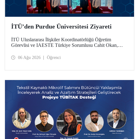
İTÜ’den Purdue Üniversitesi Ziyareti
İTÜ Uluslararası İlişkiler Koordinatörlüğü Öğretim
Görevlisi ve IAESTE Türkiye Sorumlusu Cahit Okan,
akademik ilişkileri ve iş birliğini geliştirmek amacıyla 20-27
Temmuz tarihlerinde ABD’de dünyanın önde gelen
06 Ağu 2026
Öğrenci
araştırma üniversitelerinden Purdue Üniversitesi başta
olmak üzere bir dizi ziyarette bulundu.