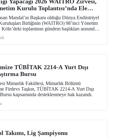
iği Yapacağı 2026 WAITRO Zirvesi,
önetim Kurulu Toplantısı’nda Ele
asan Mandal’ın Başkanı olduğu Dünya Endüstriyel
Kuruluşları Birliğinin (WAITRO) 98’inci Yönetim
. Köln’deki toplantının gündem başlıkları arasında
enlenecek 2026 WAITRO Zirvesi öne çıktı.
ik
imize TÜBİTAK 2214-A Yurt Dışı
aştırma Bursu
tesi Mimarlık Fakültesi, Mimarlık Bölümü
ime Firdevs Taşkın, TÜBİTAK 2214-A Yurt Dışı
a Bursu kapsamında desteklenmeye hak kazandı.
a
ol Takımı, Lig Şampiyonu