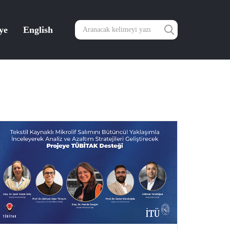
ye
English