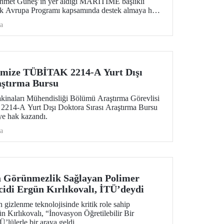
Ahmet Güneş’in yer aldığı MARITIME başlıklı
fuk Avrupa Programı kapsamında destek almaya hak
a
imize TÜBİTAK 2214-A Yurt Dışı
aştırma Bursu
kinaları Mühendisliği Bölümü Araştırma Görevlisi
14-A Yurt Dışı Doktora Sırası Araştırma Bursu
e hak kazandı.
a
a Görünmezlik Sağlayan Polimer
cidi Ergün Kırlıkovalı, İTÜ’deydi
 gizlenme teknolojisinde kritik role sahip
ün Kırlıkovalı, “İnovasyon Öğretilebilir Bir
’lülerle bir araya geldi.