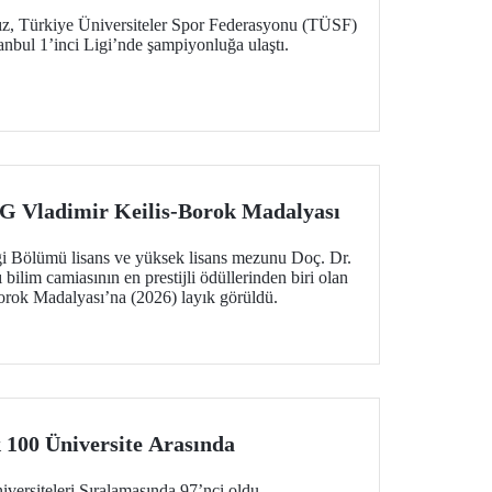
z, Türkiye Üniversiteler Spor Federasyonu (TÜSF)
anbul 1’inci Ligi’nde şampiyonluğa ulaştı.
Vladimir Keilis-Borok Madalyası
i Bölümü lisans ve yüksek lisans mezunu Doç. Dr.
bilim camiasının en prestijli ödüllerinden biri olan
rok Madalyası’na (2026) layık görüldü.
 100 Üniversite Arasında
rsiteleri Sıralamasında 97’nci oldu.