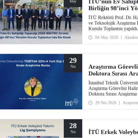
İTÜ’nün Ev Sahipl
May
Birliğin 98’inci Y
Alındı
İTÜ Rektörü Prof. Dr. H
ve Teknolojik Araştırma 
Kurulu Toplantısı yapıldı
İTÜ ev sahipliğinde düz
04 May 2026
Akadem
29
Araştırma Görevl
Nis
Doktora Sırası Ar
İstanbul Teknik Üniversi
Araştırma Görevlisi Hal
Doktora Sırası Araştırm
29 Nis 2026
Araştırm
28
İTÜ Erkek Voleyb
Nis