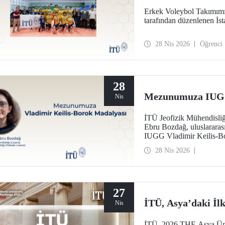
Erkek Voleybol Takımımı
tarafından düzenlenen İst
28 Nis 2026
Öğrenci
28
Mezunumuza IUGG 
Nis
İTÜ Jeofizik Mühendisliğ
Ebru Bozdağ, uluslararası 
IUGG Vladimir Keilis-Bo
28 Nis 2026
27
İTÜ, Asya’daki İlk
Nis
İTÜ, 2026 THE Asya Ünive