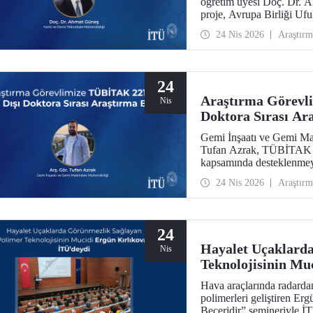
öğretim üyesi Doç. Dr. 
proje, Avrupa Birliği U
kazandı.
24 Nis 2026
Araştırm
24
Araştırma Görevl
Nis
Doktora Sırası Ar
Gemi İnşaatı ve Gemi Ma
Tufan Azrak, TÜBİTAK 22
kapsamında desteklenmey
24 Nis 2026
Araştırm
24
Hayalet Uçaklard
Nis
Teknolojisinin Mu
Hava araçlarında radardan
polimerleri geliştiren Erg
Beceridir” semineriyle İTÜ