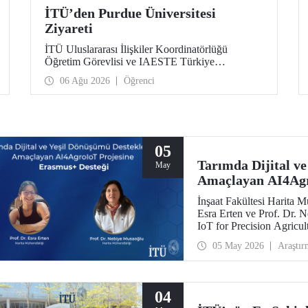
İTÜ’den Purdue Üniversitesi
Ziyareti
İTÜ Uluslararası İlişkiler Koordinatörlüğü
Öğretim Görevlisi ve IAESTE Türkiye
Sorumlusu Cahit Okan, akademik ilişkileri ve iş
06 Ağu 2026
Öğrenci
birliğini geliştirmek amacıyla 20-27 Temmuz
tarihlerinde ABD’de dünyanın önde gelen
araştırma üniversitelerinden Purdue Üniversitesi
başta olmak üzere bir dizi ziyarette bulundu.
05
Tarımda Dijital v
May
Amaçlayan AI4Agr
İnşaat Fakültesi Harita 
Esra Erten ve Prof. Dr.
IoT for Precision Agricul
Ana Eylem 2 Yükseköğreti
05 May 2026
Araştır
desteklendi.
04