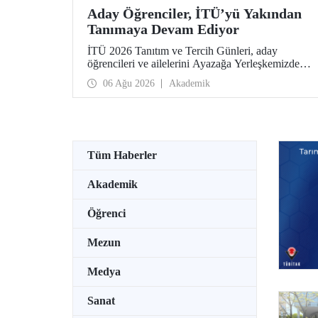
Aday Öğrenciler, İTÜ’yü Yakından
Tanımaya Devam Ediyor
İTÜ 2026 Tanıtım ve Tercih Günleri, aday
öğrencileri ve ailelerini Ayazağa Yerleşkemizde
ağırlamaya devam ediyor. Tanıtım ve Tercih
06 Ağu 2026
Akademik
Günleri 7 Ağustos’ta tamamlanacak, ilgili fakülte
ve birimler adaylara bilgi vermeye devam edecek.
Tüm Haberler
Akademik
Öğrenci
Mezun
Medya
Sanat