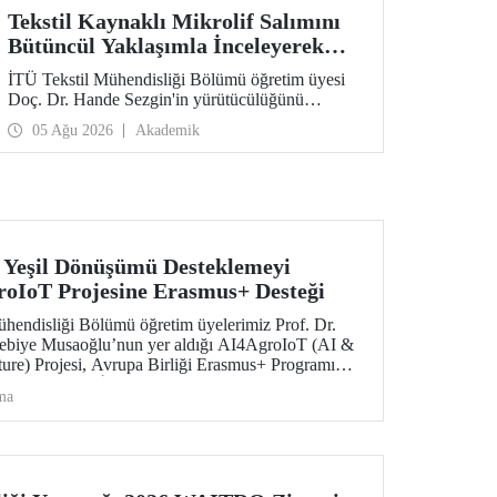
Tekstil Kaynaklı Mikrolif Salımını
Bütüncül Yaklaşımla İnceleyerek
Analiz ve Azaltım Stratejileri
İTÜ Tekstil Mühendisliği Bölümü öğretim üyesi
Geliştirecek Projeye TÜBİTAK
Doç. Dr. Hande Sezgin'in yürütücülüğünü
Desteği
üstlendiği “Sürdürülebilir Pamuk ve Polyester
05 Ağu 2026
Akademik
Esaslı Tekstil Ürünlerinde Kullanım Koşullarına
Bağlı Mikrolif Salımı: Aşınma, UV Maruziyeti ve
Yıkama Döngülerinin Bütünsel Analizi ve
Azaltım Stratejilerinin Geliştirilmesi” başlıklı
proje, TÜBİTAK 2515 – COST Aksiyon Üyeleri
Ar-Ge Destek Programı kapsamında
desteklenmeye hak kazandı.
e Yeşil Dönüşümü Desteklemeyi
oIoT Projesine Erasmus+ Desteği
Mühendisliği Bölümü öğretim üyelerimiz Prof. Dr.
 Nebiye Musaoğlu’nun yer aldığı AI4AgroIoT (AI &
ture) Projesi, Avrupa Birliği Erasmus+ Programı
m Alanında İş Birliği Ortaklıkları kapsamında
ma