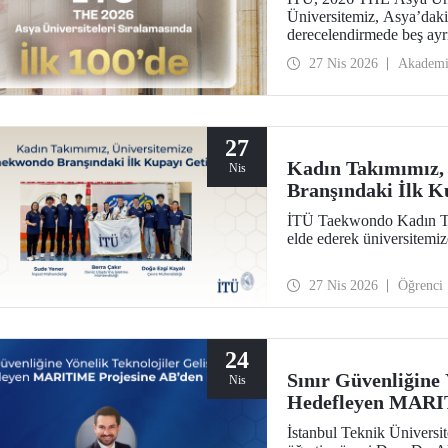
Üniversitemiz, Asya’daki 
derecelendirmede beş ayrı
araştırma çevresi, öğretim
27 Nis 2026
Akadem
27
Kadın Takımımız,
Nis
Branşındaki İlk K
İTÜ Taekwondo Kadın Ta
elde ederek üniversitemi
27 Nis 2026
Öğrenci
24
Sınır Güvenliğine 
Nis
Hedefleyen MARIT
İstanbul Teknik Üniversit