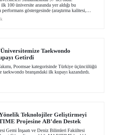
ilk 100 üniversite arasında yer aldığı bu
 performans göstergesinde (araştırma kalitesi,
i, endüstri ve uluslararası görünüm) değerlendirildi.
ik
 Üniversitemize Taekwondo
upayı Getirdi
kımı, Poomsae kategorisinde Türkiye üçüncülüğü
ze taekwondo branşındaki ilk kupayı kazandırdı.
Yönelik Teknolojiler Geliştirmeyi
IME Projesine AB’den Destek
esi Gemi İnşaatı ve Deniz Bilimleri Fakültesi