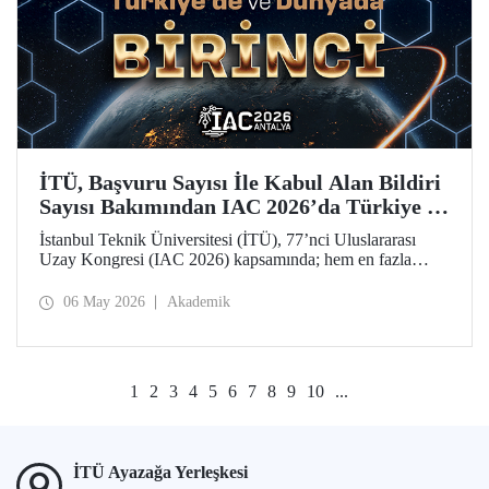
İTÜ, Başvuru Sayısı İle Kabul Alan Bildiri
Sayısı Bakımından IAC 2026’da Türkiye ve
Dünya Birincisi
İstanbul Teknik Üniversitesi (İTÜ), 77’nci Uluslararası
Uzay Kongresi (IAC 2026) kapsamında; hem en fazla
başvuru yapan hem de 77 bildiriyle en fazla kabul alan
üniversite olarak Türkiye’de ve dünyada birinci sırada yer
06 May 2026
Akademik
aldı.
1
2
3
4
5
6
7
8
9
10
...
İTÜ Ayazağa Yerleşkesi