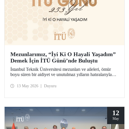
Mezunlarımız, “İyi Ki O Hayali Yaşadım”
Demek İçin İTÜ Günü’nde Buluştu
İstanbul Teknik Üniversitesi mezunları ve aileleri, ömür
boyu süren bir aidiyet ve unutulmaz yılların hatıralarıyla
253’üncü İTÜ Günü’nde buluştu. Mesleklerinde 10 yıldan
70 yıl ve ötesine uzanan kuşaklar, İTÜ’lü olabilme
13 May 2026
Duyuru
hayalinin hikâyesini birlikte hatırladılar.
12
May