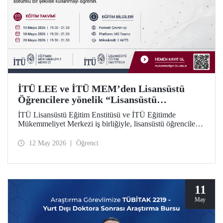
İTÜ LEE ve İTÜ MEM’den Lisansüstü
Öğrencilere yönelik “Lisansüstü
Araştırmalarda Yapay Zekânın Sorumlu
İTÜ Lisansüstü Eğitim Enstitüsü ve İTÜ Eğitimde
Kullanımı” Eğitim Dizisi
Mükemmeliyet Merkezi iş birliğiyle, lisansüstü öğrenciler
için yapay zekâ araçlarının araştırma süreçlerinde etkili ve
sorumlu kullanımına odaklanan 5 modüllü yeni bir eğitim
12 May 2026
Öğrenci
dizisi başlatılıyor. Öğrenme İstasyonu formatında tasarlanan
eğitim dizisinin ilk modülü 15, 18 ve 20 Mayıs 2026
tarihlerinde çevrim içi olarak gerçekleştirilecek; Modül 2–5
ise 2026–2027 Güz döneminde uygulanacak.
11
May