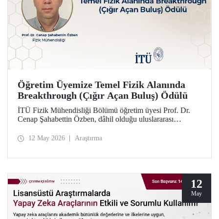
Öğretim Üyemize Temel Fizik Alanında
Breakthrough (Çığır Açan Buluş) Ödülü
İTÜ Fizik Mühendisliği Bölümü öğretim üyesi Prof. Dr.
Cenap Şahabettin Özben, dâhil olduğu uluslararası
araştırmacı ekibiyle, Temel Fizik alanında 2026
Breakthrough (Çığır Açan Buluş) Ödülü’ne layık görüldü.
12 May 2026
Araştırma
Ödülle ilgili olan müon manyetik momentinin hassas
ölçümü konusu, Standart Model’in ötesindeki “yeni fizik”
arayışında güçlü bir araç niteliği taşıyor.
12
May