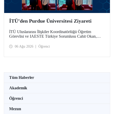
İTÜ’den Purdue Üniversitesi Ziyareti
İTÜ Uluslararası İlişkiler Koordinatörlüğü Öğretim
Görevlisi ve IAESTE Türkiye Sorumlusu Cahit Okan,
akademik ilişkileri ve iş birliğini geliştirmek amacıyla 20-27
Temmuz tarihlerinde ABD’de dünyanın önde gelen
06 Ağu 2026
Öğrenci
araştırma üniversitelerinden Purdue Üniversitesi başta
olmak üzere bir dizi ziyarette bulundu.
Tüm Haberler
Akademik
Öğrenci
Mezun