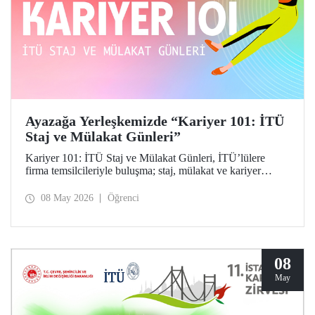
Ayazağa Yerleşkemizde “Kariyer 101: İTÜ
Staj ve Mülakat Günleri”
Kariyer 101: İTÜ Staj ve Mülakat Günleri, İTÜ’lülere
firma temsilcileriyle buluşma; staj, mülakat ve kariyer
fırsatlarını keşfetme imkânı tanıdı.
08 May 2026
Öğrenci
08
May