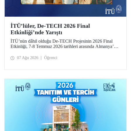
İTÜ’lüler, De-TECH 2026 Final
Etkinliği’nde Yarıştı
İTÜ’nün dâhil olduğu De-TECH Projesinin 2026 Final
Etkinliği, 7-8 Temmuz 2026 tarihleri arasında Almanya’da
Leibniz Üniversitesi Hannover ev sahipliğinde düzenlendi.
İTÜ’lü girişimciler, etkinlikte girişimlerini ve projelerini
07 Ağu 2026
Öğrenci
tanıttılar. İTÜ Gıda Mühendisliği Bölümü öğrencisi Elmas
Elif Altuntaş ve Arş. Gör. İlayda Şanlı tarafından
geliştirilen “PressPot” Projesi, De-TECH İnovasyon
Teknoloji Müsabakası – Gıda ve Tarım Edisyonu’nda “En
Yaratıcı Fikir” kategorisinde birincilik ödülünün sahibi
oldu.