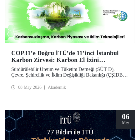
COP31’e Doğru İTÜ’de 11’inci İstanbul
Karbon Zirvesi: Karbon El İzini
Yükseltenler Öne Çıktı
Sürdürülebilir Üretim ve Tüketim Derneği (SÜT-D),
Çevre, Şehircilik ve İklim Değişikliği Bakanlığı (ÇŞİDB)
ve İstanbul Teknik Üniversitesi (İTÜ) ana desteğinde,
11’inci İstanbul Karbon Zirvesi “karbon nötr” olarak
08 May 2026
Akademik
düzenlendi. “Karbonsuzlaşma, Karbon Piyasası ve İklim
Teknolojileri” temalı zirvede karbon el izi yükselten
“karbon kahramanları” ödüllendirildi.
06
May