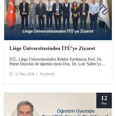
Liège Üniversitesinden İTÜ’ye Ziyaret
İTÜ, Liège Üniversitesinden Rektör Yardımcısı Prof. Dr.
Pierre Duysinx ile öğretim üyesi Doç. Dr. Loïc Salles’yi
ağırladı. Ziyaret, Belçika Kraliçesi Mathilde liderliğindeki
Ekonomik Misyon kapsamında gerçekleşti.
12 May 2026
Akademik
12
May