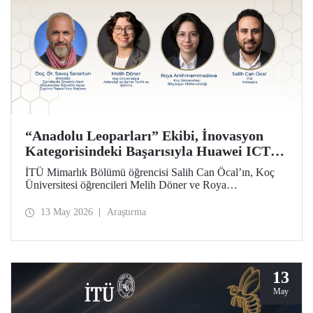
“Anadolu Leoparları” Ekibi, İnovasyon
Kategorisindeki Başarısıyla Huawei ICT
Competition 2026’nın Çin’deki Küresel
İTÜ Mimarlık Bölümü öğrencisi Salih Can Öcal’ın, Koç
Finalinde!
Üniversitesi öğrencileri Melih Döner ve Roya
Arkhmammadova ile oluşturduğu “Anadolu Leoparları”
ekibi, “Çayönü AI-VR Experience” isimli projesiyle
13 May 2026
Araştırma
inovasyon kategorisinde Huawei ICT Competition 2026
Küresel Finalinde yarışmaya hak kazandı.
13
May