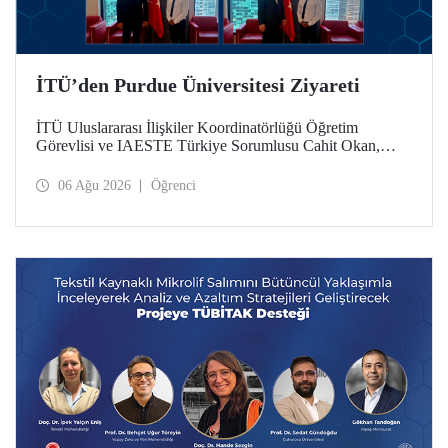
İTÜ’den Purdue Üniversitesi Ziyareti
İTÜ Uluslararası İlişkiler Koordinatörlüğü Öğretim
Görevlisi ve IAESTE Türkiye Sorumlusu Cahit Okan,
akademik ilişkileri ve iş birliğini geliştirmek amacıyla 20-27
Temmuz tarihlerinde ABD’de dünyanın önde gelen
06 Ağu 2026
Öğrenci
araştırma üniversitelerinden Purdue Üniversitesi başta
olmak üzere bir dizi ziyarette bulundu.