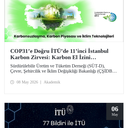
COP31’e Doğru İTÜ’de 11’inci İstanbul
Karbon Zirvesi: Karbon El İzini
Yükseltenler Öne Çıktı
Sürdürülebilir Üretim ve Tüketim Derneği (SÜT-D),
Çevre, Şehircilik ve İklim Değişikliği Bakanlığı (ÇŞİDB)
ve İstanbul Teknik Üniversitesi (İTÜ) ana desteğinde,
11’inci İstanbul Karbon Zirvesi “karbon nötr” olarak
08 May 2026
Akademik
düzenlendi. “Karbonsuzlaşma, Karbon Piyasası ve İklim
Teknolojileri” temalı zirvede karbon el izi yükselten
“karbon kahramanları” ödüllendirildi.
06
May