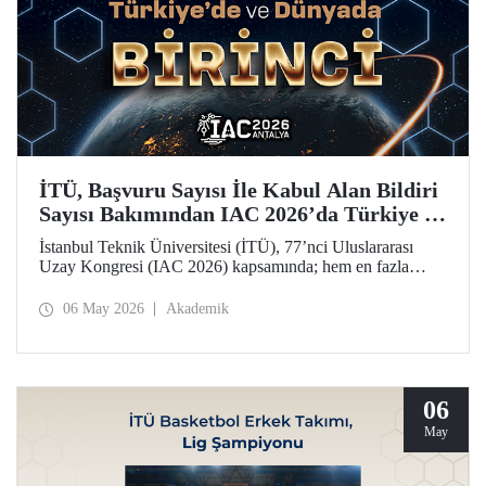
İTÜ, Başvuru Sayısı İle Kabul Alan Bildiri
Sayısı Bakımından IAC 2026’da Türkiye ve
Dünya Birincisi
İstanbul Teknik Üniversitesi (İTÜ), 77’nci Uluslararası
Uzay Kongresi (IAC 2026) kapsamında; hem en fazla
başvuru yapan hem de 77 bildiriyle en fazla kabul alan
üniversite olarak Türkiye’de ve dünyada birinci sırada yer
06 May 2026
Akademik
aldı.
06
May