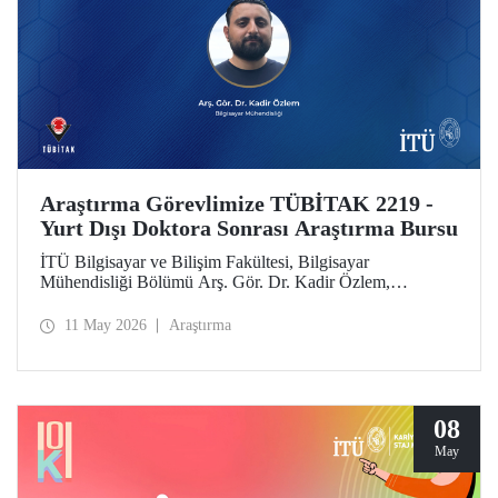
Araştırma Görevlimize TÜBİTAK 2219 -
Yurt Dışı Doktora Sonrası Araştırma Bursu
İTÜ Bilgisayar ve Bilişim Fakültesi, Bilgisayar
Mühendisliği Bölümü Arş. Gör. Dr. Kadir Özlem,
TÜBİTAK 2219 - Yurt Dışı Doktora Sonrası Araştırma
Burs Programı kapsamında desteklenmeye layık görüldü.
11 May 2026
Araştırma
08
May