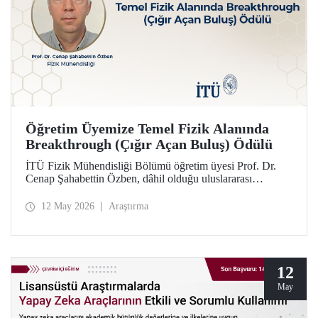
Öğretim Üyemize Temel Fizik Alanında
Breakthrough (Çığır Açan Buluş) Ödülü
İTÜ Fizik Mühendisliği Bölümü öğretim üyesi Prof. Dr.
Cenap Şahabettin Özben, dâhil olduğu uluslararası
araştırmacı ekibiyle, Temel Fizik alanında 2026
Breakthrough (Çığır Açan Buluş) Ödülü’ne layık görüldü.
12 May 2026
Araştırma
Ödülle ilgili olan müon manyetik momentinin hassas
ölçümü konusu, Standart Model’in ötesindeki “yeni fizik”
arayışında güçlü bir araç niteliği taşıyor.
12
May