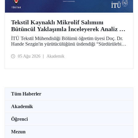
Tekstil Kaynaklı Mikrolif Salımını
Bütüncül Yaklaşımla İnceleyerek Analiz ve
Azaltım Stratejileri Geliştirecek Projeye
İTÜ Tekstil Mühendisliği Bölümü öğretim üyesi Doç. Dr.
TÜBİTAK Desteği
Hande Sezgin'in yürütücülüğünü üstlendiği “Sürdürülebilir
Pamuk ve Polyester Esaslı Tekstil Ürünlerinde Kullanım
Koşullarına Bağlı Mikrolif Salımı: Aşınma, UV Maruziyeti
05 Ağu 2026
Akademik
ve Yıkama Döngülerinin Bütünsel Analizi ve Azaltım
Stratejilerinin Geliştirilmesi” başlıklı proje, TÜBİTAK
2515 – COST Aksiyon Üyeleri Ar-Ge Destek Programı
kapsamında desteklenmeye hak kazandı.
Tüm Haberler
Akademik
Öğrenci
Mezun