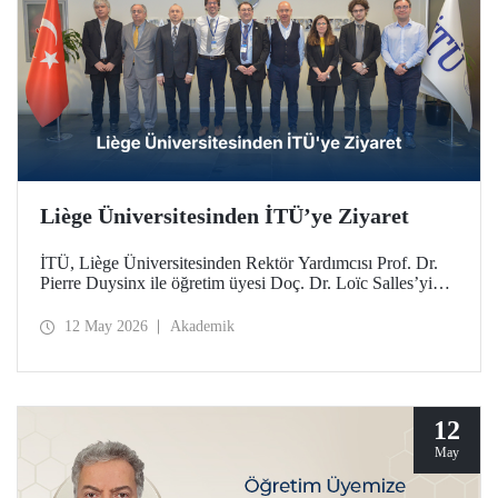
Liège Üniversitesinden İTÜ’ye Ziyaret
İTÜ, Liège Üniversitesinden Rektör Yardımcısı Prof. Dr.
Pierre Duysinx ile öğretim üyesi Doç. Dr. Loïc Salles’yi
ağırladı. Ziyaret, Belçika Kraliçesi Mathilde liderliğindeki
Ekonomik Misyon kapsamında gerçekleşti.
12 May 2026
Akademik
12
May