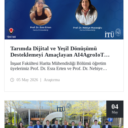
Tarımda Dijital ve Yeşil Dönüşümü
Desteklemeyi Amaçlayan AI4AgroIoT
Projesine Erasmus+ Desteği
İnşaat Fakültesi Harita Mühendisliği Bölümü öğretim
üyelerimiz Prof. Dr. Esra Erten ve Prof. Dr. Nebiye
Musaoğlu’nun yer aldığı AI4AgroIoT (AI & IoT for
Precision Agriculture) Projesi, Avrupa Birliği Erasmus+
05 May 2026
Araştırma
Programı Ana Eylem 2 Yükseköğretim Alanında İş Birliği
Ortaklıkları kapsamında desteklendi.
04
May