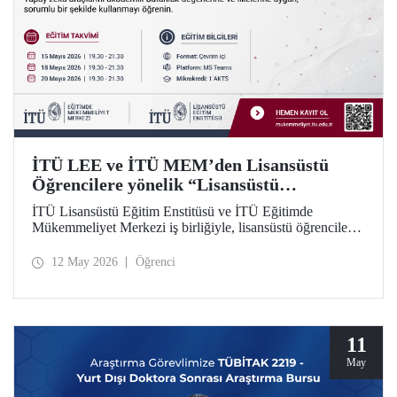
İTÜ LEE ve İTÜ MEM’den Lisansüstü
Öğrencilere yönelik “Lisansüstü
Araştırmalarda Yapay Zekânın Sorumlu
İTÜ Lisansüstü Eğitim Enstitüsü ve İTÜ Eğitimde
Kullanımı” Eğitim Dizisi
Mükemmeliyet Merkezi iş birliğiyle, lisansüstü öğrenciler
için yapay zekâ araçlarının araştırma süreçlerinde etkili ve
sorumlu kullanımına odaklanan 5 modüllü yeni bir eğitim
12 May 2026
Öğrenci
dizisi başlatılıyor. Öğrenme İstasyonu formatında tasarlanan
eğitim dizisinin ilk modülü 15, 18 ve 20 Mayıs 2026
tarihlerinde çevrim içi olarak gerçekleştirilecek; Modül 2–5
ise 2026–2027 Güz döneminde uygulanacak.
11
May