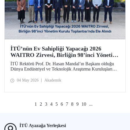
İTÜ’nün Ev Sahipliği Yapacağı 2026
WAITRO Zirvesi, Birliğin 98’inci Yönetim
Kurulu Toplantısı’nda Ele Alındı
İTÜ Rektörü Prof. Dr. Hasan Mandal’ın Başkanı olduğu
Dünya Endüstriyel ve Teknolojik Araştırma Kuruluşları
Birliğinin (WAITRO) 98’inci Yönetim Kurulu Toplantısı
yapıldı. Köln’deki toplantının gündem başlıkları arasında
04 May 2026
Akademik
İTÜ ev sahipliğinde düzenlenecek 2026 WAITRO Zirvesi
öne çıktı.
1
2
3
4
5
6
7
8
9
10
...
İTÜ Ayazağa Yerleşkesi