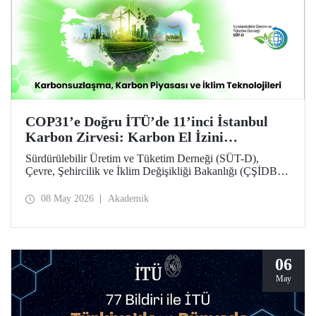
COP31’e Doğru İTÜ’de 11’inci İstanbul
Karbon Zirvesi: Karbon El İzini
Yükseltenler Öne Çıktı
Sürdürülebilir Üretim ve Tüketim Derneği (SÜT-D),
Çevre, Şehircilik ve İklim Değişikliği Bakanlığı (ÇŞİDB)
ve İstanbul Teknik Üniversitesi (İTÜ) ana desteğinde,
11’inci İstanbul Karbon Zirvesi “karbon nötr” olarak
08 May 2026
Akademik
düzenlendi. “Karbonsuzlaşma, Karbon Piyasası ve İklim
Teknolojileri” temalı zirvede karbon el izi yükselten
“karbon kahramanları” ödüllendirildi.
06
May