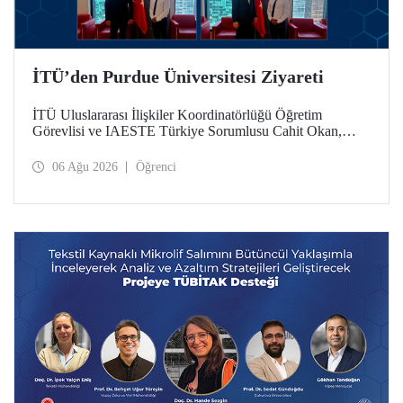
İTÜ’den Purdue Üniversitesi Ziyareti
İTÜ Uluslararası İlişkiler Koordinatörlüğü Öğretim
Görevlisi ve IAESTE Türkiye Sorumlusu Cahit Okan,
akademik ilişkileri ve iş birliğini geliştirmek amacıyla 20-27
Temmuz tarihlerinde ABD’de dünyanın önde gelen
06 Ağu 2026
Öğrenci
araştırma üniversitelerinden Purdue Üniversitesi başta
olmak üzere bir dizi ziyarette bulundu.