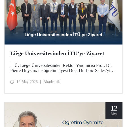
Liège Üniversitesinden İTÜ’ye Ziyaret
İTÜ, Liège Üniversitesinden Rektör Yardımcısı Prof. Dr.
Pierre Duysinx ile öğretim üyesi Doç. Dr. Loïc Salles’yi
ağırladı. Ziyaret, Belçika Kraliçesi Mathilde liderliğindeki
Ekonomik Misyon kapsamında gerçekleşti.
12 May 2026
Akademik
12
May