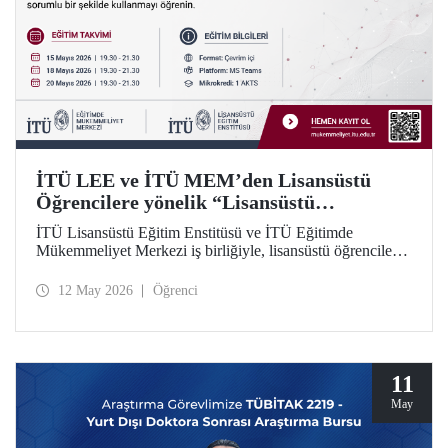
İTÜ LEE ve İTÜ MEM’den Lisansüstü
Öğrencilere yönelik “Lisansüstü
Araştırmalarda Yapay Zekânın Sorumlu
İTÜ Lisansüstü Eğitim Enstitüsü ve İTÜ Eğitimde
Kullanımı” Eğitim Dizisi
Mükemmeliyet Merkezi iş birliğiyle, lisansüstü öğrenciler
için yapay zekâ araçlarının araştırma süreçlerinde etkili ve
sorumlu kullanımına odaklanan 5 modüllü yeni bir eğitim
12 May 2026
Öğrenci
dizisi başlatılıyor. Öğrenme İstasyonu formatında tasarlanan
eğitim dizisinin ilk modülü 15, 18 ve 20 Mayıs 2026
tarihlerinde çevrim içi olarak gerçekleştirilecek; Modül 2–5
ise 2026–2027 Güz döneminde uygulanacak.
11
May