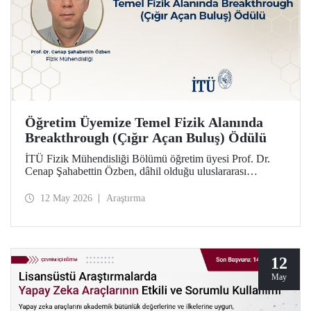
Öğretim Üyemize Temel Fizik Alanında
Breakthrough (Çığır Açan Buluş) Ödülü
İTÜ Fizik Mühendisliği Bölümü öğretim üyesi Prof. Dr.
Cenap Şahabettin Özben, dâhil olduğu uluslararası
araştırmacı ekibiyle, Temel Fizik alanında 2026
Breakthrough (Çığır Açan Buluş) Ödülü’ne layık görüldü.
12 May 2026
Araştırma
Ödülle ilgili olan müon manyetik momentinin hassas
ölçümü konusu, Standart Model’in ötesindeki “yeni fizik”
arayışında güçlü bir araç niteliği taşıyor.
12
May