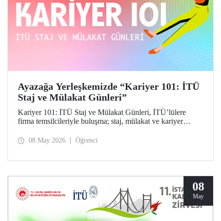
Ayazağa Yerleşkemizde “Kariyer 101: İTÜ
Staj ve Mülakat Günleri”
Kariyer 101: İTÜ Staj ve Mülakat Günleri, İTÜ’lülere
firma temsilcileriyle buluşma; staj, mülakat ve kariyer
fırsatlarını keşfetme imkânı tanıdı.
08 May 2026
Öğrenci
08
May