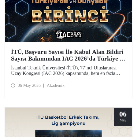
İTÜ, Başvuru Sayısı İle Kabul Alan Bildiri
Sayısı Bakımından IAC 2026’da Türkiye ve
Dünya Birincisi
İstanbul Teknik Üniversitesi (İTÜ), 77’nci Uluslararası
Uzay Kongresi (IAC 2026) kapsamında; hem en fazla
başvuru yapan hem de 77 bildiriyle en fazla kabul alan
üniversite olarak Türkiye’de ve dünyada birinci sırada yer
06 May 2026
Akademik
aldı.
06
May