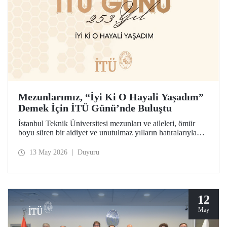
Mezunlarımız, “İyi Ki O Hayali Yaşadım”
Demek İçin İTÜ Günü’nde Buluştu
İstanbul Teknik Üniversitesi mezunları ve aileleri, ömür
boyu süren bir aidiyet ve unutulmaz yılların hatıralarıyla
253’üncü İTÜ Günü’nde buluştu. Mesleklerinde 10 yıldan
70 yıl ve ötesine uzanan kuşaklar, İTÜ’lü olabilme
13 May 2026
Duyuru
hayalinin hikâyesini birlikte hatırladılar.
12
May