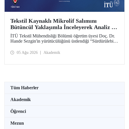
Tekstil Kaynaklı Mikrolif Salımını
Bütüncül Yaklaşımla İnceleyerek Analiz ve
Azaltım Stratejileri Geliştirecek Projeye
İTÜ Tekstil Mühendisliği Bölümü öğretim üyesi Doç. Dr.
TÜBİTAK Desteği
Hande Sezgin'in yürütücülüğünü üstlendiği “Sürdürülebilir
Pamuk ve Polyester Esaslı Tekstil Ürünlerinde Kullanım
Koşullarına Bağlı Mikrolif Salımı: Aşınma, UV Maruziyeti
05 Ağu 2026
Akademik
ve Yıkama Döngülerinin Bütünsel Analizi ve Azaltım
Stratejilerinin Geliştirilmesi” başlıklı proje, TÜBİTAK
2515 – COST Aksiyon Üyeleri Ar-Ge Destek Programı
kapsamında desteklenmeye hak kazandı.
Tüm Haberler
Akademik
Öğrenci
Mezun