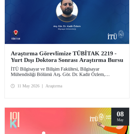
Araştırma Görevlimize TÜBİTAK 2219 -
Yurt Dışı Doktora Sonrası Araştırma Bursu
İTÜ Bilgisayar ve Bilişim Fakültesi, Bilgisayar
Mühendisliği Bölümü Arş. Gör. Dr. Kadir Özlem,
TÜBİTAK 2219 - Yurt Dışı Doktora Sonrası Araştırma
Burs Programı kapsamında desteklenmeye layık görüldü.
11 May 2026
Araştırma
08
May