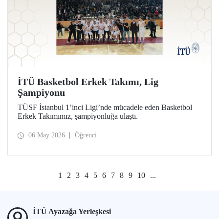
İTÜ Basketbol Erkek Takımı, Lig
Şampiyonu
TÜSF İstanbul 1’inci Ligi’nde mücadele eden Basketbol
Erkek Takımımız, şampiyonluğa ulaştı.
06 May 2026
Öğrenci
1
2
3
4
5
6
7
8
9
10
...
İTÜ Ayazağa Yerleşkesi