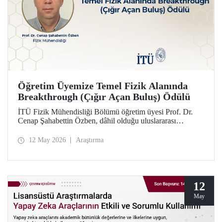
Öğretim Üyemize Temel Fizik Alanında
Breakthrough (Çığır Açan Buluş) Ödülü
İTÜ Fizik Mühendisliği Bölümü öğretim üyesi Prof. Dr.
Cenap Şahabettin Özben, dâhil olduğu uluslararası
araştırmacı ekibiyle, Temel Fizik alanında 2026
Breakthrough (Çığır Açan Buluş) Ödülü’ne layık görüldü.
12 May 2026
Araştırma
Ödülle ilgili olan müon manyetik momentinin hassas
ölçümü konusu, Standart Model’in ötesindeki “yeni fizik”
arayışında güçlü bir araç niteliği taşıyor.
12
May