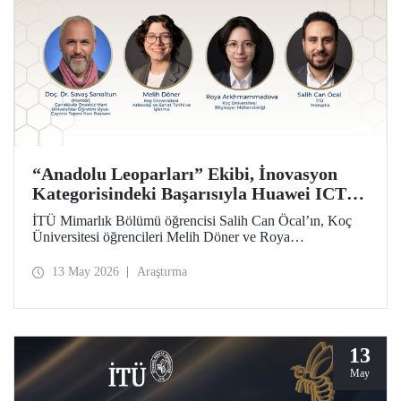
“Anadolu Leoparları” Ekibi, İnovasyon
Kategorisindeki Başarısıyla Huawei ICT
Competition 2026’nın Çin’deki Küresel
İTÜ Mimarlık Bölümü öğrencisi Salih Can Öcal’ın, Koç
Finalinde!
Üniversitesi öğrencileri Melih Döner ve Roya
Arkhmammadova ile oluşturduğu “Anadolu Leoparları”
ekibi, “Çayönü AI-VR Experience” isimli projesiyle
13 May 2026
Araştırma
inovasyon kategorisinde Huawei ICT Competition 2026
Küresel Finalinde yarışmaya hak kazandı.
13
May