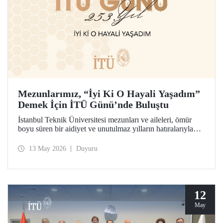
Mezunlarımız, “İyi Ki O Hayali Yaşadım”
Demek İçin İTÜ Günü’nde Buluştu
İstanbul Teknik Üniversitesi mezunları ve aileleri, ömür
boyu süren bir aidiyet ve unutulmaz yılların hatıralarıyla
253’üncü İTÜ Günü’nde buluştu. Mesleklerinde 10 yıldan
70 yıl ve ötesine uzanan kuşaklar, İTÜ’lü olabilme
13 May 2026
Duyuru
hayalinin hikâyesini birlikte hatırladılar.
12
May