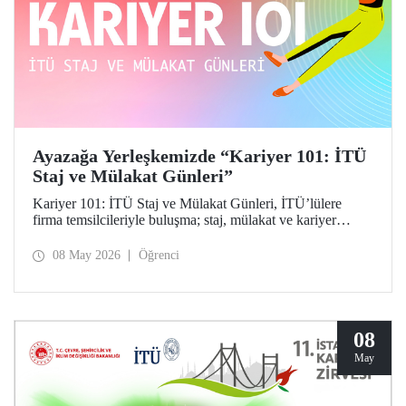
Ayazağa Yerleşkemizde “Kariyer 101: İTÜ
Staj ve Mülakat Günleri”
Kariyer 101: İTÜ Staj ve Mülakat Günleri, İTÜ’lülere
firma temsilcileriyle buluşma; staj, mülakat ve kariyer
fırsatlarını keşfetme imkânı tanıdı.
08 May 2026
Öğrenci
08
May