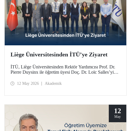
Liège Üniversitesinden İTÜ’ye Ziyaret
İTÜ, Liège Üniversitesinden Rektör Yardımcısı Prof. Dr.
Pierre Duysinx ile öğretim üyesi Doç. Dr. Loïc Salles’yi
ağırladı. Ziyaret, Belçika Kraliçesi Mathilde liderliğindeki
Ekonomik Misyon kapsamında gerçekleşti.
12 May 2026
Akademik
12
May