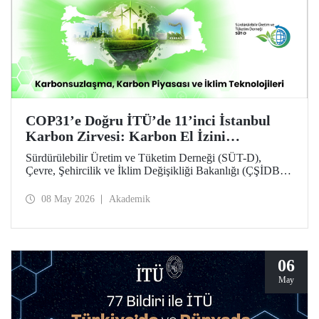
COP31’e Doğru İTÜ’de 11’inci İstanbul
Karbon Zirvesi: Karbon El İzini
Yükseltenler Öne Çıktı
Sürdürülebilir Üretim ve Tüketim Derneği (SÜT-D),
Çevre, Şehircilik ve İklim Değişikliği Bakanlığı (ÇŞİDB)
ve İstanbul Teknik Üniversitesi (İTÜ) ana desteğinde,
11’inci İstanbul Karbon Zirvesi “karbon nötr” olarak
08 May 2026
Akademik
düzenlendi. “Karbonsuzlaşma, Karbon Piyasası ve İklim
Teknolojileri” temalı zirvede karbon el izi yükselten
“karbon kahramanları” ödüllendirildi.
06
May