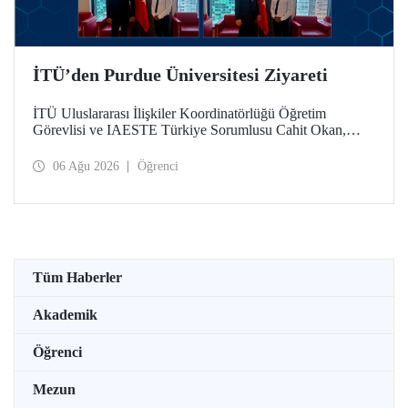
İTÜ’den Purdue Üniversitesi Ziyareti
İTÜ Uluslararası İlişkiler Koordinatörlüğü Öğretim
Görevlisi ve IAESTE Türkiye Sorumlusu Cahit Okan,
akademik ilişkileri ve iş birliğini geliştirmek amacıyla 20-27
Temmuz tarihlerinde ABD’de dünyanın önde gelen
06 Ağu 2026
Öğrenci
araştırma üniversitelerinden Purdue Üniversitesi başta
olmak üzere bir dizi ziyarette bulundu.
Tüm Haberler
Akademik
Öğrenci
Mezun