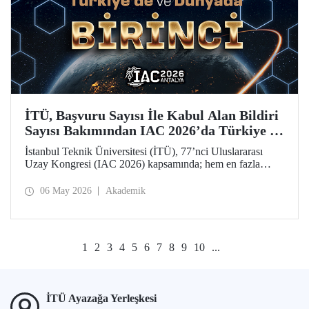
İTÜ, Başvuru Sayısı İle Kabul Alan Bildiri
Sayısı Bakımından IAC 2026’da Türkiye ve
Dünya Birincisi
İstanbul Teknik Üniversitesi (İTÜ), 77’nci Uluslararası
Uzay Kongresi (IAC 2026) kapsamında; hem en fazla
başvuru yapan hem de 77 bildiriyle en fazla kabul alan
üniversite olarak Türkiye’de ve dünyada birinci sırada yer
06 May 2026
Akademik
aldı.
1
2
3
4
5
6
7
8
9
10
...
İTÜ Ayazağa Yerleşkesi