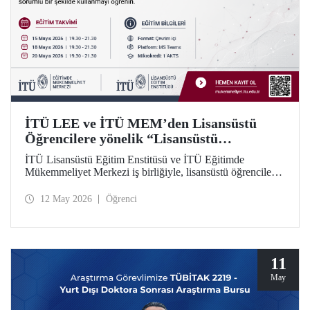
İTÜ LEE ve İTÜ MEM’den Lisansüstü
Öğrencilere yönelik “Lisansüstü
Araştırmalarda Yapay Zekânın Sorumlu
İTÜ Lisansüstü Eğitim Enstitüsü ve İTÜ Eğitimde
Kullanımı” Eğitim Dizisi
Mükemmeliyet Merkezi iş birliğiyle, lisansüstü öğrenciler
için yapay zekâ araçlarının araştırma süreçlerinde etkili ve
sorumlu kullanımına odaklanan 5 modüllü yeni bir eğitim
12 May 2026
Öğrenci
dizisi başlatılıyor. Öğrenme İstasyonu formatında tasarlanan
eğitim dizisinin ilk modülü 15, 18 ve 20 Mayıs 2026
tarihlerinde çevrim içi olarak gerçekleştirilecek; Modül 2–5
ise 2026–2027 Güz döneminde uygulanacak.
11
May