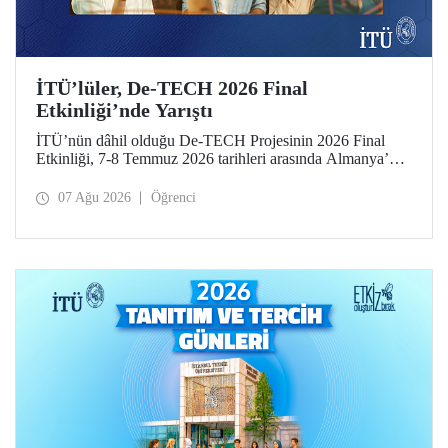
İTÜ’lüler, De-TECH 2026 Final
Etkinliği’nde Yarıştı
İTÜ’nün dâhil olduğu De-TECH Projesinin 2026 Final
Etkinliği, 7-8 Temmuz 2026 tarihleri arasında Almanya’da
Leibniz Üniversitesi Hannover ev sahipliğinde düzenlendi.
İTÜ’lü girişimciler, etkinlikte girişimlerini ve projelerini
07 Ağu 2026
Öğrenci
tanıttılar. İTÜ Gıda Mühendisliği Bölümü öğrencisi Elmas
Elif Altuntaş ve Arş. Gör. İlayda Şanlı tarafından
geliştirilen “PressPot” Projesi, De-TECH İnovasyon
Teknoloji Müsabakası – Gıda ve Tarım Edisyonu’nda “En
Yaratıcı Fikir” kategorisinde birincilik ödülünün sahibi
oldu.