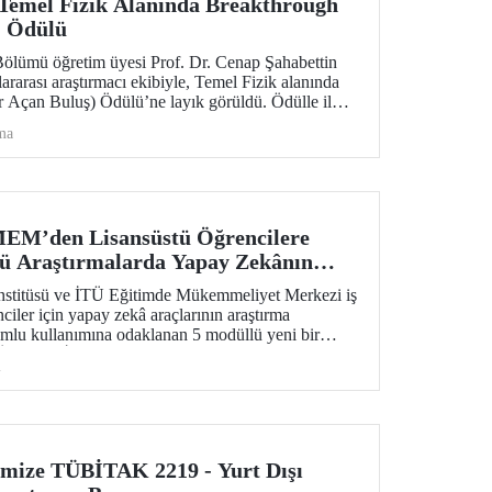
Temel Fizik Alanında Breakthrough
) Ödülü
ölümü öğretim üyesi Prof. Dr. Cenap Şahabettin
ararası araştırmacı ekibiyle, Temel Fizik alanında
 Açan Buluş) Ödülü’ne layık görüldü. Ödülle ilgili
ntinin hassas ölçümü konusu, Standart Model’in
ma
yışında güçlü bir araç niteliği taşıyor.
EM’den Lisansüstü Öğrencilere
tü Araştırmalarda Yapay Zekânın
” Eğitim Dizisi
nstitüsü ve İTÜ Eğitimde Mükemmeliyet Merkezi iş
enciler için yapay zekâ araçlarının araştırma
rumlu kullanımına odaklanan 5 modüllü yeni bir
r. Öğrenme İstasyonu formatında tasarlanan eğitim
i
18 ve 20 Mayıs 2026 tarihlerinde çevrim içi olarak
ül 2–5 ise 2026–2027 Güz döneminde uygulanacak.
imize TÜBİTAK 2219 - Yurt Dışı