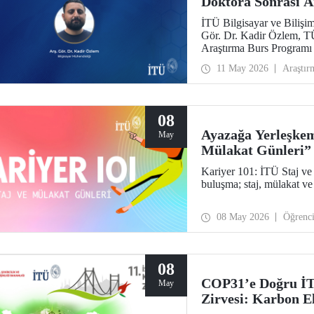
Doktora Sonrası A
İTÜ Bilgisayar ve Bilişi
Gör. Dr. Kadir Özlem, T
Araştırma Burs Programı
11 May 2026
Araştır
08
Ayazağa Yerleşkem
May
Mülakat Günleri”
Kariyer 101: İTÜ Staj ve 
buluşma; staj, mülakat ve 
08 May 2026
Öğrenc
08
COP31’e Doğru İTÜ
May
Zirvesi: Karbon El