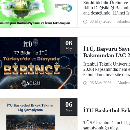
Sürdürülebilir Üretim ve
İklim Değişikliği Bakanl
ana desteğinde, 11’inci İ
düzenlendi. “Karbonsuzla
08 May 2026
Akadem
temalı zirvede karbon el 
06
İTÜ, Başvuru Sayıs
May
Bakımından IAC 20
İstanbul Teknik Üniversi
2026) kapsamında; hem en
kabul alan üniversite olar
06 May 2026
Akadem
06
İTÜ Basketbol Er
May
TÜSF İstanbul 1’inci Li
şampiyonluğa ulaştı.