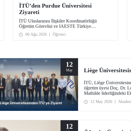
İTÜ’den Purdue Üniversitesi
Ziyareti
İTÜ Uluslararası İlişkiler Koordinatörlüğü
Öğretim Görevlisi ve IAESTE Türkiye
Sorumlusu Cahit Okan, akademik ilişkileri ve iş
06 Ağu 2026
Öğrenci
birliğini geliştirmek amacıyla 20-27 Temmuz
tarihlerinde ABD’de dünyanın önde gelen
araştırma üniversitelerinden Purdue Üniversitesi
başta olmak üzere bir dizi ziyarette bulundu.
12
Liège Üniversites
May
İTÜ, Liège Üniversitesind
öğretim üyesi Doç. Dr. Loï
Mathilde liderliğindeki 
12 May 2026
Akadem
12