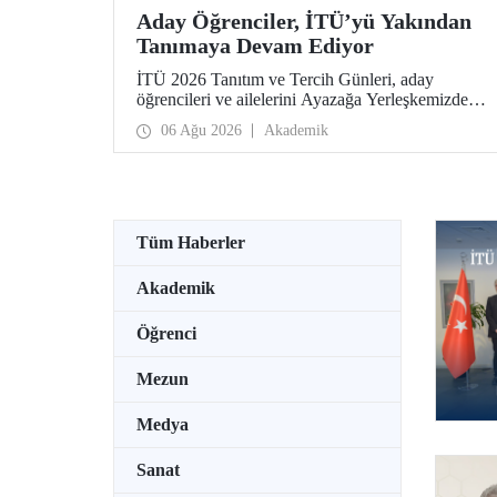
Aday Öğrenciler, İTÜ’yü Yakından
Tanımaya Devam Ediyor
İTÜ 2026 Tanıtım ve Tercih Günleri, aday
öğrencileri ve ailelerini Ayazağa Yerleşkemizde
ağırlamaya devam ediyor. Tanıtım ve Tercih
06 Ağu 2026
Akademik
Günleri 7 Ağustos’ta tamamlanacak, ilgili fakülte
ve birimler adaylara bilgi vermeye devam edecek.
Tüm Haberler
Akademik
Öğrenci
Mezun
Medya
Sanat