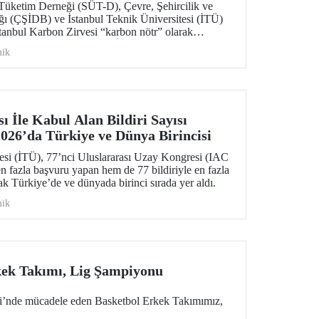
 Tüketim Derneği (SÜT-D), Çevre, Şehircilik ve
ığı (ÇŞİDB) ve İstanbul Teknik Üniversitesi (İTÜ)
stanbul Karbon Zirvesi “karbon nötr” olarak
şma, Karbon Piyasası ve İklim Teknolojileri”
ik
izi yükselten “karbon kahramanları” ödüllendirildi.
ı İle Kabul Alan Bildiri Sayısı
26’da Türkiye ve Dünya Birincisi
tesi (İTÜ), 77’nci Uluslararası Uzay Kongresi (IAC
 fazla başvuru yapan hem de 77 bildiriyle en fazla
ak Türkiye’de ve dünyada birinci sırada yer aldı.
ik
kek Takımı, Lig Şampiyonu
gi’nde mücadele eden Basketbol Erkek Takımımız,