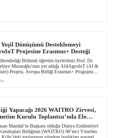
i
e Yeşil Dönüşümü Desteklemeyi
oIoT Projesine Erasmus+ Desteği
Mühendisliği Bölümü öğretim üyelerimiz Prof. Dr.
 Nebiye Musaoğlu’nun yer aldığı AI4AgroIoT (AI &
ture) Projesi, Avrupa Birliği Erasmus+ Programı
m Alanında İş Birliği Ortaklıkları kapsamında
ma
iği Yapacağı 2026 WAITRO Zirvesi,
önetim Kurulu Toplantısı’nda Ele
asan Mandal’ın Başkanı olduğu Dünya Endüstriyel
Kuruluşları Birliğinin (WAITRO) 98’inci Yönetim
. Köln’deki toplantının gündem başlıkları arasında