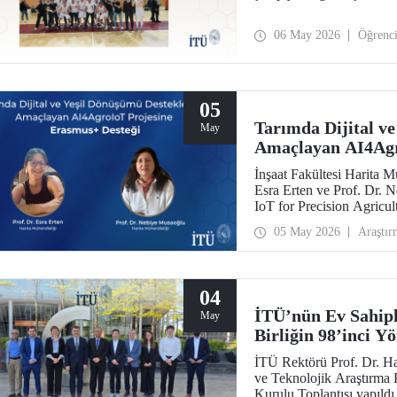
06 May 2026
Öğrenc
05
Tarımda Dijital v
May
Amaçlayan AI4Agr
İnşaat Fakültesi Harita 
Esra Erten ve Prof. Dr.
IoT for Precision Agricul
Ana Eylem 2 Yükseköğreti
05 May 2026
Araştır
desteklendi.
04
İTÜ’nün Ev Sahipl
May
Birliğin 98’inci Y
Alındı
İTÜ Rektörü Prof. Dr. H
ve Teknolojik Araştırma 
Kurulu Toplantısı yapıldı