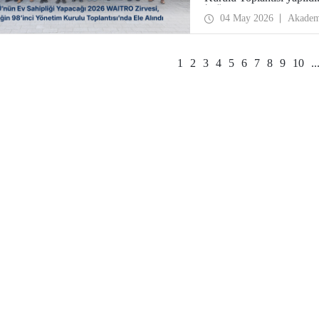
İTÜ ev sahipliğinde düz
04 May 2026
Akadem
1
2
3
4
5
6
7
8
9
10
..