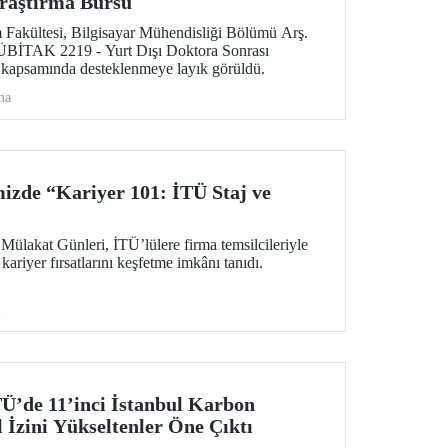
raştırma Bursu
m Fakültesi, Bilgisayar Mühendisliği Bölümü Arş.
ÜBİTAK 2219 - Yurt Dışı Doktora Sonrası
 kapsamında desteklenmeye layık görüldü.
ma
izde “Kariyer 101: İTÜ Staj ve
Mülakat Günleri, İTÜ’lülere firma temsilcileriyle
kariyer fırsatlarını keşfetme imkânı tanıdı.
i
’de 11’inci İstanbul Karbon
 İzini Yükseltenler Öne Çıktı