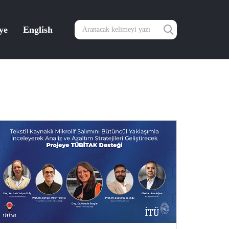
ye
English