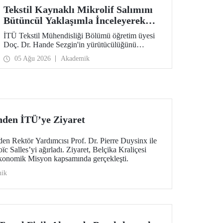
Tekstil Kaynaklı Mikrolif Salımını
Bütüncül Yaklaşımla İnceleyerek
Analiz ve Azaltım Stratejileri
İTÜ Tekstil Mühendisliği Bölümü öğretim üyesi
Geliştirecek Projeye TÜBİTAK
Doç. Dr. Hande Sezgin'in yürütücülüğünü
Desteği
üstlendiği “Sürdürülebilir Pamuk ve Polyester
05 Ağu 2026
Akademik
Esaslı Tekstil Ürünlerinde Kullanım Koşullarına
Bağlı Mikrolif Salımı: Aşınma, UV Maruziyeti ve
Yıkama Döngülerinin Bütünsel Analizi ve
Azaltım Stratejilerinin Geliştirilmesi” başlıklı
proje, TÜBİTAK 2515 – COST Aksiyon Üyeleri
Ar-Ge Destek Programı kapsamında
desteklenmeye hak kazandı.
inden İTÜ’ye Ziyaret
en Rektör Yardımcısı Prof. Dr. Pierre Duysinx ile
c Salles’yi ağırladı. Ziyaret, Belçika Kraliçesi
Ekonomik Misyon kapsamında gerçekleşti.
ik