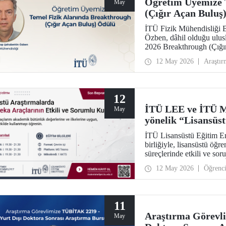
Öğretim Üyemize 
May
(Çığır Açan Buluş
İTÜ Fizik Mühendisliği B
Özben, dâhil olduğu ulusl
2026 Breakthrough (Çığır
olan müon manyetik mome
12 May 2026
Araştır
ötesindeki “yeni fizik” ara
12
İTÜ LEE ve İTÜ M
May
yönelik “Lisansüs
Sorumlu Kullanımı
İTÜ Lisansüstü Eğitim E
birliğiyle, lisansüstü öğr
süreçlerinde etkili ve so
eğitim dizisi başlatılıyo
12 May 2026
Öğrenc
dizisinin ilk modülü 15, 
gerçekleştirilecek; Mod
11
Araştırma Görevl
May