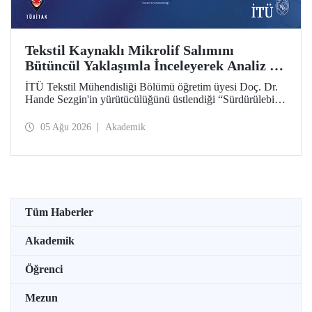
Tekstil Kaynaklı Mikrolif Salımını
Bütüncül Yaklaşımla İnceleyerek Analiz ve
Azaltım Stratejileri Geliştirecek Projeye
İTÜ Tekstil Mühendisliği Bölümü öğretim üyesi Doç. Dr.
TÜBİTAK Desteği
Hande Sezgin'in yürütücülüğünü üstlendiği “Sürdürülebilir
Pamuk ve Polyester Esaslı Tekstil Ürünlerinde Kullanım
Koşullarına Bağlı Mikrolif Salımı: Aşınma, UV Maruziyeti
05 Ağu 2026
Akademik
ve Yıkama Döngülerinin Bütünsel Analizi ve Azaltım
Stratejilerinin Geliştirilmesi” başlıklı proje, TÜBİTAK
2515 – COST Aksiyon Üyeleri Ar-Ge Destek Programı
kapsamında desteklenmeye hak kazandı.
Tüm Haberler
Akademik
Öğrenci
Mezun