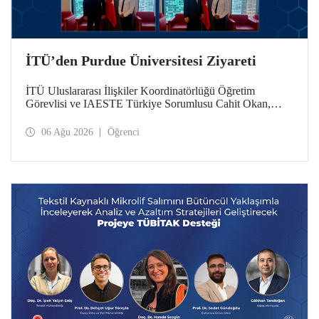
İTÜ’den Purdue Üniversitesi Ziyareti
İTÜ Uluslararası İlişkiler Koordinatörlüğü Öğretim
Görevlisi ve IAESTE Türkiye Sorumlusu Cahit Okan,
akademik ilişkileri ve iş birliğini geliştirmek amacıyla 20-27
Temmuz tarihlerinde ABD’de dünyanın önde gelen
06 Ağu 2026
Öğrenci
araştırma üniversitelerinden Purdue Üniversitesi başta
olmak üzere bir dizi ziyarette bulundu.