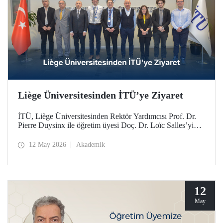
Liège Üniversitesinden İTÜ’ye Ziyaret
İTÜ, Liège Üniversitesinden Rektör Yardımcısı Prof. Dr.
Pierre Duysinx ile öğretim üyesi Doç. Dr. Loïc Salles’yi
ağırladı. Ziyaret, Belçika Kraliçesi Mathilde liderliğindeki
Ekonomik Misyon kapsamında gerçekleşti.
12 May 2026
Akademik
12
May