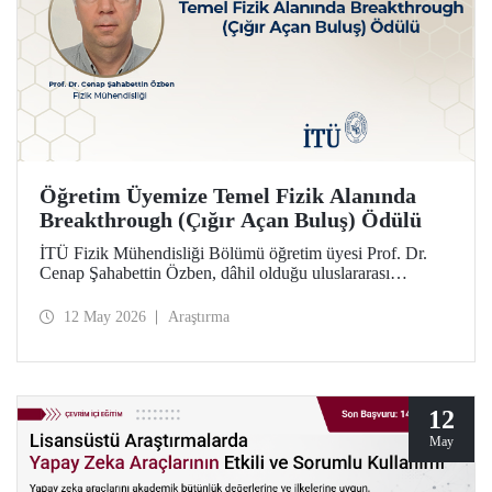
Öğretim Üyemize Temel Fizik Alanında
Breakthrough (Çığır Açan Buluş) Ödülü
İTÜ Fizik Mühendisliği Bölümü öğretim üyesi Prof. Dr.
Cenap Şahabettin Özben, dâhil olduğu uluslararası
araştırmacı ekibiyle, Temel Fizik alanında 2026
Breakthrough (Çığır Açan Buluş) Ödülü’ne layık görüldü.
12 May 2026
Araştırma
Ödülle ilgili olan müon manyetik momentinin hassas
ölçümü konusu, Standart Model’in ötesindeki “yeni fizik”
arayışında güçlü bir araç niteliği taşıyor.
12
May