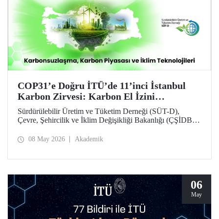
COP31’e Doğru İTÜ’de 11’inci İstanbul
Karbon Zirvesi: Karbon El İzini
Yükseltenler Öne Çıktı
Sürdürülebilir Üretim ve Tüketim Derneği (SÜT-D),
Çevre, Şehircilik ve İklim Değişikliği Bakanlığı (ÇŞİDB)
ve İstanbul Teknik Üniversitesi (İTÜ) ana desteğinde,
11’inci İstanbul Karbon Zirvesi “karbon nötr” olarak
08 May 2026
Akademik
düzenlendi. “Karbonsuzlaşma, Karbon Piyasası ve İklim
Teknolojileri” temalı zirvede karbon el izi yükselten
“karbon kahramanları” ödüllendirildi.
06
May