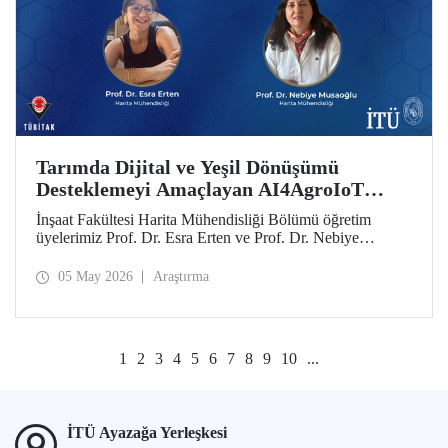
Tarımda Dijital ve Yeşil Dönüşümü
Desteklemeyi Amaçlayan AI4AgroIoT
Projesine Erasmus+ Desteği
İnşaat Fakültesi Harita Mühendisliği Bölümü öğretim
üyelerimiz Prof. Dr. Esra Erten ve Prof. Dr. Nebiye
Musaoğlu’nun yer aldığı AI4AgroIoT (AI & IoT for
Precision Agriculture) Projesi, Avrupa Birliği Erasmus+
05 May 2026
Araştırma
Programı Ana Eylem 2 Yükseköğretim Alanında İş Birliği
Ortaklıkları kapsamında desteklendi.
1
2
3
4
5
6
7
8
9
10
...
İTÜ Ayazağa Yerleşkesi