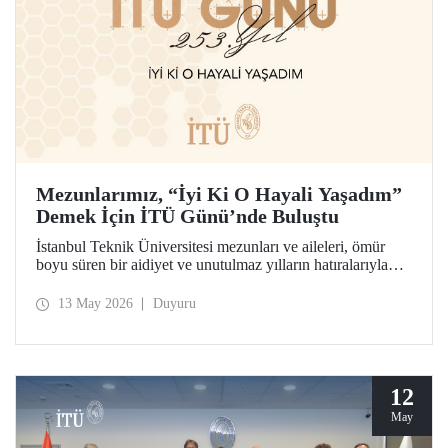
Mezunlarımız, “İyi Ki O Hayali Yaşadım”
Demek İçin İTÜ Günü’nde Buluştu
İstanbul Teknik Üniversitesi mezunları ve aileleri, ömür
boyu süren bir aidiyet ve unutulmaz yılların hatıralarıyla
253’üncü İTÜ Günü’nde buluştu. Mesleklerinde 10 yıldan
70 yıl ve ötesine uzanan kuşaklar, İTÜ’lü olabilme
13 May 2026
Duyuru
hayalinin hikâyesini birlikte hatırladılar.
12
May