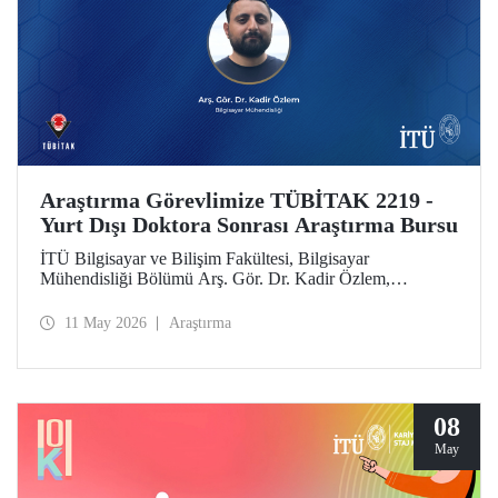
Araştırma Görevlimize TÜBİTAK 2219 -
Yurt Dışı Doktora Sonrası Araştırma Bursu
İTÜ Bilgisayar ve Bilişim Fakültesi, Bilgisayar
Mühendisliği Bölümü Arş. Gör. Dr. Kadir Özlem,
TÜBİTAK 2219 - Yurt Dışı Doktora Sonrası Araştırma
Burs Programı kapsamında desteklenmeye layık görüldü.
11 May 2026
Araştırma
08
May