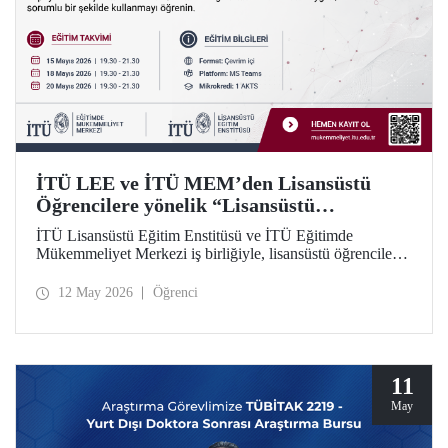
İTÜ LEE ve İTÜ MEM’den Lisansüstü
Öğrencilere yönelik “Lisansüstü
Araştırmalarda Yapay Zekânın Sorumlu
İTÜ Lisansüstü Eğitim Enstitüsü ve İTÜ Eğitimde
Kullanımı” Eğitim Dizisi
Mükemmeliyet Merkezi iş birliğiyle, lisansüstü öğrenciler
için yapay zekâ araçlarının araştırma süreçlerinde etkili ve
sorumlu kullanımına odaklanan 5 modüllü yeni bir eğitim
12 May 2026
Öğrenci
dizisi başlatılıyor. Öğrenme İstasyonu formatında tasarlanan
eğitim dizisinin ilk modülü 15, 18 ve 20 Mayıs 2026
tarihlerinde çevrim içi olarak gerçekleştirilecek; Modül 2–5
ise 2026–2027 Güz döneminde uygulanacak.
11
May