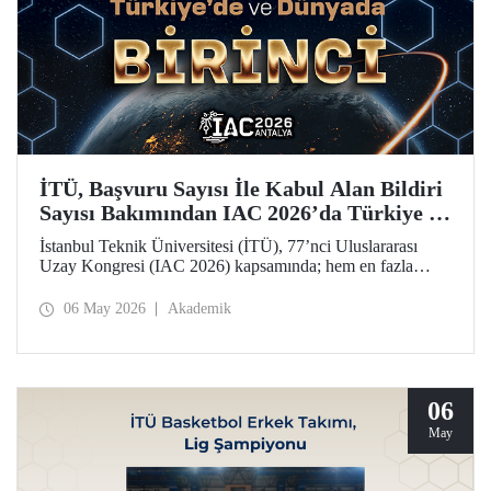
İTÜ, Başvuru Sayısı İle Kabul Alan Bildiri
Sayısı Bakımından IAC 2026’da Türkiye ve
Dünya Birincisi
İstanbul Teknik Üniversitesi (İTÜ), 77’nci Uluslararası
Uzay Kongresi (IAC 2026) kapsamında; hem en fazla
başvuru yapan hem de 77 bildiriyle en fazla kabul alan
üniversite olarak Türkiye’de ve dünyada birinci sırada yer
06 May 2026
Akademik
aldı.
06
May