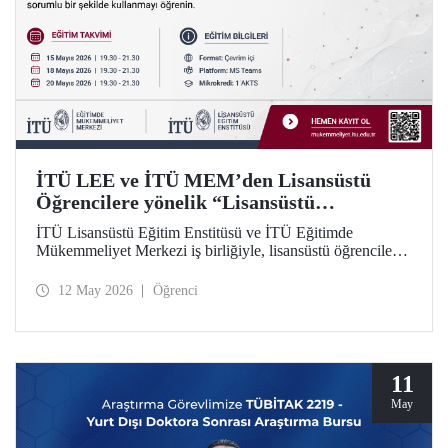
İTÜ LEE ve İTÜ MEM’den Lisansüstü
Öğrencilere yönelik “Lisansüstü
Araştırmalarda Yapay Zekânın Sorumlu
İTÜ Lisansüstü Eğitim Enstitüsü ve İTÜ Eğitimde
Kullanımı” Eğitim Dizisi
Mükemmeliyet Merkezi iş birliğiyle, lisansüstü öğrenciler
için yapay zekâ araçlarının araştırma süreçlerinde etkili ve
sorumlu kullanımına odaklanan 5 modüllü yeni bir eğitim
12 May 2026
Öğrenci
dizisi başlatılıyor. Öğrenme İstasyonu formatında tasarlanan
eğitim dizisinin ilk modülü 15, 18 ve 20 Mayıs 2026
tarihlerinde çevrim içi olarak gerçekleştirilecek; Modül 2–5
ise 2026–2027 Güz döneminde uygulanacak.
11
May