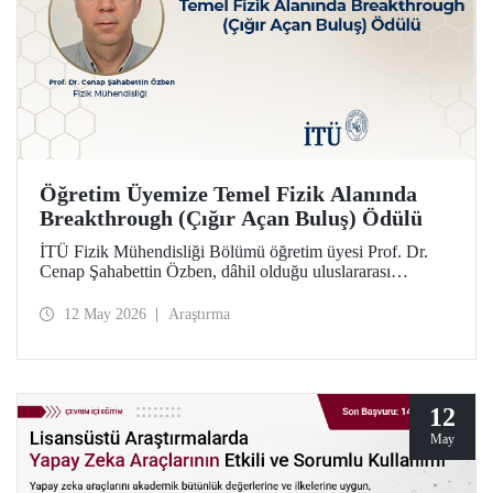
Öğretim Üyemize Temel Fizik Alanında
Breakthrough (Çığır Açan Buluş) Ödülü
İTÜ Fizik Mühendisliği Bölümü öğretim üyesi Prof. Dr.
Cenap Şahabettin Özben, dâhil olduğu uluslararası
araştırmacı ekibiyle, Temel Fizik alanında 2026
Breakthrough (Çığır Açan Buluş) Ödülü’ne layık görüldü.
12 May 2026
Araştırma
Ödülle ilgili olan müon manyetik momentinin hassas
ölçümü konusu, Standart Model’in ötesindeki “yeni fizik”
arayışında güçlü bir araç niteliği taşıyor.
12
May