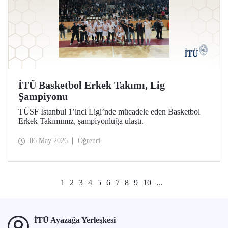
İTÜ Basketbol Erkek Takımı, Lig
Şampiyonu
TÜSF İstanbul 1’inci Ligi’nde mücadele eden Basketbol
Erkek Takımımız, şampiyonluğa ulaştı.
06 May 2026
Öğrenci
1
2
3
4
5
6
7
8
9
10
...
İTÜ Ayazağa Yerleşkesi