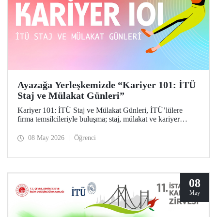
Ayazağa Yerleşkemizde “Kariyer 101: İTÜ
Staj ve Mülakat Günleri”
Kariyer 101: İTÜ Staj ve Mülakat Günleri, İTÜ’lülere
firma temsilcileriyle buluşma; staj, mülakat ve kariyer
fırsatlarını keşfetme imkânı tanıdı.
08 May 2026
Öğrenci
08
May