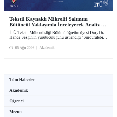
Tekstil Kaynaklı Mikrolif Salımını
Bütüncül Yaklaşımla İnceleyerek Analiz ve
Azaltım Stratejileri Geliştirecek Projeye
İTÜ Tekstil Mühendisliği Bölümü öğretim üyesi Doç. Dr.
TÜBİTAK Desteği
Hande Sezgin'in yürütücülüğünü üstlendiği “Sürdürülebilir
Pamuk ve Polyester Esaslı Tekstil Ürünlerinde Kullanım
Koşullarına Bağlı Mikrolif Salımı: Aşınma, UV Maruziyeti
05 Ağu 2026
Akademik
ve Yıkama Döngülerinin Bütünsel Analizi ve Azaltım
Stratejilerinin Geliştirilmesi” başlıklı proje, TÜBİTAK
2515 – COST Aksiyon Üyeleri Ar-Ge Destek Programı
kapsamında desteklenmeye hak kazandı.
Tüm Haberler
Akademik
Öğrenci
Mezun