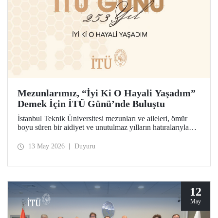
Mezunlarımız, “İyi Ki O Hayali Yaşadım”
Demek İçin İTÜ Günü’nde Buluştu
İstanbul Teknik Üniversitesi mezunları ve aileleri, ömür
boyu süren bir aidiyet ve unutulmaz yılların hatıralarıyla
253’üncü İTÜ Günü’nde buluştu. Mesleklerinde 10 yıldan
70 yıl ve ötesine uzanan kuşaklar, İTÜ’lü olabilme
13 May 2026
Duyuru
hayalinin hikâyesini birlikte hatırladılar.
12
May