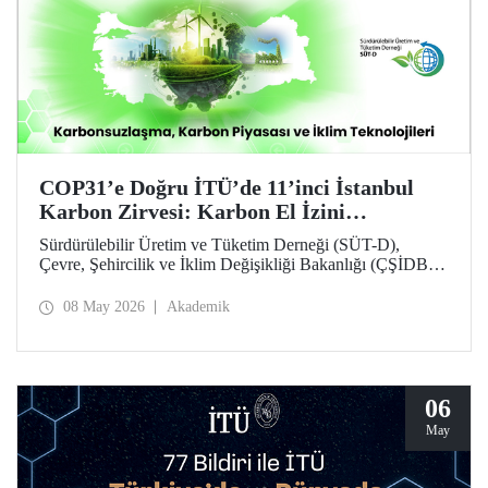
COP31’e Doğru İTÜ’de 11’inci İstanbul
Karbon Zirvesi: Karbon El İzini
Yükseltenler Öne Çıktı
Sürdürülebilir Üretim ve Tüketim Derneği (SÜT-D),
Çevre, Şehircilik ve İklim Değişikliği Bakanlığı (ÇŞİDB)
ve İstanbul Teknik Üniversitesi (İTÜ) ana desteğinde,
11’inci İstanbul Karbon Zirvesi “karbon nötr” olarak
08 May 2026
Akademik
düzenlendi. “Karbonsuzlaşma, Karbon Piyasası ve İklim
Teknolojileri” temalı zirvede karbon el izi yükselten
“karbon kahramanları” ödüllendirildi.
06
May