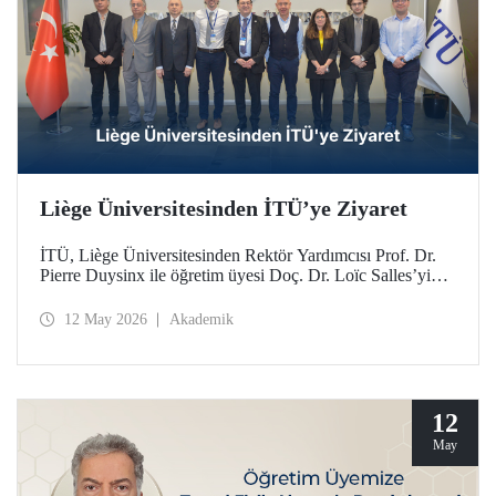
Liège Üniversitesinden İTÜ’ye Ziyaret
İTÜ, Liège Üniversitesinden Rektör Yardımcısı Prof. Dr.
Pierre Duysinx ile öğretim üyesi Doç. Dr. Loïc Salles’yi
ağırladı. Ziyaret, Belçika Kraliçesi Mathilde liderliğindeki
Ekonomik Misyon kapsamında gerçekleşti.
12 May 2026
Akademik
12
May