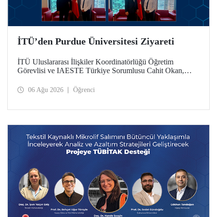
İTÜ’den Purdue Üniversitesi Ziyareti
İTÜ Uluslararası İlişkiler Koordinatörlüğü Öğretim
Görevlisi ve IAESTE Türkiye Sorumlusu Cahit Okan,
akademik ilişkileri ve iş birliğini geliştirmek amacıyla 20-27
Temmuz tarihlerinde ABD’de dünyanın önde gelen
06 Ağu 2026
Öğrenci
araştırma üniversitelerinden Purdue Üniversitesi başta
olmak üzere bir dizi ziyarette bulundu.