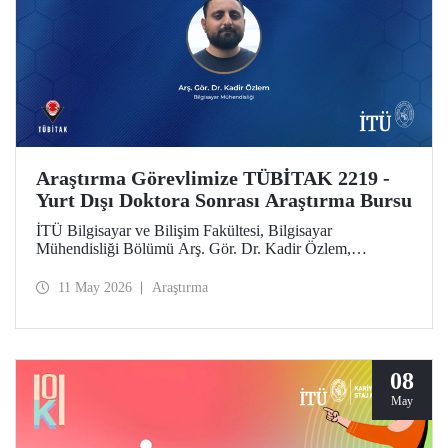
Araştırma Görevlimize TÜBİTAK 2219 -
Yurt Dışı Doktora Sonrası Araştırma Bursu
İTÜ Bilgisayar ve Bilişim Fakültesi, Bilgisayar
Mühendisliği Bölümü Arş. Gör. Dr. Kadir Özlem,
TÜBİTAK 2219 - Yurt Dışı Doktora Sonrası Araştırma
Burs Programı kapsamında desteklenmeye layık görüldü.
11 May 2026
Araştırma
08
May