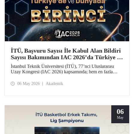
İTÜ, Başvuru Sayısı İle Kabul Alan Bildiri
Sayısı Bakımından IAC 2026’da Türkiye ve
Dünya Birincisi
İstanbul Teknik Üniversitesi (İTÜ), 77’nci Uluslararası
Uzay Kongresi (IAC 2026) kapsamında; hem en fazla
başvuru yapan hem de 77 bildiriyle en fazla kabul alan
üniversite olarak Türkiye’de ve dünyada birinci sırada yer
06 May 2026
Akademik
aldı.
06
May