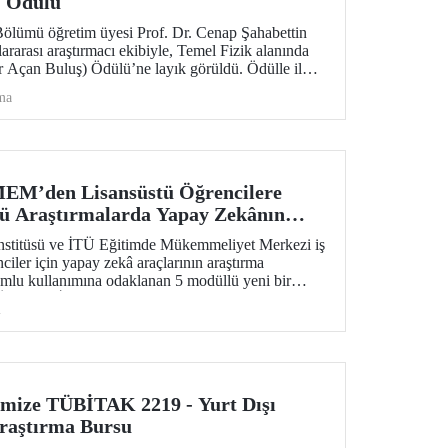
) Ödülü
ölümü öğretim üyesi Prof. Dr. Cenap Şahabettin
ararası araştırmacı ekibiyle, Temel Fizik alanında
 Açan Buluş) Ödülü’ne layık görüldü. Ödülle ilgili
ntinin hassas ölçümü konusu, Standart Model’in
ma
yışında güçlü bir araç niteliği taşıyor.
EM’den Lisansüstü Öğrencilere
tü Araştırmalarda Yapay Zekânın
” Eğitim Dizisi
nstitüsü ve İTÜ Eğitimde Mükemmeliyet Merkezi iş
enciler için yapay zekâ araçlarının araştırma
rumlu kullanımına odaklanan 5 modüllü yeni bir
r. Öğrenme İstasyonu formatında tasarlanan eğitim
i
18 ve 20 Mayıs 2026 tarihlerinde çevrim içi olarak
ül 2–5 ise 2026–2027 Güz döneminde uygulanacak.
imize TÜBİTAK 2219 - Yurt Dışı
raştırma Bursu