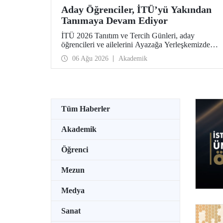
Aday Öğrenciler, İTÜ’yü Yakından
Tanımaya Devam Ediyor
İTÜ 2026 Tanıtım ve Tercih Günleri, aday
öğrencileri ve ailelerini Ayazağa Yerleşkemizde
ağırlamaya devam ediyor. Tanıtım ve Tercih
06 Ağu 2026
Akademik
Günleri 7 Ağustos’ta tamamlanacak, ilgili fakülte
ve birimler adaylara bilgi vermeye devam edecek.
Tüm Haberler
Akademik
Öğrenci
Mezun
Medya
Sanat