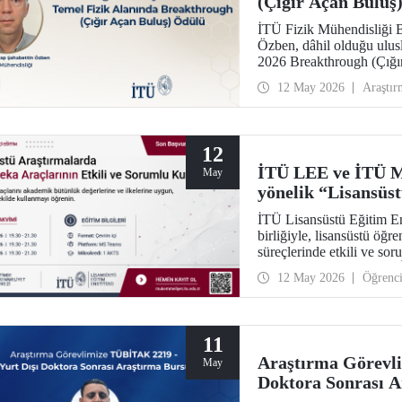
(Çığır Açan Buluş
İTÜ Fizik Mühendisliği B
Özben, dâhil olduğu ulusl
2026 Breakthrough (Çığır
olan müon manyetik mome
12 May 2026
Araştır
ötesindeki “yeni fizik” ara
12
İTÜ LEE ve İTÜ M
May
yönelik “Lisansüs
Sorumlu Kullanımı
İTÜ Lisansüstü Eğitim E
birliğiyle, lisansüstü öğr
süreçlerinde etkili ve so
eğitim dizisi başlatılıyo
12 May 2026
Öğrenc
dizisinin ilk modülü 15, 
gerçekleştirilecek; Mod
11
Araştırma Görevl
May
Doktora Sonrası A