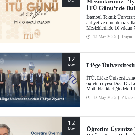
Mezunlarımız, “İy
May
İTÜ Günü’nde Bul
İstanbul Teknik Üniversit
aidiyet ve unutulmaz yıll
Mesleklerinde 10 yıldan 7
hayalinin hikâyesini birlik
13 May 2026
Duyuru
12
Liège Üniversites
May
İTÜ, Liège Üniversitesind
öğretim üyesi Doç. Dr. Loï
Mathilde liderliğindeki 
12 May 2026
Akadem
12
Öğretim Üyemize 
May