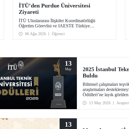
İTÜ’den Purdue Üniversitesi
Ziyareti
İTÜ Uluslararası İlişkiler Koordinatörlüğü
Öğretim Görevlisi ve IAESTE Türkiye
Sorumlusu Cahit Okan, akademik ilişkileri ve iş
06 Ağu 2026
Öğrenci
birliğini geliştirmek amacıyla 20-27 Temmuz
tarihlerinde ABD’de dünyanın önde gelen
araştırma üniversitelerinden Purdue Üniversitesi
başta olmak üzere bir dizi ziyarette bulundu.
13
2025 İstanbul Tekn
May
Buldu
Bilimsel çalışmaları teşv
araştırmaları desteklemey
Ödülleri’ne layık görüle
onurlandırıldı.
13 May 2026
Araştır
13