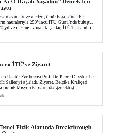
i Ki O Hayali Yaşadım” Demek İçin
uştu
esi mezunları ve aileleri, ömür boyu süren bir
arın hatıralarıyla 253’üncü İTÜ Günü’nde buluştu.
0 yıl ve ötesine uzanan kuşaklar, İTÜ’lü olabilme
te hatırladılar.
inden İTÜ’ye Ziyaret
en Rektör Yardımcısı Prof. Dr. Pierre Duysinx ile
c Salles’yi ağırladı. Ziyaret, Belçika Kraliçesi
Ekonomik Misyon kapsamında gerçekleşti.
ik
Temel Fizik Alanında Breakthrough