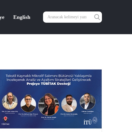
ye
English