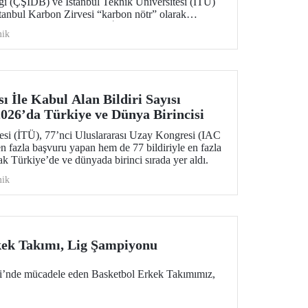
ığı (ÇŞİDB) ve İstanbul Teknik Üniversitesi (İTÜ)
stanbul Karbon Zirvesi “karbon nötr” olarak
şma, Karbon Piyasası ve İklim Teknolojileri”
ik
izi yükselten “karbon kahramanları” ödüllendirildi.
ı İle Kabul Alan Bildiri Sayısı
26’da Türkiye ve Dünya Birincisi
tesi (İTÜ), 77’nci Uluslararası Uzay Kongresi (IAC
 fazla başvuru yapan hem de 77 bildiriyle en fazla
ak Türkiye’de ve dünyada birinci sırada yer aldı.
ik
kek Takımı, Lig Şampiyonu
gi’nde mücadele eden Basketbol Erkek Takımımız,