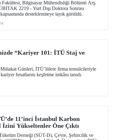
m Fakültesi, Bilgisayar Mühendisliği Bölümü Arş.
ÜBİTAK 2219 - Yurt Dışı Doktora Sonrası
 kapsamında desteklenmeye layık görüldü.
ma
izde “Kariyer 101: İTÜ Staj ve
Mülakat Günleri, İTÜ’lülere firma temsilcileriyle
kariyer fırsatlarını keşfetme imkânı tanıdı.
i
’de 11’inci İstanbul Karbon
 İzini Yükseltenler Öne Çıktı
 Tüketim Derneği (SÜT-D), Çevre, Şehircilik ve