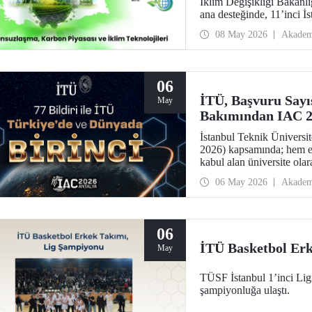
İklim Değişikliği Bakanl
ana desteğinde, 11’inci İ
düzenlendi. “Karbonsuzla
08 May 2026
Akadem
temalı zirvede karbon el 
06
İTÜ, Başvuru Sayıs
May
Bakımından IAC 20
İstanbul Teknik Üniversi
2026) kapsamında; hem en
kabul alan üniversite olar
06 May 2026
Akadem
06
İTÜ Basketbol Er
May
TÜSF İstanbul 1’inci Li
şampiyonluğa ulaştı.