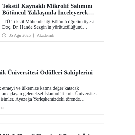
Tekstil Kaynaklı Mikrolif Salımını
Bütüncül Yaklaşımla İnceleyerek
Analiz ve Azaltım Stratejileri
İTÜ Tekstil Mühendisliği Bölümü öğretim üyesi
Geliştirecek Projeye TÜBİTAK
Doç. Dr. Hande Sezgin'in yürütücülüğünü
Desteği
üstlendiği “Sürdürülebilir Pamuk ve Polyester
05 Ağu 2026
Akademik
Esaslı Tekstil Ürünlerinde Kullanım Koşullarına
Bağlı Mikrolif Salımı: Aşınma, UV Maruziyeti ve
Yıkama Döngülerinin Bütünsel Analizi ve
Azaltım Stratejilerinin Geliştirilmesi” başlıklı
proje, TÜBİTAK 2515 – COST Aksiyon Üyeleri
Ar-Ge Destek Programı kapsamında
desteklenmeye hak kazandı.
ik Üniversitesi Ödülleri Sahiplerini
ik etmeyi ve ülkemize katma değer katacak
i amaçlayan geleneksel İstanbul Teknik Üniversitesi
n isimler, Ayazağa Yerleşkemizdeki törende
ma