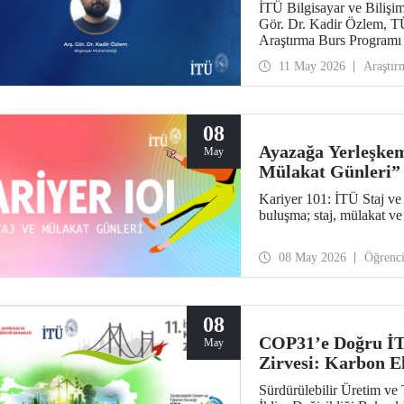
İTÜ Bilgisayar ve Bilişi
Gör. Dr. Kadir Özlem, T
Araştırma Burs Programı
11 May 2026
Araştır
08
Ayazağa Yerleşkem
May
Mülakat Günleri”
Kariyer 101: İTÜ Staj ve 
buluşma; staj, mülakat ve 
08 May 2026
Öğrenc
08
COP31’e Doğru İTÜ
May
Zirvesi: Karbon El
Sürdürülebilir Üretim ve