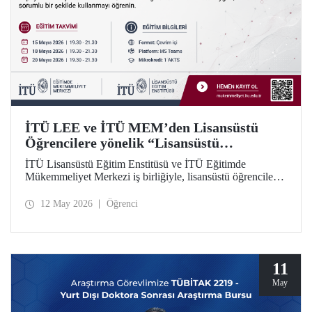
İTÜ LEE ve İTÜ MEM’den Lisansüstü
Öğrencilere yönelik “Lisansüstü
Araştırmalarda Yapay Zekânın Sorumlu
İTÜ Lisansüstü Eğitim Enstitüsü ve İTÜ Eğitimde
Kullanımı” Eğitim Dizisi
Mükemmeliyet Merkezi iş birliğiyle, lisansüstü öğrenciler
için yapay zekâ araçlarının araştırma süreçlerinde etkili ve
sorumlu kullanımına odaklanan 5 modüllü yeni bir eğitim
12 May 2026
Öğrenci
dizisi başlatılıyor. Öğrenme İstasyonu formatında tasarlanan
eğitim dizisinin ilk modülü 15, 18 ve 20 Mayıs 2026
tarihlerinde çevrim içi olarak gerçekleştirilecek; Modül 2–5
ise 2026–2027 Güz döneminde uygulanacak.
11
May