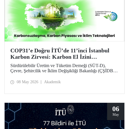
COP31’e Doğru İTÜ’de 11’inci İstanbul
Karbon Zirvesi: Karbon El İzini
Yükseltenler Öne Çıktı
Sürdürülebilir Üretim ve Tüketim Derneği (SÜT-D),
Çevre, Şehircilik ve İklim Değişikliği Bakanlığı (ÇŞİDB)
ve İstanbul Teknik Üniversitesi (İTÜ) ana desteğinde,
11’inci İstanbul Karbon Zirvesi “karbon nötr” olarak
08 May 2026
Akademik
düzenlendi. “Karbonsuzlaşma, Karbon Piyasası ve İklim
Teknolojileri” temalı zirvede karbon el izi yükselten
“karbon kahramanları” ödüllendirildi.
06
May