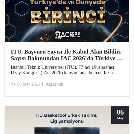
İTÜ, Başvuru Sayısı İle Kabul Alan Bildiri
Sayısı Bakımından IAC 2026’da Türkiye ve
Dünya Birincisi
İstanbul Teknik Üniversitesi (İTÜ), 77’nci Uluslararası
Uzay Kongresi (IAC 2026) kapsamında; hem en fazla
başvuru yapan hem de 77 bildiriyle en fazla kabul alan
üniversite olarak Türkiye’de ve dünyada birinci sırada yer
06 May 2026
Akademik
aldı.
06
May