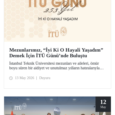
Mezunlarımız, “İyi Ki O Hayali Yaşadım”
Demek İçin İTÜ Günü’nde Buluştu
İstanbul Teknik Üniversitesi mezunları ve aileleri, ömür
boyu süren bir aidiyet ve unutulmaz yılların hatıralarıyla
253’üncü İTÜ Günü’nde buluştu. Mesleklerinde 10 yıldan
70 yıl ve ötesine uzanan kuşaklar, İTÜ’lü olabilme
13 May 2026
Duyuru
hayalinin hikâyesini birlikte hatırladılar.
12
May