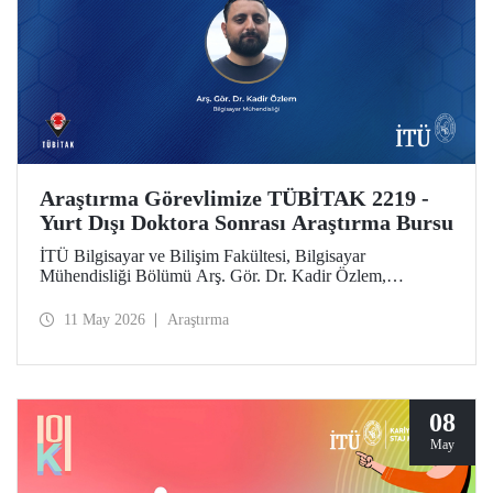
Araştırma Görevlimize TÜBİTAK 2219 -
Yurt Dışı Doktora Sonrası Araştırma Bursu
İTÜ Bilgisayar ve Bilişim Fakültesi, Bilgisayar
Mühendisliği Bölümü Arş. Gör. Dr. Kadir Özlem,
TÜBİTAK 2219 - Yurt Dışı Doktora Sonrası Araştırma
Burs Programı kapsamında desteklenmeye layık görüldü.
11 May 2026
Araştırma
08
May