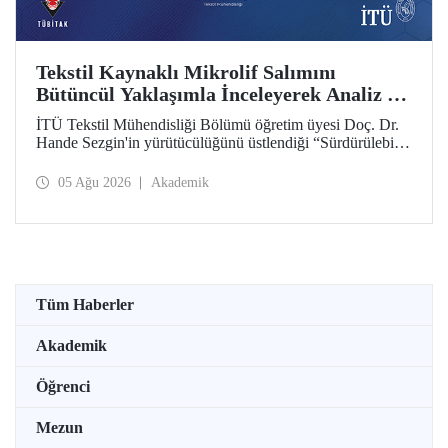
Tekstil Kaynaklı Mikrolif Salımını
Bütüncül Yaklaşımla İnceleyerek Analiz ve
Azaltım Stratejileri Geliştirecek Projeye
İTÜ Tekstil Mühendisliği Bölümü öğretim üyesi Doç. Dr.
TÜBİTAK Desteği
Hande Sezgin'in yürütücülüğünü üstlendiği “Sürdürülebilir
Pamuk ve Polyester Esaslı Tekstil Ürünlerinde Kullanım
Koşullarına Bağlı Mikrolif Salımı: Aşınma, UV Maruziyeti
05 Ağu 2026
Akademik
ve Yıkama Döngülerinin Bütünsel Analizi ve Azaltım
Stratejilerinin Geliştirilmesi” başlıklı proje, TÜBİTAK
2515 – COST Aksiyon Üyeleri Ar-Ge Destek Programı
kapsamında desteklenmeye hak kazandı.
Tüm Haberler
Akademik
Öğrenci
Mezun