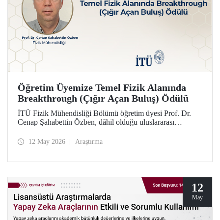
Öğretim Üyemize Temel Fizik Alanında
Breakthrough (Çığır Açan Buluş) Ödülü
İTÜ Fizik Mühendisliği Bölümü öğretim üyesi Prof. Dr.
Cenap Şahabettin Özben, dâhil olduğu uluslararası
araştırmacı ekibiyle, Temel Fizik alanında 2026
Breakthrough (Çığır Açan Buluş) Ödülü’ne layık görüldü.
12 May 2026
Araştırma
Ödülle ilgili olan müon manyetik momentinin hassas
ölçümü konusu, Standart Model’in ötesindeki “yeni fizik”
arayışında güçlü bir araç niteliği taşıyor.
12
May