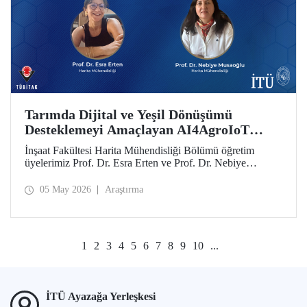
Tarımda Dijital ve Yeşil Dönüşümü
Desteklemeyi Amaçlayan AI4AgroIoT
Projesine Erasmus+ Desteği
İnşaat Fakültesi Harita Mühendisliği Bölümü öğretim
üyelerimiz Prof. Dr. Esra Erten ve Prof. Dr. Nebiye
Musaoğlu’nun yer aldığı AI4AgroIoT (AI & IoT for
Precision Agriculture) Projesi, Avrupa Birliği Erasmus+
05 May 2026
Araştırma
Programı Ana Eylem 2 Yükseköğretim Alanında İş Birliği
Ortaklıkları kapsamında desteklendi.
1
2
3
4
5
6
7
8
9
10
...
İTÜ Ayazağa Yerleşkesi