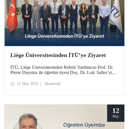
Liège Üniversitesinden İTÜ’ye Ziyaret
İTÜ, Liège Üniversitesinden Rektör Yardımcısı Prof. Dr.
Pierre Duysinx ile öğretim üyesi Doç. Dr. Loïc Salles’yi
ağırladı. Ziyaret, Belçika Kraliçesi Mathilde liderliğindeki
Ekonomik Misyon kapsamında gerçekleşti.
12 May 2026
Akademik
12
May