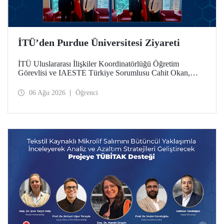
İTÜ’den Purdue Üniversitesi Ziyareti
İTÜ Uluslararası İlişkiler Koordinatörlüğü Öğretim
Görevlisi ve IAESTE Türkiye Sorumlusu Cahit Okan,
akademik ilişkileri ve iş birliğini geliştirmek amacıyla 20-27
Temmuz tarihlerinde ABD’de dünyanın önde gelen
06 Ağu 2026
Öğrenci
araştırma üniversitelerinden Purdue Üniversitesi başta
olmak üzere bir dizi ziyarette bulundu.