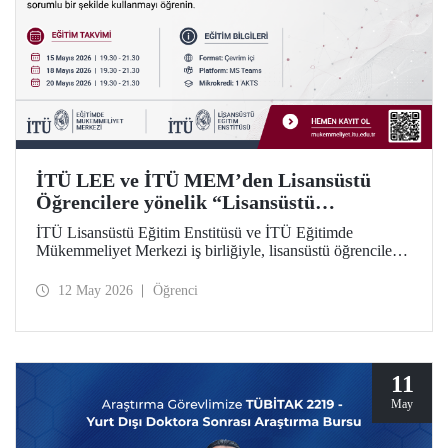
İTÜ LEE ve İTÜ MEM’den Lisansüstü
Öğrencilere yönelik “Lisansüstü
Araştırmalarda Yapay Zekânın Sorumlu
İTÜ Lisansüstü Eğitim Enstitüsü ve İTÜ Eğitimde
Kullanımı” Eğitim Dizisi
Mükemmeliyet Merkezi iş birliğiyle, lisansüstü öğrenciler
için yapay zekâ araçlarının araştırma süreçlerinde etkili ve
sorumlu kullanımına odaklanan 5 modüllü yeni bir eğitim
12 May 2026
Öğrenci
dizisi başlatılıyor. Öğrenme İstasyonu formatında tasarlanan
eğitim dizisinin ilk modülü 15, 18 ve 20 Mayıs 2026
tarihlerinde çevrim içi olarak gerçekleştirilecek; Modül 2–5
ise 2026–2027 Güz döneminde uygulanacak.
11
May