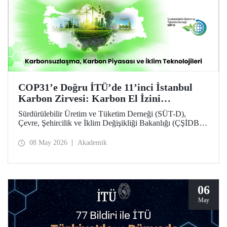
COP31’e Doğru İTÜ’de 11’inci İstanbul
Karbon Zirvesi: Karbon El İzini
Yükseltenler Öne Çıktı
Sürdürülebilir Üretim ve Tüketim Derneği (SÜT-D),
Çevre, Şehircilik ve İklim Değişikliği Bakanlığı (ÇŞİDB)
ve İstanbul Teknik Üniversitesi (İTÜ) ana desteğinde,
11’inci İstanbul Karbon Zirvesi “karbon nötr” olarak
08 May 2026
Akademik
düzenlendi. “Karbonsuzlaşma, Karbon Piyasası ve İklim
Teknolojileri” temalı zirvede karbon el izi yükselten
“karbon kahramanları” ödüllendirildi.
06
May