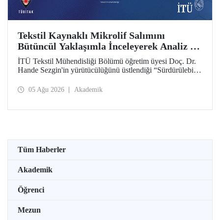
Tekstil Kaynaklı Mikrolif Salımını
Bütüncül Yaklaşımla İnceleyerek Analiz ve
Azaltım Stratejileri Geliştirecek Projeye
İTÜ Tekstil Mühendisliği Bölümü öğretim üyesi Doç. Dr.
TÜBİTAK Desteği
Hande Sezgin'in yürütücülüğünü üstlendiği “Sürdürülebilir
Pamuk ve Polyester Esaslı Tekstil Ürünlerinde Kullanım
Koşullarına Bağlı Mikrolif Salımı: Aşınma, UV Maruziyeti
05 Ağu 2026
Akademik
ve Yıkama Döngülerinin Bütünsel Analizi ve Azaltım
Stratejilerinin Geliştirilmesi” başlıklı proje, TÜBİTAK
2515 – COST Aksiyon Üyeleri Ar-Ge Destek Programı
kapsamında desteklenmeye hak kazandı.
Tüm Haberler
Akademik
Öğrenci
Mezun