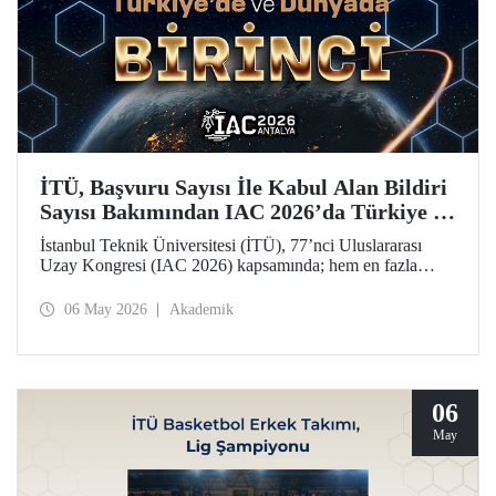
İTÜ, Başvuru Sayısı İle Kabul Alan Bildiri
Sayısı Bakımından IAC 2026’da Türkiye ve
Dünya Birincisi
İstanbul Teknik Üniversitesi (İTÜ), 77’nci Uluslararası
Uzay Kongresi (IAC 2026) kapsamında; hem en fazla
başvuru yapan hem de 77 bildiriyle en fazla kabul alan
üniversite olarak Türkiye’de ve dünyada birinci sırada yer
06 May 2026
Akademik
aldı.
06
May