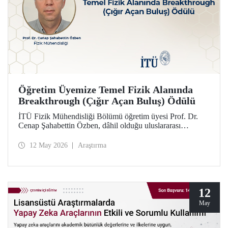
Öğretim Üyemize Temel Fizik Alanında
Breakthrough (Çığır Açan Buluş) Ödülü
İTÜ Fizik Mühendisliği Bölümü öğretim üyesi Prof. Dr.
Cenap Şahabettin Özben, dâhil olduğu uluslararası
araştırmacı ekibiyle, Temel Fizik alanında 2026
Breakthrough (Çığır Açan Buluş) Ödülü’ne layık görüldü.
12 May 2026
Araştırma
Ödülle ilgili olan müon manyetik momentinin hassas
ölçümü konusu, Standart Model’in ötesindeki “yeni fizik”
arayışında güçlü bir araç niteliği taşıyor.
12
May