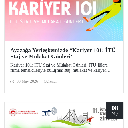
Ayazağa Yerleşkemizde “Kariyer 101: İTÜ
Staj ve Mülakat Günleri”
Kariyer 101: İTÜ Staj ve Mülakat Günleri, İTÜ’lülere
firma temsilcileriyle buluşma; staj, mülakat ve kariyer
fırsatlarını keşfetme imkânı tanıdı.
08 May 2026
Öğrenci
08
May