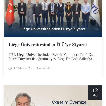
Liège Üniversitesinden İTÜ’ye Ziyaret
İTÜ, Liège Üniversitesinden Rektör Yardımcısı Prof. Dr.
Pierre Duysinx ile öğretim üyesi Doç. Dr. Loïc Salles’yi
ağırladı. Ziyaret, Belçika Kraliçesi Mathilde liderliğindeki
Ekonomik Misyon kapsamında gerçekleşti.
12 May 2026
Akademik
12
May