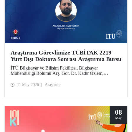
Araştırma Görevlimize TÜBİTAK 2219 -
Yurt Dışı Doktora Sonrası Araştırma Bursu
İTÜ Bilgisayar ve Bilişim Fakültesi, Bilgisayar
Mühendisliği Bölümü Arş. Gör. Dr. Kadir Özlem,
TÜBİTAK 2219 - Yurt Dışı Doktora Sonrası Araştırma
Burs Programı kapsamında desteklenmeye layık görüldü.
11 May 2026
Araştırma
08
May