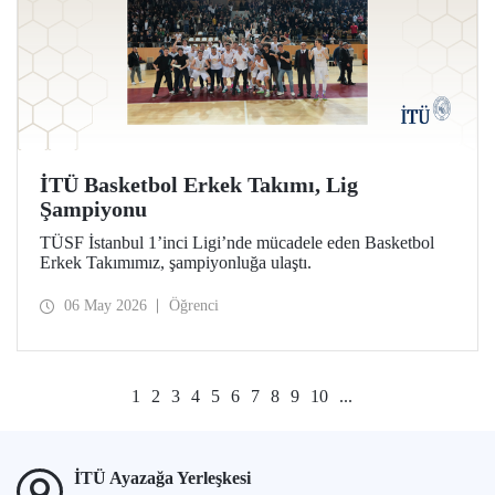
İTÜ Basketbol Erkek Takımı, Lig
Şampiyonu
TÜSF İstanbul 1’inci Ligi’nde mücadele eden Basketbol
Erkek Takımımız, şampiyonluğa ulaştı.
06 May 2026
Öğrenci
1
2
3
4
5
6
7
8
9
10
...
İTÜ Ayazağa Yerleşkesi