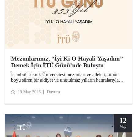
Mezunlarımız, “İyi Ki O Hayali Yaşadım”
Demek İçin İTÜ Günü’nde Buluştu
İstanbul Teknik Üniversitesi mezunları ve aileleri, ömür
boyu süren bir aidiyet ve unutulmaz yılların hatıralarıyla
253’üncü İTÜ Günü’nde buluştu. Mesleklerinde 10 yıldan
70 yıl ve ötesine uzanan kuşaklar, İTÜ’lü olabilme
13 May 2026
Duyuru
hayalinin hikâyesini birlikte hatırladılar.
12
May