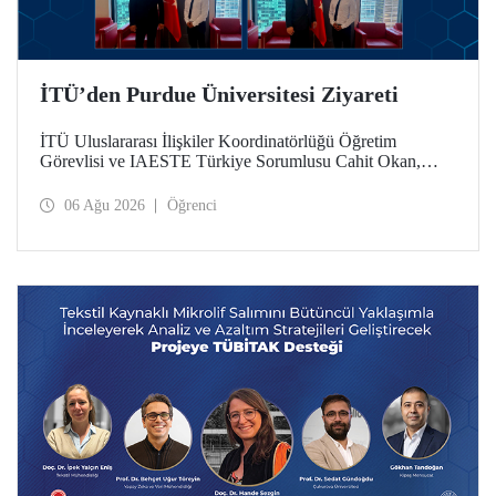
İTÜ’den Purdue Üniversitesi Ziyareti
İTÜ Uluslararası İlişkiler Koordinatörlüğü Öğretim
Görevlisi ve IAESTE Türkiye Sorumlusu Cahit Okan,
akademik ilişkileri ve iş birliğini geliştirmek amacıyla 20-27
Temmuz tarihlerinde ABD’de dünyanın önde gelen
06 Ağu 2026
Öğrenci
araştırma üniversitelerinden Purdue Üniversitesi başta
olmak üzere bir dizi ziyarette bulundu.