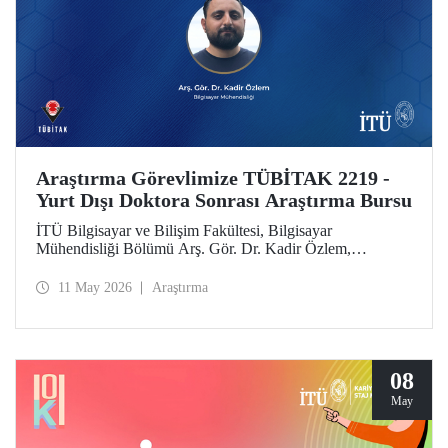
Araştırma Görevlimize TÜBİTAK 2219 -
Yurt Dışı Doktora Sonrası Araştırma Bursu
İTÜ Bilgisayar ve Bilişim Fakültesi, Bilgisayar
Mühendisliği Bölümü Arş. Gör. Dr. Kadir Özlem,
TÜBİTAK 2219 - Yurt Dışı Doktora Sonrası Araştırma
Burs Programı kapsamında desteklenmeye layık görüldü.
11 May 2026
Araştırma
08
May