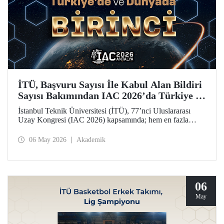
İTÜ, Başvuru Sayısı İle Kabul Alan Bildiri
Sayısı Bakımından IAC 2026’da Türkiye ve
Dünya Birincisi
İstanbul Teknik Üniversitesi (İTÜ), 77’nci Uluslararası
Uzay Kongresi (IAC 2026) kapsamında; hem en fazla
başvuru yapan hem de 77 bildiriyle en fazla kabul alan
üniversite olarak Türkiye’de ve dünyada birinci sırada yer
06 May 2026
Akademik
aldı.
06
May