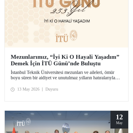
Mezunlarımız, “İyi Ki O Hayali Yaşadım”
Demek İçin İTÜ Günü’nde Buluştu
İstanbul Teknik Üniversitesi mezunları ve aileleri, ömür
boyu süren bir aidiyet ve unutulmaz yılların hatıralarıyla
253’üncü İTÜ Günü’nde buluştu. Mesleklerinde 10 yıldan
70 yıl ve ötesine uzanan kuşaklar, İTÜ’lü olabilme
13 May 2026
Duyuru
hayalinin hikâyesini birlikte hatırladılar.
12
May