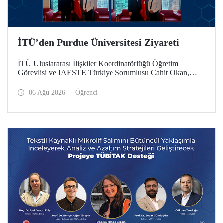
İTÜ’den Purdue Üniversitesi Ziyareti
İTÜ Uluslararası İlişkiler Koordinatörlüğü Öğretim
Görevlisi ve IAESTE Türkiye Sorumlusu Cahit Okan,
akademik ilişkileri ve iş birliğini geliştirmek amacıyla 20-27
Temmuz tarihlerinde ABD’de dünyanın önde gelen
06 Ağu 2026
Öğrenci
araştırma üniversitelerinden Purdue Üniversitesi başta
olmak üzere bir dizi ziyarette bulundu.