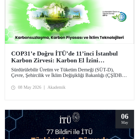
COP31’e Doğru İTÜ’de 11’inci İstanbul
Karbon Zirvesi: Karbon El İzini
Yükseltenler Öne Çıktı
Sürdürülebilir Üretim ve Tüketim Derneği (SÜT-D),
Çevre, Şehircilik ve İklim Değişikliği Bakanlığı (ÇŞİDB)
ve İstanbul Teknik Üniversitesi (İTÜ) ana desteğinde,
11’inci İstanbul Karbon Zirvesi “karbon nötr” olarak
08 May 2026
Akademik
düzenlendi. “Karbonsuzlaşma, Karbon Piyasası ve İklim
Teknolojileri” temalı zirvede karbon el izi yükselten
“karbon kahramanları” ödüllendirildi.
06
May