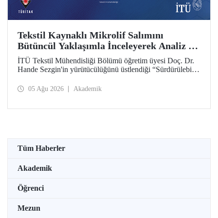
Tekstil Kaynaklı Mikrolif Salımını
Bütüncül Yaklaşımla İnceleyerek Analiz ve
Azaltım Stratejileri Geliştirecek Projeye
İTÜ Tekstil Mühendisliği Bölümü öğretim üyesi Doç. Dr.
TÜBİTAK Desteği
Hande Sezgin'in yürütücülüğünü üstlendiği “Sürdürülebilir
Pamuk ve Polyester Esaslı Tekstil Ürünlerinde Kullanım
Koşullarına Bağlı Mikrolif Salımı: Aşınma, UV Maruziyeti
05 Ağu 2026
Akademik
ve Yıkama Döngülerinin Bütünsel Analizi ve Azaltım
Stratejilerinin Geliştirilmesi” başlıklı proje, TÜBİTAK
2515 – COST Aksiyon Üyeleri Ar-Ge Destek Programı
kapsamında desteklenmeye hak kazandı.
Tüm Haberler
Akademik
Öğrenci
Mezun