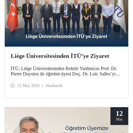
Liège Üniversitesinden İTÜ’ye Ziyaret
İTÜ, Liège Üniversitesinden Rektör Yardımcısı Prof. Dr.
Pierre Duysinx ile öğretim üyesi Doç. Dr. Loïc Salles’yi
ağırladı. Ziyaret, Belçika Kraliçesi Mathilde liderliğindeki
Ekonomik Misyon kapsamında gerçekleşti.
12 May 2026
Akademik
12
May