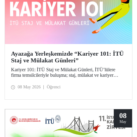
Ayazağa Yerleşkemizde “Kariyer 101: İTÜ
Staj ve Mülakat Günleri”
Kariyer 101: İTÜ Staj ve Mülakat Günleri, İTÜ’lülere
firma temsilcileriyle buluşma; staj, mülakat ve kariyer
fırsatlarını keşfetme imkânı tanıdı.
08 May 2026
Öğrenci
08
May