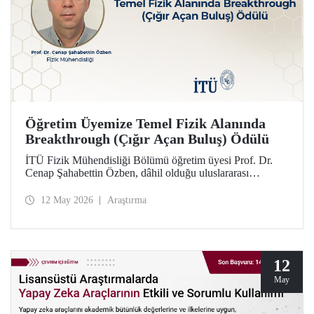
Öğretim Üyemize Temel Fizik Alanında
Breakthrough (Çığır Açan Buluş) Ödülü
İTÜ Fizik Mühendisliği Bölümü öğretim üyesi Prof. Dr.
Cenap Şahabettin Özben, dâhil olduğu uluslararası
araştırmacı ekibiyle, Temel Fizik alanında 2026
Breakthrough (Çığır Açan Buluş) Ödülü’ne layık görüldü.
12 May 2026
Araştırma
Ödülle ilgili olan müon manyetik momentinin hassas
ölçümü konusu, Standart Model’in ötesindeki “yeni fizik”
arayışında güçlü bir araç niteliği taşıyor.
12
May