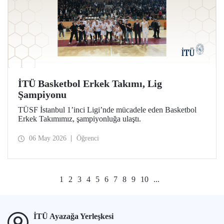
İTÜ Basketbol Erkek Takımı, Lig
Şampiyonu
TÜSF İstanbul 1’inci Ligi’nde mücadele eden Basketbol
Erkek Takımımız, şampiyonluğa ulaştı.
06 May 2026
Öğrenci
1
2
3
4
5
6
7
8
9
10
...
İTÜ Ayazağa Yerleşkesi