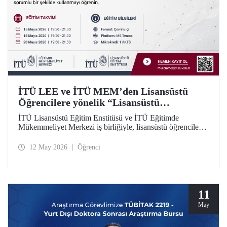
İTÜ LEE ve İTÜ MEM’den Lisansüstü
Öğrencilere yönelik “Lisansüstü
Araştırmalarda Yapay Zekânın Sorumlu
İTÜ Lisansüstü Eğitim Enstitüsü ve İTÜ Eğitimde
Kullanımı” Eğitim Dizisi
Mükemmeliyet Merkezi iş birliğiyle, lisansüstü öğrenciler
için yapay zekâ araçlarının araştırma süreçlerinde etkili ve
sorumlu kullanımına odaklanan 5 modüllü yeni bir eğitim
12 May 2026
Öğrenci
dizisi başlatılıyor. Öğrenme İstasyonu formatında tasarlanan
eğitim dizisinin ilk modülü 15, 18 ve 20 Mayıs 2026
tarihlerinde çevrim içi olarak gerçekleştirilecek; Modül 2–5
ise 2026–2027 Güz döneminde uygulanacak.
11
May