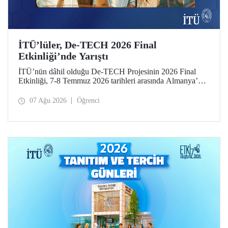
İTÜ’lüler, De-TECH 2026 Final
Etkinliği’nde Yarıştı
İTÜ’nün dâhil olduğu De-TECH Projesinin 2026 Final
Etkinliği, 7-8 Temmuz 2026 tarihleri arasında Almanya’da
Leibniz Üniversitesi Hannover ev sahipliğinde düzenlendi.
İTÜ’lü girişimciler, etkinlikte girişimlerini ve projelerini
07 Ağu 2026
Öğrenci
tanıttılar. İTÜ Gıda Mühendisliği Bölümü öğrencisi Elmas
Elif Altuntaş ve Arş. Gör. İlayda Şanlı tarafından
geliştirilen “PressPot” Projesi, De-TECH İnovasyon
Teknoloji Müsabakası – Gıda ve Tarım Edisyonu’nda “En
Yaratıcı Fikir” kategorisinde birincilik ödülünün sahibi
oldu.