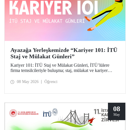
Ayazağa Yerleşkemizde “Kariyer 101: İTÜ
Staj ve Mülakat Günleri”
Kariyer 101: İTÜ Staj ve Mülakat Günleri, İTÜ’lülere
firma temsilcileriyle buluşma; staj, mülakat ve kariyer
fırsatlarını keşfetme imkânı tanıdı.
08 May 2026
Öğrenci
08
May