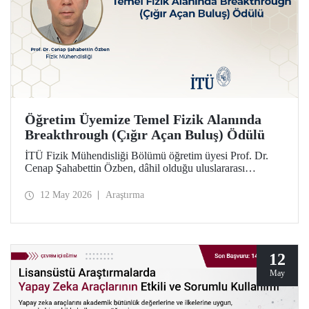
Öğretim Üyemize Temel Fizik Alanında
Breakthrough (Çığır Açan Buluş) Ödülü
İTÜ Fizik Mühendisliği Bölümü öğretim üyesi Prof. Dr.
Cenap Şahabettin Özben, dâhil olduğu uluslararası
araştırmacı ekibiyle, Temel Fizik alanında 2026
Breakthrough (Çığır Açan Buluş) Ödülü’ne layık görüldü.
12 May 2026
Araştırma
Ödülle ilgili olan müon manyetik momentinin hassas
ölçümü konusu, Standart Model’in ötesindeki “yeni fizik”
arayışında güçlü bir araç niteliği taşıyor.
12
May