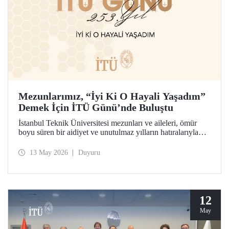
Mezunlarımız, “İyi Ki O Hayali Yaşadım”
Demek İçin İTÜ Günü’nde Buluştu
İstanbul Teknik Üniversitesi mezunları ve aileleri, ömür
boyu süren bir aidiyet ve unutulmaz yılların hatıralarıyla
253’üncü İTÜ Günü’nde buluştu. Mesleklerinde 10 yıldan
70 yıl ve ötesine uzanan kuşaklar, İTÜ’lü olabilme
13 May 2026
Duyuru
hayalinin hikâyesini birlikte hatırladılar.
12
May