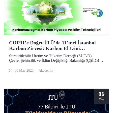
COP31’e Doğru İTÜ’de 11’inci İstanbul
Karbon Zirvesi: Karbon El İzini
Yükseltenler Öne Çıktı
Sürdürülebilir Üretim ve Tüketim Derneği (SÜT-D),
Çevre, Şehircilik ve İklim Değişikliği Bakanlığı (ÇŞİDB)
ve İstanbul Teknik Üniversitesi (İTÜ) ana desteğinde,
11’inci İstanbul Karbon Zirvesi “karbon nötr” olarak
08 May 2026
Akademik
düzenlendi. “Karbonsuzlaşma, Karbon Piyasası ve İklim
Teknolojileri” temalı zirvede karbon el izi yükselten
“karbon kahramanları” ödüllendirildi.
06
May