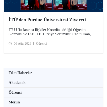
İTÜ’den Purdue Üniversitesi Ziyareti
İTÜ Uluslararası İlişkiler Koordinatörlüğü Öğretim
Görevlisi ve IAESTE Türkiye Sorumlusu Cahit Okan,
akademik ilişkileri ve iş birliğini geliştirmek amacıyla 20-27
Temmuz tarihlerinde ABD’de dünyanın önde gelen
06 Ağu 2026
Öğrenci
araştırma üniversitelerinden Purdue Üniversitesi başta
olmak üzere bir dizi ziyarette bulundu.
Tüm Haberler
Akademik
Öğrenci
Mezun