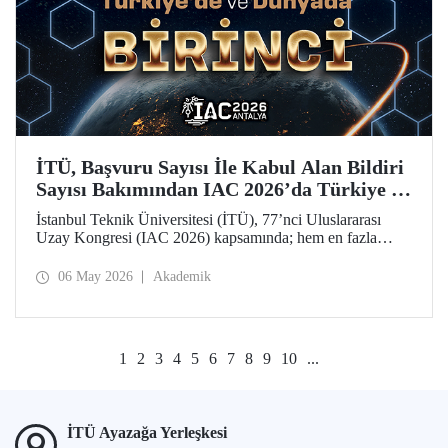
İTÜ, Başvuru Sayısı İle Kabul Alan Bildiri
Sayısı Bakımından IAC 2026’da Türkiye ve
Dünya Birincisi
İstanbul Teknik Üniversitesi (İTÜ), 77’nci Uluslararası
Uzay Kongresi (IAC 2026) kapsamında; hem en fazla
başvuru yapan hem de 77 bildiriyle en fazla kabul alan
üniversite olarak Türkiye’de ve dünyada birinci sırada yer
06 May 2026
Akademik
aldı.
1
2
3
4
5
6
7
8
9
10
...
İTÜ Ayazağa Yerleşkesi