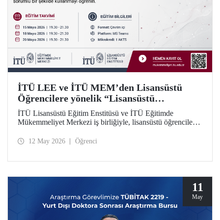
İTÜ LEE ve İTÜ MEM’den Lisansüstü
Öğrencilere yönelik “Lisansüstü
Araştırmalarda Yapay Zekânın Sorumlu
İTÜ Lisansüstü Eğitim Enstitüsü ve İTÜ Eğitimde
Kullanımı” Eğitim Dizisi
Mükemmeliyet Merkezi iş birliğiyle, lisansüstü öğrenciler
için yapay zekâ araçlarının araştırma süreçlerinde etkili ve
sorumlu kullanımına odaklanan 5 modüllü yeni bir eğitim
12 May 2026
Öğrenci
dizisi başlatılıyor. Öğrenme İstasyonu formatında tasarlanan
eğitim dizisinin ilk modülü 15, 18 ve 20 Mayıs 2026
tarihlerinde çevrim içi olarak gerçekleştirilecek; Modül 2–5
ise 2026–2027 Güz döneminde uygulanacak.
11
May