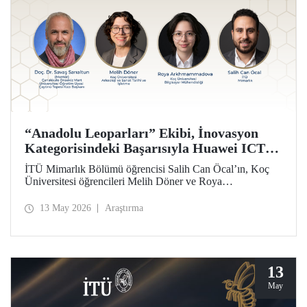
“Anadolu Leoparları” Ekibi, İnovasyon
Kategorisindeki Başarısıyla Huawei ICT
Competition 2026’nın Çin’deki Küresel
İTÜ Mimarlık Bölümü öğrencisi Salih Can Öcal’ın, Koç
Finalinde!
Üniversitesi öğrencileri Melih Döner ve Roya
Arkhmammadova ile oluşturduğu “Anadolu Leoparları”
ekibi, “Çayönü AI-VR Experience” isimli projesiyle
13 May 2026
Araştırma
inovasyon kategorisinde Huawei ICT Competition 2026
Küresel Finalinde yarışmaya hak kazandı.
13
May