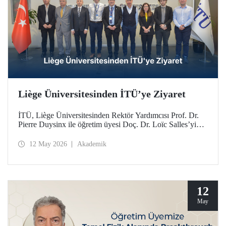
Liège Üniversitesinden İTÜ’ye Ziyaret
İTÜ, Liège Üniversitesinden Rektör Yardımcısı Prof. Dr.
Pierre Duysinx ile öğretim üyesi Doç. Dr. Loïc Salles’yi
ağırladı. Ziyaret, Belçika Kraliçesi Mathilde liderliğindeki
Ekonomik Misyon kapsamında gerçekleşti.
12 May 2026
Akademik
12
May