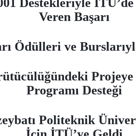
Destekleriyle İTÜ’de B
Veren Başarı
rı Ödülleri ve Burslarıy
ürütücülüğündeki Pro
Programı Desteği
zeybatı Politeknik Ünive
İçin İTÜ’ye Geldi