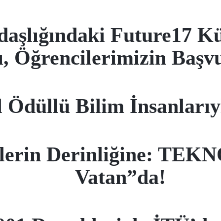
daşlığındaki Future17 Kü
, Öğrencilerimizin Başvu
l Ödüllü Bilim İnsanlarıy
lerin Derinliğine: TEK
Vatan”da!