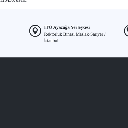
1
2
3
4
5
6
7
8
9
10
...
İTÜ Ayazağa Yerleşkesi
Rektörlük Binası Maslak-Sarıyer /
İstanbul