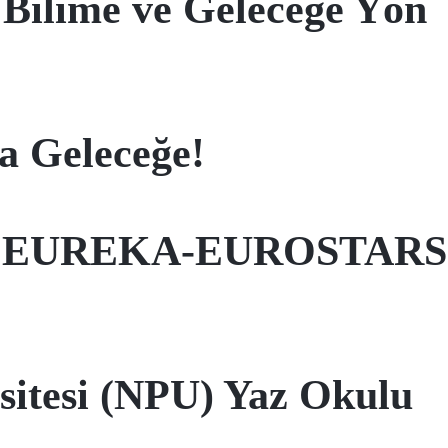
ilime ve Geleceğe Yön
la Geleceğe!
jeye EUREKA-EUROSTARS
rsitesi (NPU) Yaz Okulu