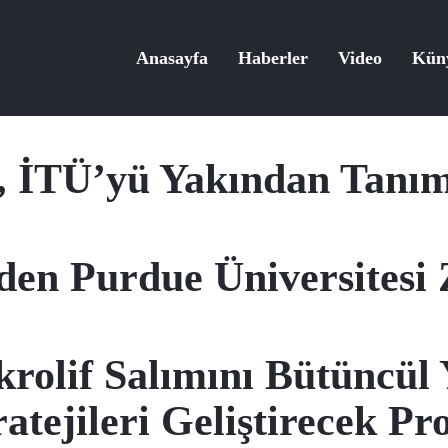
Anasayfa
Haberler
Video
Kün
r, İTÜ’yü Yakından Tanı
en Purdue Üniversitesi 
krolif Salımını Bütüncül 
ratejileri Geliştirecek 