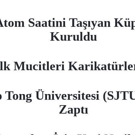
Atom Saatini Taşıyan Küp
Kuruldu
k Mucitleri Karikatürle
o Tong Üniversitesi (SJT
Zaptı