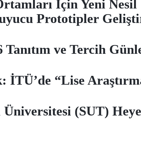
rtamları İçin Yeni Nesil
yucu Prototipler Gelişti
 Tanıtım ve Tercih Günle
k: İTÜ’de “Lise Araştırm
i Üniversitesi (SUT) Hey