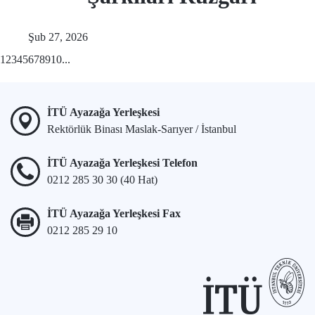
Şub 27, 2026
1
2
3
4
5
6
7
8
9
10
...
İTÜ Ayazağa Yerleşkesi
Rektörlük Binası Maslak-Sarıyer / İstanbul
İTÜ Ayazağa Yerleşkesi Telefon
0212 285 30 30 (40 Hat)
İTÜ Ayazağa Yerleşkesi Fax
0212 285 29 10