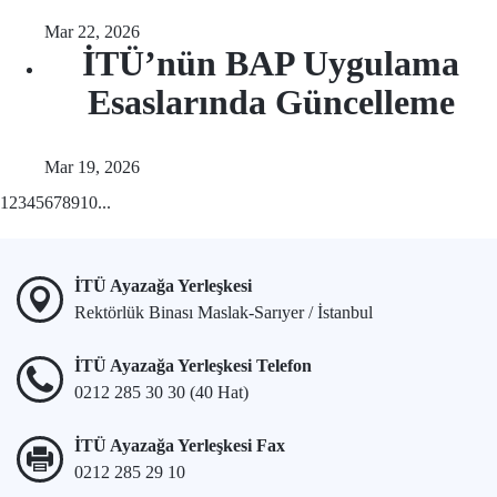
Mar 22, 2026
İTÜ’nün BAP Uygulama
Esaslarında Güncelleme
Mar 19, 2026
1
2
3
4
5
6
7
8
9
10
...
İTÜ Ayazağa Yerleşkesi
Rektörlük Binası Maslak-Sarıyer / İstanbul
İTÜ Ayazağa Yerleşkesi Telefon
0212 285 30 30 (40 Hat)
İTÜ Ayazağa Yerleşkesi Fax
0212 285 29 10