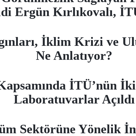
di Ergün Kırlıkovalı, İT
ınları, İklim Krizi ve U
Ne Anlatıyor?
psamında İTÜ’nün İkisin
Laboratuvarlar Açıldı
üm Sektörüne Yönelik İno