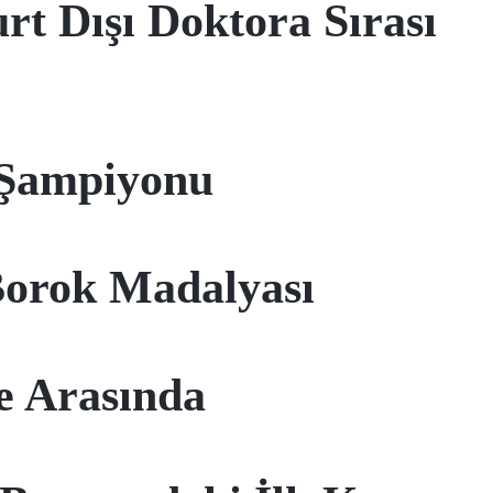
t Dışı Doktora Sırası
 Şampiyonu
orok Madalyası
te Arasında