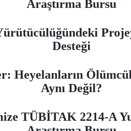
Araştırma Bursu
Yürütücülüğündeki Proj
Desteği
er: Heyelanların Ölümcü
Aynı Değil?
ize TÜBİTAK 2214-A Yur
Araştırma Bursu