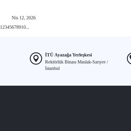
Nis 12, 2026
1
2
3
4
5
6
7
8
9
10
...
İTÜ Ayazağa Yerleşkesi
Rektörlük Binası Maslak-Sarıyer /
İstanbul