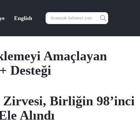
ye
English
eklemeyi Amaçlayan
+ Desteği
rvesi, Birliğin 98’inci
Ele Alındı