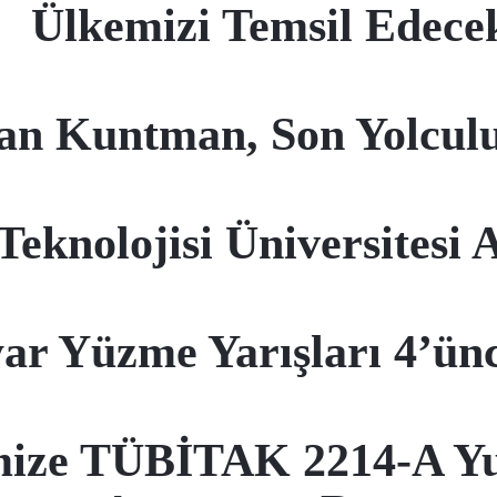
Ülkemizi Temsil Edece
kan Kuntman, Son Yolcul
knolojisi Üniversitesi A
yar Yüzme Yarışları 4’ün
ize TÜBİTAK 2214-A Yur