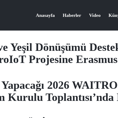
Anasayfa
Haberler
Video
Kün
 ve Yeşil Dönüşümü Dest
oIoT Projesine Erasmus
 Yapacağı 2026 WAITRO Zi
 Kurulu Toplantısı’nda 