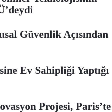
Ü’deydi
lusal Güvenlik Açısından
e Ev Sahipliği Yaptığı
vasyon Projesi, Paris’te