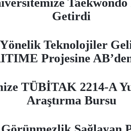
iversitemize Taekwondo 
Getirdi
 Yönelik Teknolojiler Gel
TIME Projesine AB’den
ize TÜBİTAK 2214-A Yur
Araştırma Bursu
 Görünmezlik Sağlayan Po