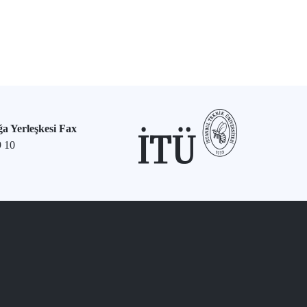
a Yerleşkesi Fax
9 10