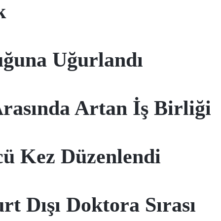
k
uğuna Uğurlandı
rasında Artan İş Birliği
cü Kez Düzenlendi
t Dışı Doktora Sırası