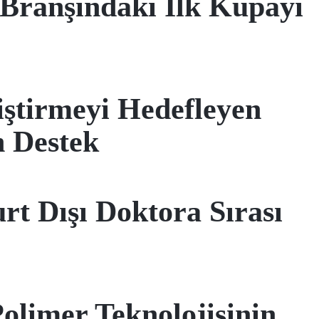
Branşındaki İlk Kupayı
iştirmeyi Hedefleyen
 Destek
t Dışı Doktora Sırası
limer Teknolojisinin