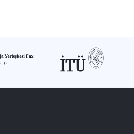
a Yerleşkesi Fax
9 10