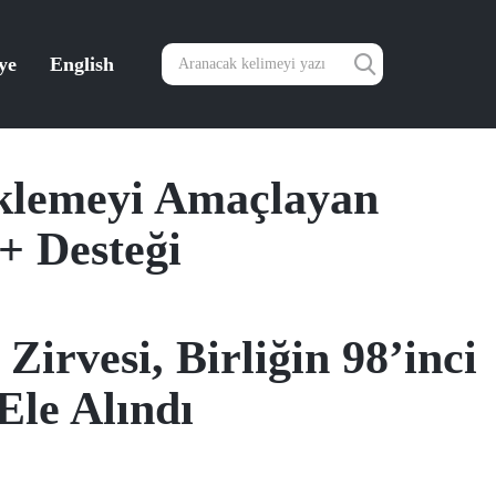
ye
English
eklemeyi Amaçlayan
+ Desteği
rvesi, Birliğin 98’inci
Ele Alındı