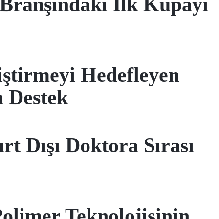
Branşındaki İlk Kupayı
iştirmeyi Hedefleyen
 Destek
t Dışı Doktora Sırası
limer Teknolojisinin