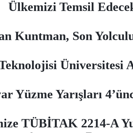
Ülkemizi Temsil Edece
kan Kuntman, Son Yolcul
knolojisi Üniversitesi A
yar Yüzme Yarışları 4’ün
ize TÜBİTAK 2214-A Yur