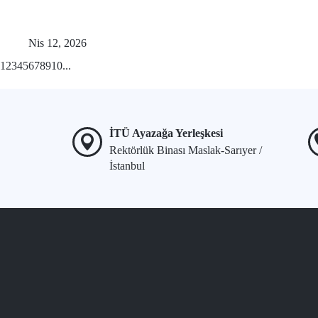
Nis 12, 2026
1
2
3
4
5
6
7
8
9
10
...
İTÜ Ayazağa Yerleşkesi
Rektörlük Binası Maslak-Sarıyer /
İstanbul