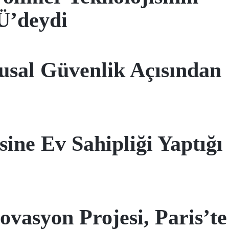
Ü’deydi
lusal Güvenlik Açısından
e Ev Sahipliği Yaptığı
vasyon Projesi, Paris’te