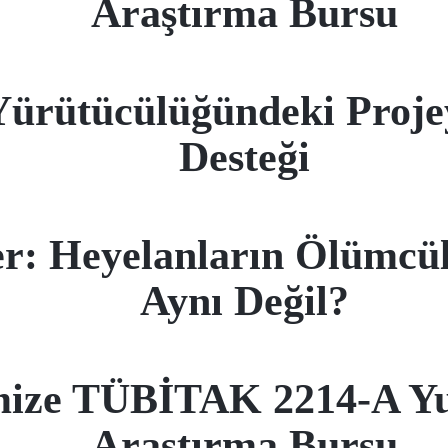
Araştırma Bursu
Yürütücülüğündeki Proj
Desteği
er: Heyelanların Ölümcü
Aynı Değil?
ize TÜBİTAK 2214-A Yur
Araştırma Bursu