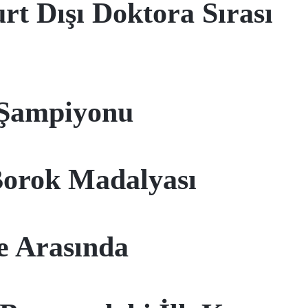
t Dışı Doktora Sırası
 Şampiyonu
orok Madalyası
te Arasında