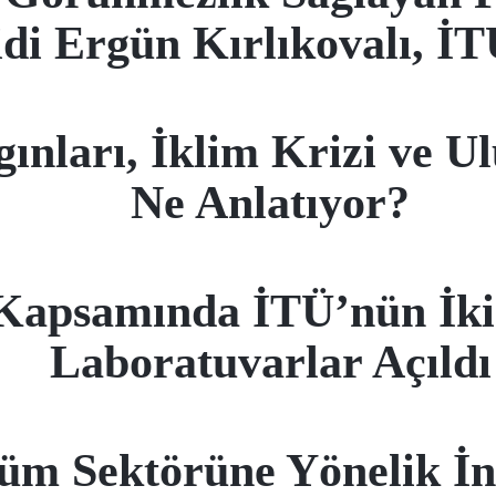
di Ergün Kırlıkovalı, İT
ınları, İklim Krizi ve U
Ne Anlatıyor?
psamında İTÜ’nün İkisin
Laboratuvarlar Açıldı
üm Sektörüne Yönelik İno