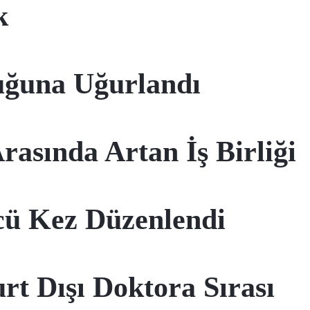
k
uğuna Uğurlandı
rasında Artan İş Birliği
cü Kez Düzenlendi
t Dışı Doktora Sırası