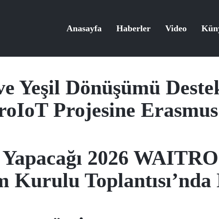
Anasayfa
Haberler
Video
Kün
 ve Yeşil Dönüşümü Dest
oIoT Projesine Erasmus
 Yapacağı 2026 WAITRO Zi
 Kurulu Toplantısı’nda 