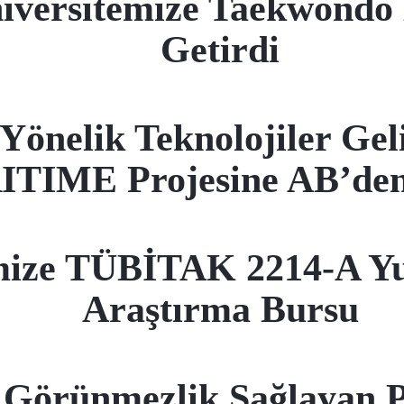
iversitemize Taekwondo 
Getirdi
 Yönelik Teknolojiler Gel
TIME Projesine AB’den
ize TÜBİTAK 2214-A Yur
Araştırma Bursu
 Görünmezlik Sağlayan Po