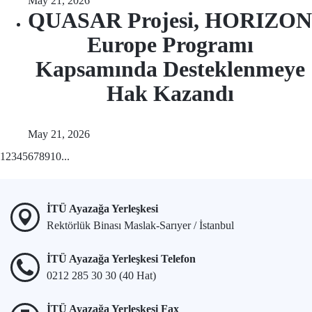
May 21, 2026
QUASAR Projesi, HORIZON
Europe Programı
Kapsamında Desteklenmeye
Hak Kazandı
May 21, 2026
1
2
3
4
5
6
7
8
9
10
...
İTÜ Ayazağa Yerleşkesi
Rektörlük Binası Maslak-Sarıyer / İstanbul
İTÜ Ayazağa Yerleşkesi Telefon
0212 285 30 30 (40 Hat)
İTÜ Ayazağa Yerleşkesi Fax