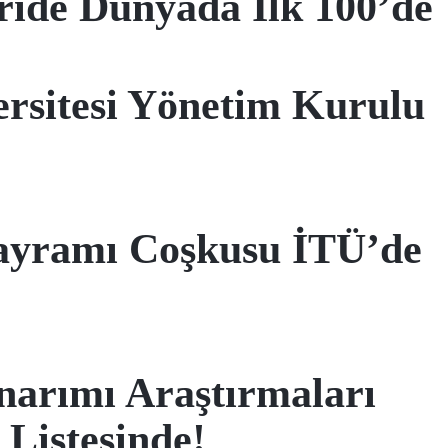
ride Dünyada İlk 100’de
rsitesi Yönetim Kurulu
Bayramı Coşkusu İTÜ’de
arımı Araştırmaları
 Listesinde!