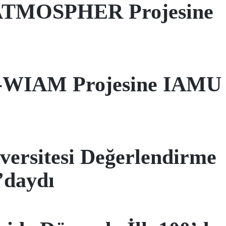
 ATMOSPHER Projesine
 D-WIAM Projesine IAMU
versitesi Değerlendirme
’daydı