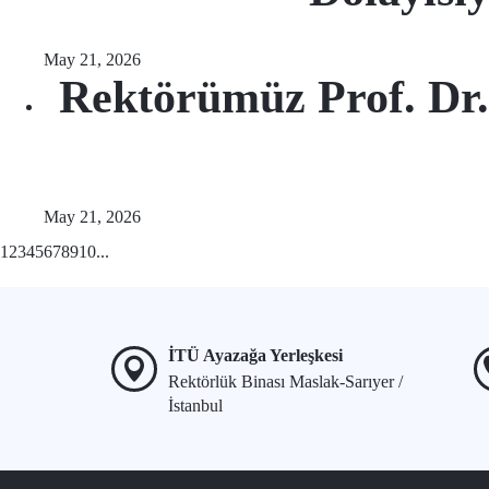
May 21, 2026
Rektörümüz Prof. Dr.
May 21, 2026
1
2
3
4
5
6
7
8
9
10
...
İTÜ Ayazağa Yerleşkesi
Rektörlük Binası Maslak-Sarıyer /
İstanbul