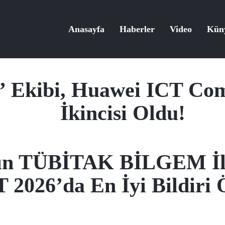
Anasayfa
Haberler
Video
Kün
” Ekibi, Huawei ICT Com
İkincisi Oldu!
nın TÜBİTAK BİLGEM İle
 2026’da En İyi Bildiri