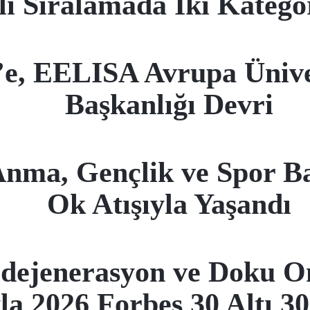
ı Sıralamada İki Katego
’e, EELISA Avrupa Ünive
Başkanlığı Devri
Anma, Gençlik ve Spor 
Ok Atışıyla Yaşandı
ejenerasyon ve Doku On
la 2026 Forbes 30 Altı 30