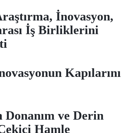
raştırma, İnovasyon,
ası İş Birliklerini
ti
 İnovasyonun Kapılarını
n Donanım ve Derin
 Çekici Hamle