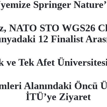
yemize Springer Nature’
iz, NATO STO WGS26 Cha
nyadaki 12 Finalist Aras
lk ve Tek Afet Üniversit
imleri Alanındaki Öncü 
İTÜ’ye Ziyaret