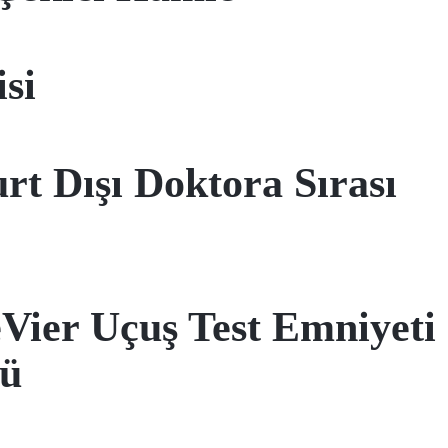
si
t Dışı Doktora Sırası
Vier Uçuş Test Emniyeti
dü