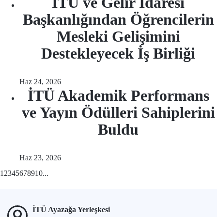
İTÜ ve Gelir İdaresi
Başkanlığından Öğrencilerin
Mesleki Gelişimini
Destekleyecek İş Birliği
Haz 24, 2026
İTÜ Akademik Performans
ve Yayın Ödülleri Sahiplerini
Buldu
Haz 23, 2026
1
2
3
4
5
6
7
8
9
10
...
İTÜ Ayazağa Yerleşkesi