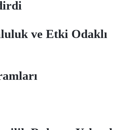
irdi
uluk ve Etki Odaklı
ramları