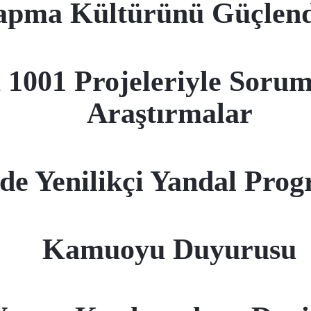
apma Kültürünü Güçlend
001 Projeleriyle Soruml
Araştırmalar
de Yenilikçi Yandal Prog
Kamuoyu Duyurusu