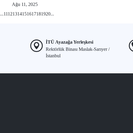
Ağu 11, 2025
...
11
12
13
14
15
16
17
18
19
20
...
İTÜ Ayazağa Yerleşkesi
Rektörlük Binası Maslak-Sarıyer /
İstanbul