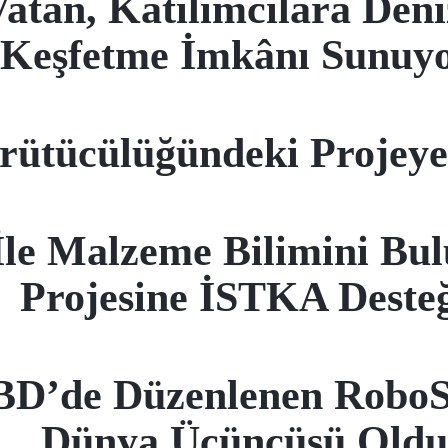
n, Katılımcılara Deni
Keşfetme İmkânı Sunuyo
rütücülüğündeki Projey
e Malzeme Bilimini Bulu
Projesine İSTKA Deste
D’de Düzenlenen RoboS
Dünya Üçüncüsü Oldu