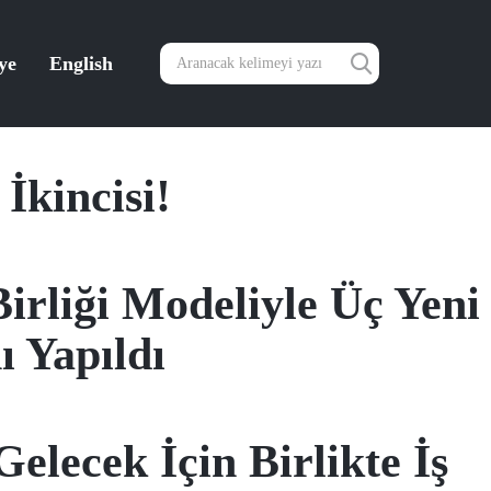
ye
English
İkincisi!
irliği Modeliyle Üç Yeni
 Yapıldı
elecek İçin Birlikte İş