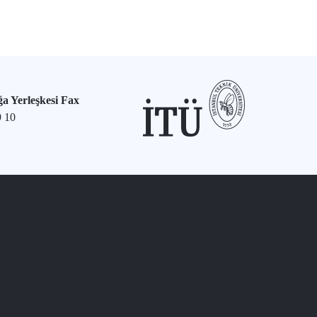
a Yerleşkesi Fax
9 10