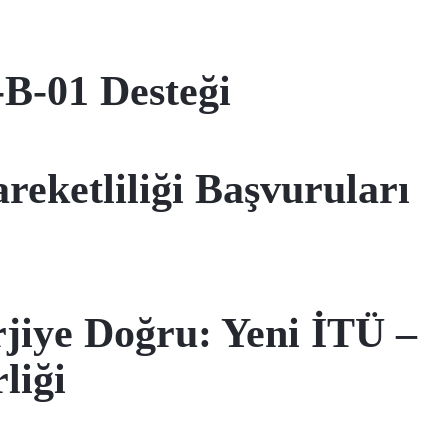
B-01 Desteği
reketliliği Başvuruları
rjiye Doğru: Yeni İTÜ –
liği