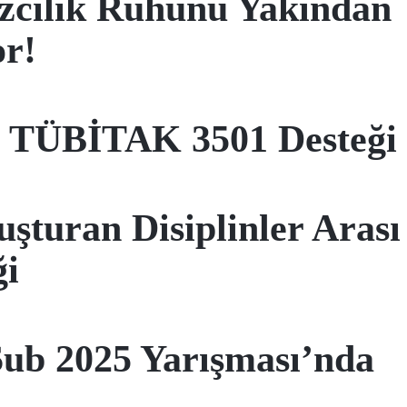
zcilik Ruhunu Yakından
r!
e TÜBİTAK 3501 Desteği
şturan Disiplinler Arası
ği
ub 2025 Yarışması’nda