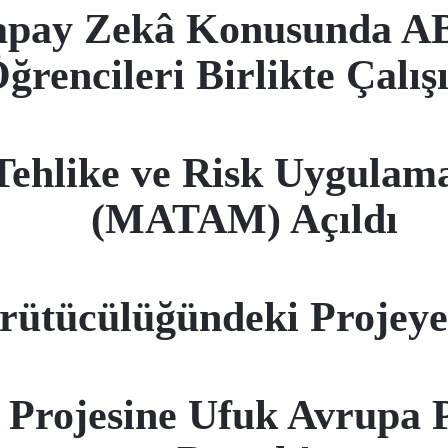
apay Zekâ Konusunda ABD
ğrencileri Birlikte Çalış
ehlike ve Risk Uygulam
(MATAM) Açıldı
rütücülüğündeki Projey
Projesine Ufuk Avrupa