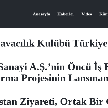
Anasayfa
Haberler
Video
Kün
vacılık Kulübü Türkiye 
Sanayi A.Ş.’nin Öncü İş B
ırma Projesinin Lansmanı
an Ziyareti, Ortak Bir G