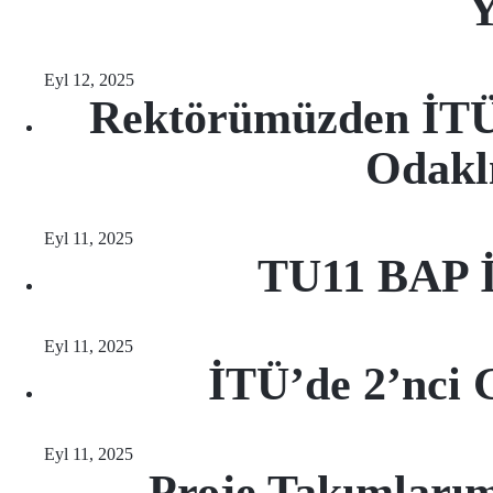
Y
Eyl 12, 2025
Rektörümüzden İTÜ 
Odaklı
Eyl 11, 2025
TU11 BAP İş
Eyl 11, 2025
İTÜ’de 2’nci 
Eyl 11, 2025
Proje Takımlar