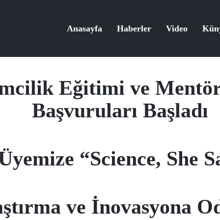
Anasayfa
Haberler
Video
Kün
cilik Eğitimi ve Mentö
Başvuruları Başladı
Üyemize “Science, She S
tırma ve İnovasyona Od