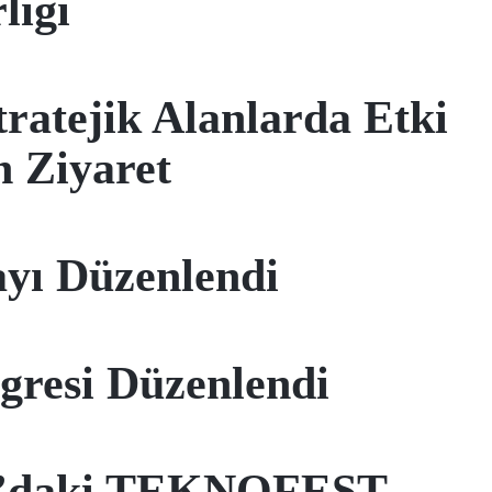
liği
atejik Alanlarda Etki
n Ziyaret
ayı Düzenlendi
gresi Düzenlendi
da’daki TEKNOFEST