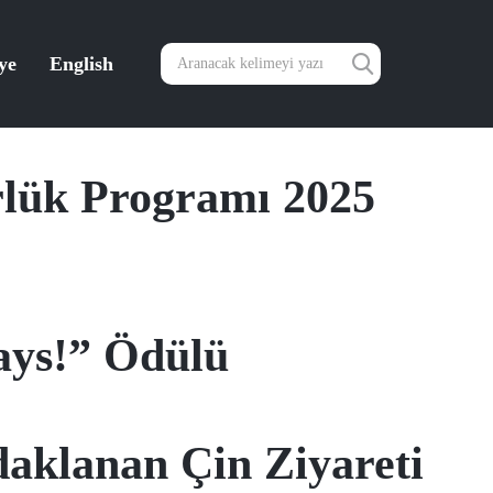
ye
English
rlük Programı 2025
ays!” Ödülü
aklanan Çin Ziyareti