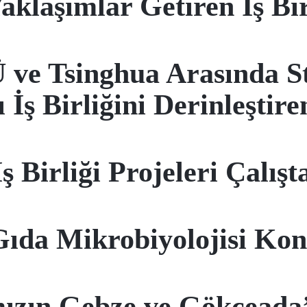
aklaşımlar Getiren İş Bir
ve Tsinghua Arasında Str
 İş Birliğini Derinleştire
 Birliği Projeleri Çalışt
Gıda Mikrobiyolojisi Kon
ımızın Gebze ve Gökçea