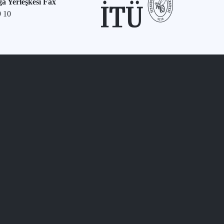
a Yerleşkesi Fax
9 10