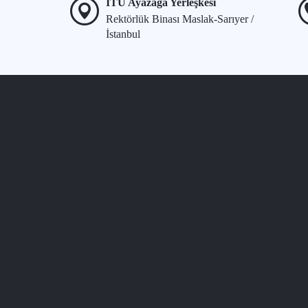
İTÜ Ayazağa Yerleşkesi
Rektörlük Binası Maslak-Sarıyer /
İstanbul