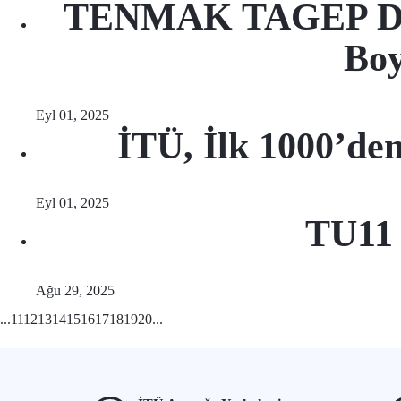
TENMAK TAGEP Dest
Boy
Eyl 01, 2025
İTÜ, İlk 1000’de
Eyl 01, 2025
TU11 
Ağu 29, 2025
...
11
12
13
14
15
16
17
18
19
20
...