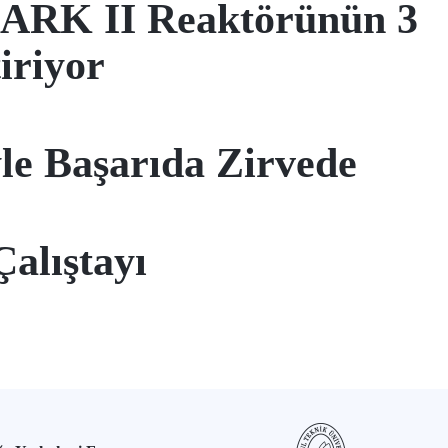
RK II Reaktörünün 3
tiriyor
yle Başarıda Zirvede
Çalıştayı