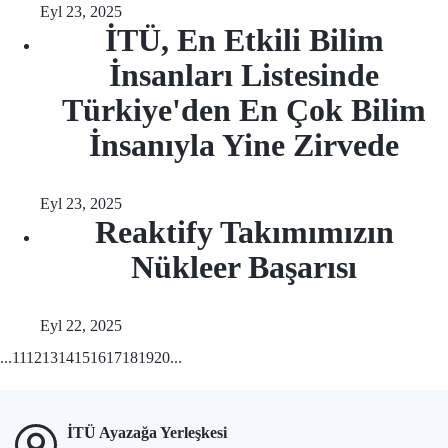
Eyl 23, 2025
İTÜ, En Etkili Bilim
İnsanları Listesinde
Türkiye'den En Çok Bilim
İnsanıyla Yine Zirvede
Eyl 23, 2025
Reaktify Takımımızın
Nükleer Başarısı
Eyl 22, 2025
...
11
12
13
14
15
16
17
18
19
20
...
İTÜ Ayazağa Yerleşkesi