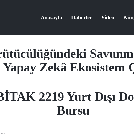
Anasayfa
Haberler
Video
Kün
ütücülüğündeki Savunma
Yapay Zekâ Ekosistem Ç
İTAK 2219 Yurt Dışı Dok
Bursu