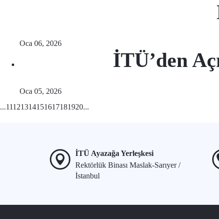
Oca 06, 2026
İTÜ’den Açı
Oca 05, 2026
...
11
12
13
14
15
16
17
18
19
20
...
İTÜ Ayazağa Yerleşkesi
Rektörlük Binası Maslak-Sarıyer /
İstanbul