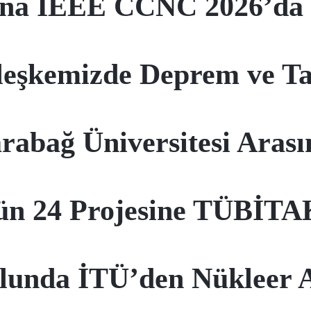
ına IEEE CCNC 2026’da “
rleşkemizde Deprem ve Ta
abağ Üniversitesi Arasın
ün 24 Projesine TÜBİTAK
olunda İTÜ’den Nükleer 