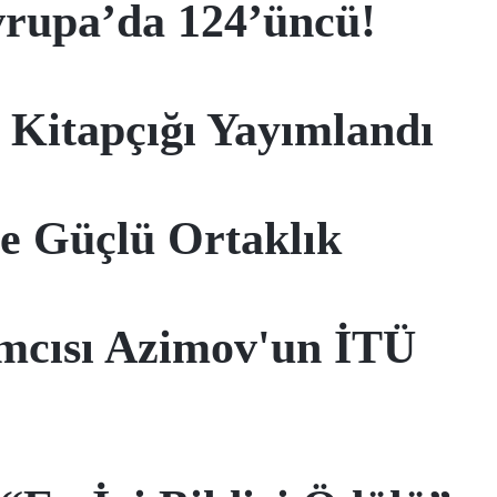
vrupa’da 124’üncü!
a Kitapçığı Yayımlandı
le Güçlü Ortaklık
mcısı Azimov'un İTÜ