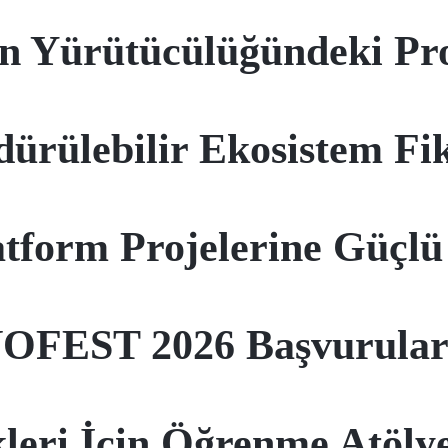
in Yürütücülüğündeki Pr
ürülebilir Ekosistem Fik
tform Projelerine Güçlü
FEST 2026 Başvuruları
kleri İçin Öğrenme Atöly