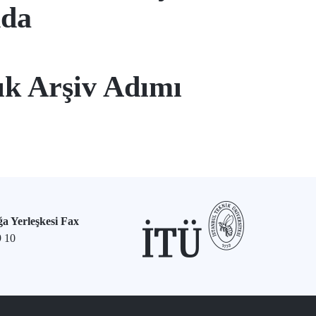
nda
ık Arşiv Adımı
a Yerleşkesi Fax
9 10