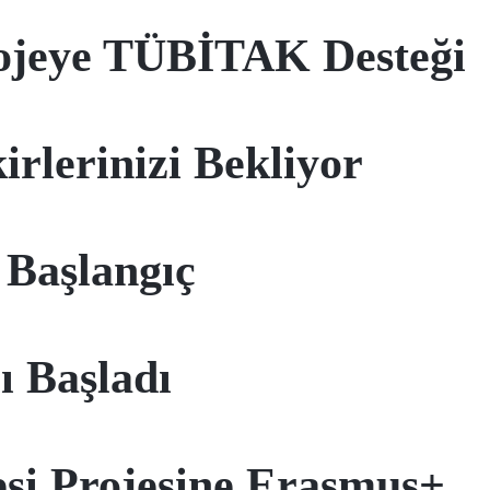
ojeye TÜBİTAK Desteği
irlerinizi Bekliyor
 Başlangıç
 Başladı
esi Projesine Erasmus+