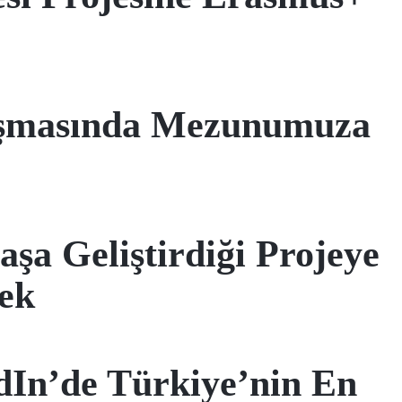
rışmasında Mezunumuza
şa Geliştirdiği Projeye
tek
dIn’de Türkiye’nin En