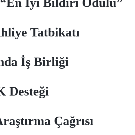
En İyi Bildiri Ödülü”
hliye Tatbikatı
da İş Birliği
 Desteği
Araştırma Çağrısı