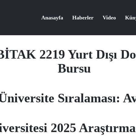
Anasayfa
Haberler
Video
Kün
İTAK 2219 Yurt Dışı Dok
Bursu
niversite Sıralaması: A
iversitesi 2025 Araştırm