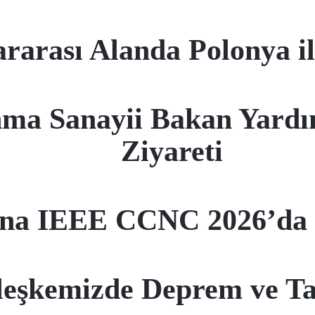
rarası Alanda Polonya i
ma Sanayii Bakan Yardı
Ziyareti
ına IEEE CCNC 2026’da “
rleşkemizde Deprem ve Ta