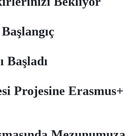
irlerinizi Bekliyor
 Başlangıç
 Başladı
esi Projesine Erasmus+
rışmasında Mezunumuza