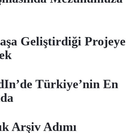
şa Geliştirdiği Projeye
tek
dIn’de Türkiye’nin En
nda
ık Arşiv Adımı