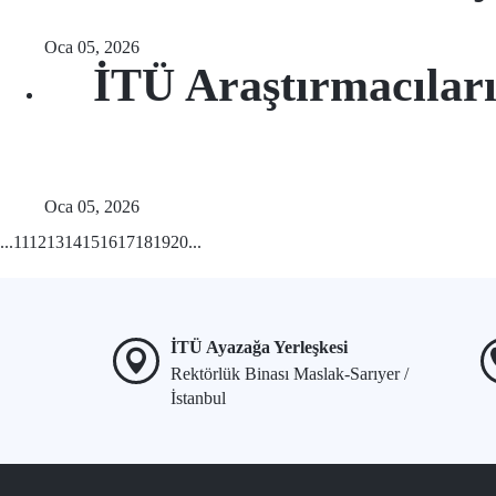
Oca 05, 2026
İTÜ Araştırmacılar
Oca 05, 2026
...
11
12
13
14
15
16
17
18
19
20
...
İTÜ Ayazağa Yerleşkesi
Rektörlük Binası Maslak-Sarıyer /
İstanbul