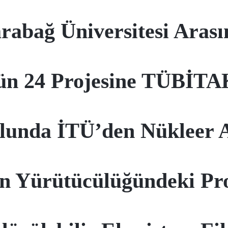
abağ Üniversitesi Arasın
ün 24 Projesine TÜBİTAK
olunda İTÜ’den Nükleer 
in Yürütücülüğündeki Pr