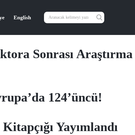
ye
English
tora Sonrası Araştırma
vrupa’da 124’üncü!
a Kitapçığı Yayımlandı