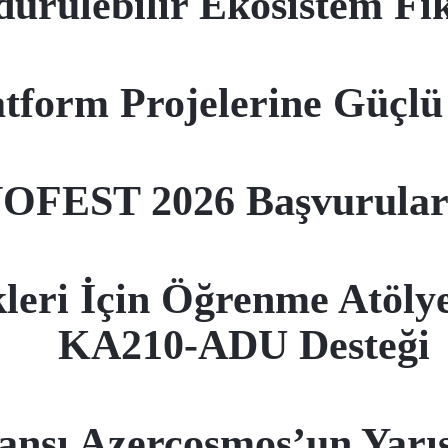
ürülebilir Ekosistem Fik
tform Projelerine Güçlü
FEST 2026 Başvuruları
kleri İçin Öğrenme Atöly
KA210-ADU Desteği
ansı Azercosmos’un Ya