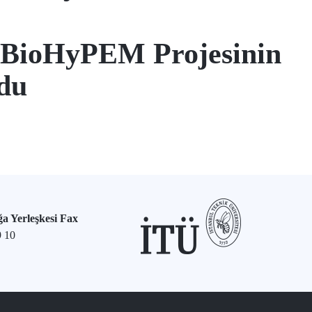
n BioHyPEM Projesinin
rdu
a Yerleşkesi Fax
9 10