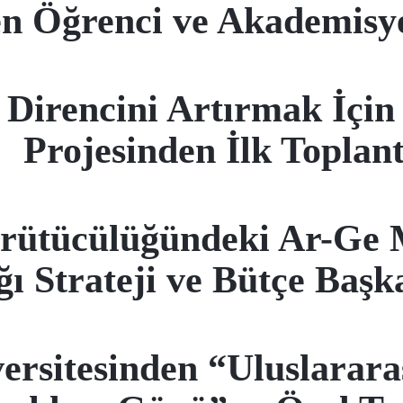
n Öğrenci ve Akademisye
 Direncini Artırmak İçi
Projesinden İlk Toplant
ütücülüğündeki Ar-Ge M
 Strateji ve Bütçe Başka
rsitesinden “Uluslararas