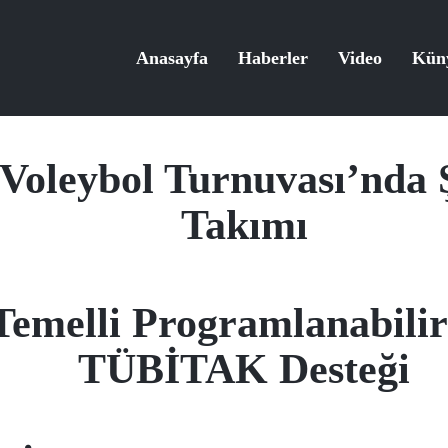
Anasayfa
Haberler
Video
Kün
 Voleybol Turnuvası’nda 
Takımı
 Temelli Programlanabil
TÜBİTAK Desteği