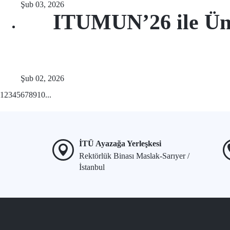
Şub 03, 2026
ITUMUN’26 ile Üni
Şub 02, 2026
1
2
3
4
5
6
7
8
9
10
...
İTÜ Ayazağa Yerleşkesi
Rektörlük Binası Maslak-Sarıyer /
İstanbul