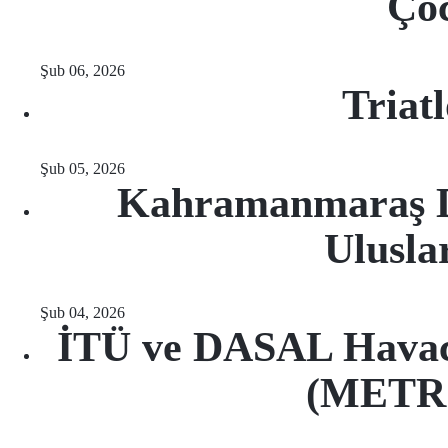
Çoc
Şub 06, 2026
Triat
Şub 05, 2026
Kahramanmaraş D
Ulusla
Şub 04, 2026
İTÜ ve DASAL Havacıl
(METRO