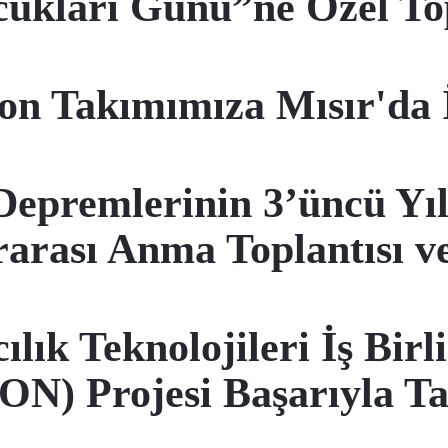
ukları Günü”ne Özel To
lon Takımımıza Mısır'da İ
epremlerinin 3’üncü Yı
rarası Anma Toplantısı ve
ık Teknolojileri İş Birl
N) Projesi Başarıyla T