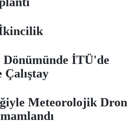
plantı
kincilik
l Dönümünde İTÜ'de
 Çalıştay
iğiyle Meteorolojik Dron
amamlandı