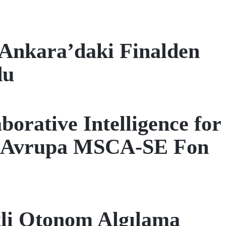
 Ankara’daki Finalden
du
orative Intelligence for
fuk Avrupa MSCA-SE Fon
kli Otonom Algılama