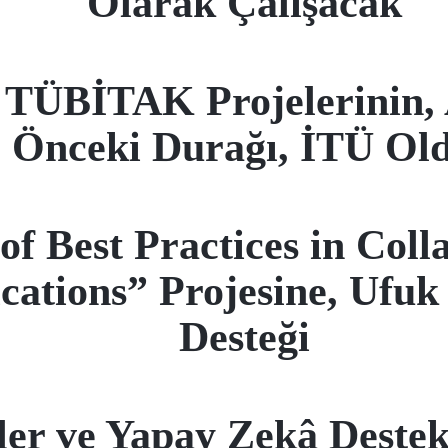
Olarak Çalışacak
n TÜBİTAK Projelerinin,
Önceki Durağı, İTÜ Ol
 Best Practices in Collab
lications” Projesine, U
Desteği
ler ve Yapay Zekâ Deste