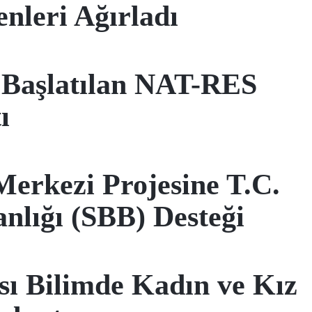
nleri Ağırladı
n Başlatılan NAT-RES
ı
erkezi Projesine T.C.
nlığı (SBB) Desteği
ı Bilimde Kadın ve Kız