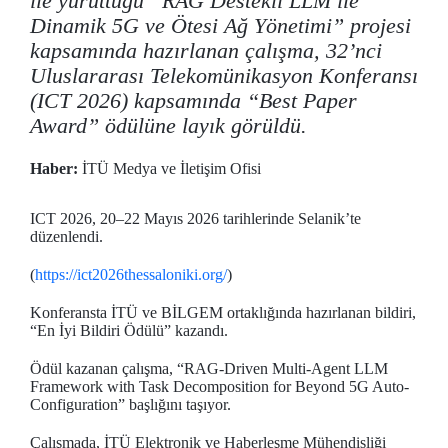
ile yürüttüğü “RAG Destekli LLM ile
Dinamik 5G ve Ötesi Ağ Yönetimi” projesi
kapsamında hazırlanan çalışma, 32’nci
Uluslararası Telekomünikasyon Konferansı
(ICT 2026) kapsamında “Best Paper
Award” ödülüne layık görüldü.
Haber:
İTÜ Medya ve İletişim Ofisi
ICT 2026, 20–22 Mayıs 2026 tarihlerinde Selanik’te
düzenlendi.
(
https://ict2026thessaloniki.org/
)
Konferansta İTÜ ve BİLGEM ortaklığında hazırlanan bildiri,
“En İyi Bildiri Ödülü” kazandı.
Ödül kazanan çalışma, “RAG-Driven Multi-Agent LLM
Framework with Task Decomposition for Beyond 5G Auto-
Configuration” başlığını taşıyor.
Çalışmada, İTÜ Elektronik ve Haberleşme Mühendisliği