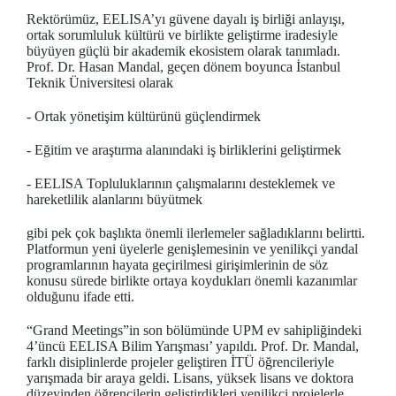
Rektörümüz, EELISA’yı güvene dayalı iş birliği anlayışı,
ortak sorumluluk kültürü ve birlikte geliştirme iradesiyle
büyüyen güçlü bir akademik ekosistem olarak tanımladı.
Prof. Dr. Hasan Mandal, geçen dönem boyunca İstanbul
Teknik Üniversitesi olarak
- Ortak yönetişim kültürünü güçlendirmek
- Eğitim ve araştırma alanındaki iş birliklerini geliştirmek
- EELISA Topluluklarının çalışmalarını desteklemek ve
hareketlilik alanlarını büyütmek
gibi pek çok başlıkta önemli ilerlemeler sağladıklarını belirtti.
Platformun yeni üyelerle genişlemesinin ve yenilikçi yandal
programlarının hayata geçirilmesi girişimlerinin de söz
konusu sürede birlikte ortaya koydukları önemli kazanımlar
olduğunu ifade etti.
“Grand Meetings”in son bölümünde UPM ev sahipliğindeki
4’üncü EELISA Bilim Yarışması’ yapıldı. Prof. Dr. Mandal,
farklı disiplinlerde projeler geliştiren İTÜ öğrencileriyle
yarışmada bir araya geldi. Lisans, yüksek lisans ve doktora
düzeyinden öğrencilerin geliştirdikleri yenilikçi projelerle