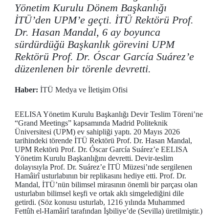
Yönetim Kurulu Dönem Başkanlığı
İTÜ’den UPM’e geçti. İTÜ Rektörü Prof.
Dr. Hasan Mandal, 6 ay boyunca
sürdürdüğü Başkanlık görevini UPM
Rektörü Prof. Dr. Óscar García Suárez’e
düzenlenen bir törenle devretti.
Haber:
İTÜ Medya ve İletişim Ofisi
EELISA Yönetim Kurulu Başkanlığı Devir Teslim Töreni’ne
“Grand Meetings” kapsamında Madrid Politeknik
Üniversitesi (UPM) ev sahipliği yaptı. 20 Mayıs 2026
tarihindeki törende İTÜ Rektörü Prof. Dr. Hasan Mandal,
UPM Rektörü Prof. Dr. Óscar García Suárez’e EELISA
Yönetim Kurulu Başkanlığını devretti. Devir-teslim
dolayısıyla Prof. Dr. Suárez’e İTÜ Müzesi’nde sergilenen
Hamâirî usturlabının bir replikasını hediye etti. Prof. Dr.
Mandal, İTÜ’nün bilimsel mirasının önemli bir parçası olan
usturlabın bilimsel keşfi ve ortak aklı simgelediğini dile
getirdi. (Söz konusu usturlab, 1216 yılında Muhammed
Fettûh el-Hamâirî tarafından İşbiliye’de (Sevilla) üretilmiştir.)