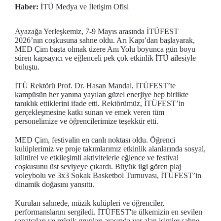
Haber:
İTÜ Medya ve İletişim Ofisi
Ayazağa Yerleşkemiz, 7-9 Mayıs arasında İTÜFEST
2026’nın coşkusuna sahne oldu. Arı Kapı’dan başlayarak,
MED Çim başta olmak üzere Anı Yolu boyunca gün boyu
süren kapsayıcı ve eğlenceli pek çok etkinlik İTÜ ailesiyle
buluştu.
İTÜ Rektörü Prof. Dr. Hasan Mandal, İTÜFEST’te
kampüsün her yanına yayılan güzel enerjiye hep birlikte
tanıklık ettiklerini ifade etti. Rektörümüz, İTÜFEST’in
gerçekleşmesine katkı sunan ve emek veren tüm
personelimize ve öğrencilerimize teşekkür etti.
MED Çim, festivalin en canlı noktası oldu. Öğrenci
kulüplerimiz ve proje takımlarımız etkinlik alanlarında sosyal,
kültürel ve etkileşimli aktivitelerle eğlence ve festival
coşkusunu üst seviyeye çıkardı. Büyük ilgi gören plaj
voleybolu ve 3x3 Sokak Basketbol Turnuvası, İTÜFEST’in
dinamik doğasını yansıttı.
Kurulan sahnede, müzik kulüpleri ve öğrenciler,
performanslarını sergiledi. İTÜFEST'te ülkemizin en sevilen
sanatçıları ve müzik grupları arasında yer alan isimler sahne