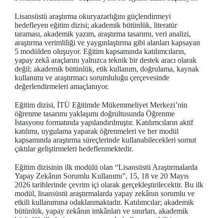
Lisansüstü araştırma okuryazarlığını güçlendirmeyi
hedefleyen eğitim dizisi; akademik bütünlük, literatür
taraması, akademik yazım, araştırma tasarımı, veri analizi,
araştırma verimliliği ve yaygınlaştırma gibi alanları kapsayan
5 modülden oluşuyor. Eğitim kapsamında katılımcıların,
yapay zekâ araçlarını yalnızca teknik bir destek aracı olarak
değil; akademik bütünlük, etik kullanım, doğrulama, kaynak
kullanımı ve araştırmacı sorumluluğu çerçevesinde
değerlendirmeleri amaçlanıyor.
Eğitim dizisi, İTÜ Eğitimde Mükemmeliyet Merkezi’nin
öğrenme tasarımı yaklaşımı doğrultusunda Öğrenme
İstasyonu formatında yapılandırılmıştır. Katılımcıların aktif
katılımı, uygulama yaparak öğrenmeleri ve her modül
kapsamında araştırma süreçlerinde kullanabilecekleri somut
çıktılar geliştirmeleri hedeflenmektedir.
Eğitim dizisinin ilk modülü olan “Lisansüstü Araştırmalarda
Yapay Zekânın Sorumlu Kullanımı”, 15, 18 ve 20 Mayıs
2026 tarihlerinde çevrim içi olarak gerçekleştirilecektir. Bu ilk
modül, lisansüstü araştırmalarda yapay zekânın sorumlu ve
etkili kullanımına odaklanmaktadır. Katılımcılar; akademik
bütünlük, yapay zekânın imkânları ve sınırları, akademik