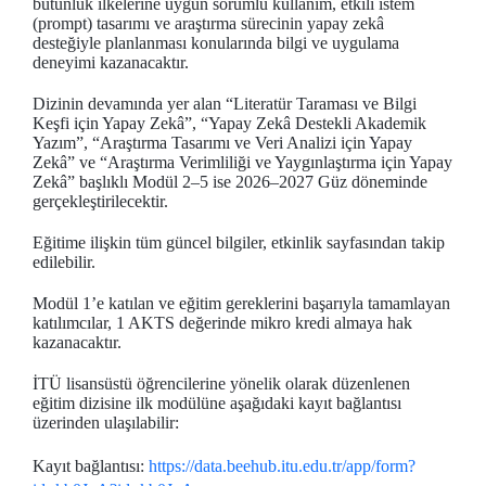
bütünlük ilkelerine uygun sorumlu kullanım, etkili istem
(prompt) tasarımı ve araştırma sürecinin yapay zekâ
desteğiyle planlanması konularında bilgi ve uygulama
deneyimi kazanacaktır.
Dizinin devamında yer alan “Literatür Taraması ve Bilgi
Keşfi için Yapay Zekâ”, “Yapay Zekâ Destekli Akademik
Yazım”, “Araştırma Tasarımı ve Veri Analizi için Yapay
Zekâ” ve “Araştırma Verimliliği ve Yaygınlaştırma için Yapay
Zekâ” başlıklı Modül 2–5 ise 2026–2027 Güz döneminde
gerçekleştirilecektir.
Eğitime ilişkin tüm güncel bilgiler, etkinlik sayfasından takip
edilebilir.
Modül 1’e katılan ve eğitim gereklerini başarıyla tamamlayan
katılımcılar, 1 AKTS değerinde mikro kredi almaya hak
kazanacaktır.
İTÜ lisansüstü öğrencilerine yönelik olarak düzenlenen
eğitim dizisine ilk modülüne aşağıdaki kayıt bağlantısı
üzerinden ulaşılabilir:
Kayıt bağlantısı:
https://data.beehub.itu.edu.tr/app/form?