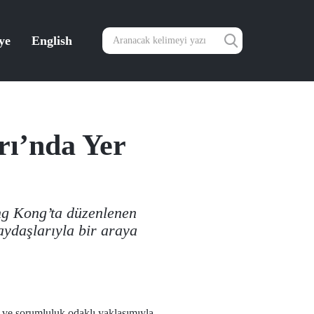
ye
English
ı’nda Yer
ong Kong’ta düzenlenen
ydaşlarıyla bir araya
 ve sorumluluk odaklı yaklaşımıyla