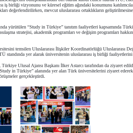
ası iş birliği vizyonunu ve küresel eğitim ağındaki konumunu katılımcıla
nakları değerlendirilirken, mevcut uluslararası ortaklıkların geliştirilmes
da yürütülen “Study in Türkiye” tanıtım faaliyetleri kapsamında Türkiy
asılaşma stratejisi, akademik programları ve değişim programları hakkınd
sitesini temsilen Uluslararası İlişkiler Koordinatörlüğü Uluslararası D
ndında yer alarak üniversitenin uluslararası iş birliği faaliyetlerini t
ürkiye Ulusal Ajansı Başkanı İlker Astarcı tarafından da ziyaret edi
udy in Türkiye” alanında yer alan Türk üniversitelerini ziyaret ederek
görüşmeler gerçekleştirdi.