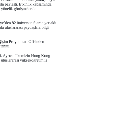
rla paylaştı. Etkinlik kapsamında
ine yönelik görüşmeler de
e’den 82 üniversite fuarda yer aldı.
a uluslararası paydaşlara bilgi
eğişim Programları Ofisinden
anıttı.
ldi. Ayrıca ülkemizin Hong Kong
 uluslararası yükseköğretim iş