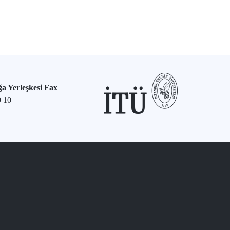
a Yerleşkesi Fax
9 10