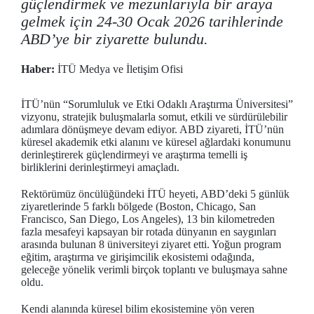
güçlendirmek ve mezunlarıyla bir araya
gelmek için 24-30 Ocak 2026 tarihlerinde
ABD’ye bir ziyarette bulundu.
Haber:
İTÜ Medya ve İletişim Ofisi
İTÜ’nün “Sorumluluk ve Etki Odaklı Araştırma Üniversitesi”
vizyonu, stratejik buluşmalarla somut, etkili ve sürdürülebilir
adımlara dönüşmeye devam ediyor. ABD ziyareti, İTÜ’nün
küresel akademik etki alanını ve küresel ağlardaki konumunu
derinleştirerek güçlendirmeyi ve araştırma temelli iş
birliklerini derinleştirmeyi amaçladı.
Rektörümüz öncülüğündeki İTÜ heyeti, ABD’deki 5 günlük
ziyaretlerinde 5 farklı bölgede (Boston, Chicago, San
Francisco, San Diego, Los Angeles), 13 bin kilometreden
fazla mesafeyi kapsayan bir rotada dünyanın en saygınları
arasında bulunan 8 üniversiteyi ziyaret etti. Yoğun program
eğitim, araştırma ve girişimcilik ekosistemi odağında,
geleceğe yönelik verimli birçok toplantı ve buluşmaya sahne
oldu.
Kendi alanında küresel bilim ekosistemine yön veren