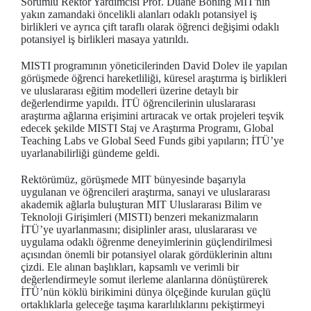
Sorumlu Rektör Yardımcısı Prof. Duane Boning MIT'nin
yakın zamandaki öncelikli alanları odaklı potansiyel iş
birlikleri ve ayrıca çift taraflı olarak öğrenci değişimi odaklı
potansiyel iş birlikleri masaya yatırıldı.
MISTI programının yöneticilerinden David Dolev ile yapılan
görüşmede öğrenci hareketliliği, küresel araştırma iş birlikleri
ve uluslararası eğitim modelleri üzerine detaylı bir
değerlendirme yapıldı. İTÜ öğrencilerinin uluslararası
araştırma ağlarına erişimini artıracak ve ortak projeleri teşvik
edecek şekilde MISTI Staj ve Araştırma Programı, Global
Teaching Labs ve Global Seed Funds gibi yapıların; İTÜ’ye
uyarlanabilirliği gündeme geldi.
Rektörümüz, görüşmede MIT bünyesinde başarıyla
uygulanan ve öğrencileri araştırma, sanayi ve uluslararası
akademik ağlarla buluşturan MIT Uluslararası Bilim ve
Teknoloji Girişimleri (MISTI) benzeri mekanizmaların
İTÜ’ye uyarlanmasını; disiplinler arası, uluslararası ve
uygulama odaklı öğrenme deneyimlerinin güçlendirilmesi
açısından önemli bir potansiyel olarak gördüklerinin altını
çizdi. Ele alınan başlıkları, kapsamlı ve verimli bir
değerlendirmeyle somut ilerleme alanlarına dönüştürerek
İTÜ’nün köklü birikimini dünya ölçeğinde kurulan güçlü
ortaklıklarla geleceğe taşıma kararlılıklarını pekiştirmeyi