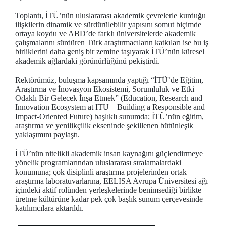
Toplantı, İTÜ’nün uluslararası akademik çevrelerle kurduğu
ilişkilerin dinamik ve sürdürülebilir yapısını somut biçimde
ortaya koydu ve ABD’de farklı üniversitelerde akademik
çalışmalarını sürdüren Türk araştırmacıların katkıları ise bu iş
birliklerini daha geniş bir zemine taşıyarak İTÜ’nün küresel
akademik ağlardaki görünürlüğünü pekiştirdi.
Rektörümüz, buluşma kapsamında yaptığı “İTÜ’de Eğitim,
Araştırma ve İnovasyon Ekosistemi, Sorumluluk ve Etki
Odaklı Bir Gelecek İnşa Etmek” (Education, Research and
Innovation Ecosystem at ITU – Building a Responsible and
Impact-Oriented Future) başlıklı sunumda; İTÜ’nün eğitim,
araştırma ve yenilikçilik ekseninde şekillenen bütünleşik
yaklaşımını paylaştı.
İTÜ’nün nitelikli akademik insan kaynağını güçlendirmeye
yönelik programlarından uluslararası sıralamalardaki
konumuna; çok disiplinli araştırma projelerinden ortak
araştırma laboratuvarlarına, EELISA Avrupa Üniversitesi ağı
içindeki aktif rolünden yerleşkelerinde benimsediği birlikte
üretme kültürüne kadar pek çok başlık sunum çerçevesinde
katılımcılara aktarıldı.