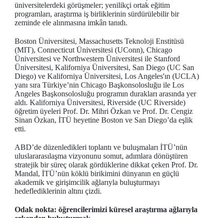
üniversitelerdeki görüşmeler; yenilikçi ortak eğitim
programları, araştırma iş birliklerinin sürdürülebilir bir
zeminde ele alınmasına imkân tanıdı.
Boston Üniversitesi, Massachusetts Teknoloji Enstitüsü
(MIT), Connecticut Üniversitesi (UConn), Chicago
Üniversitesi ve Northwestern Üniversitesi ile Stanford
Üniversitesi, Kaliforniya Üniversitesi, San Diego (UC San
Diego) ve Kaliforniya Üniversitesi, Los Angeles'ın (UCLA)
yanı sıra Türkiye’nin Chicago Başkonsolosluğu ile Los
Angeles Başkonsolosluğu programın durakları arasında yer
aldı. Kaliforniya Üniversitesi, Riverside (UC Riverside)
öğretim üyeleri Prof. Dr. Mihri Özkan ve Prof. Dr. Cengiz
Sinan Özkan, İTÜ heyetine Boston ve San Diego’da eşlik
etti.
ABD’de düzenledikleri toplantı ve buluşmaları İTÜ’nün
uluslararasılaşma vizyonunu somut, adımlara dönüştüren
stratejik bir süreç olarak gördüklerine dikkat çeken Prof. Dr.
Mandal, İTÜ’nün köklü birikimini dünyanın en güçlü
akademik ve girişimcilik ağlarıyla buluşturmayı
hedeflediklerinin altını çizdi.
Odak nokta: öğrencilerimizi küresel araştırma ağlarıyla