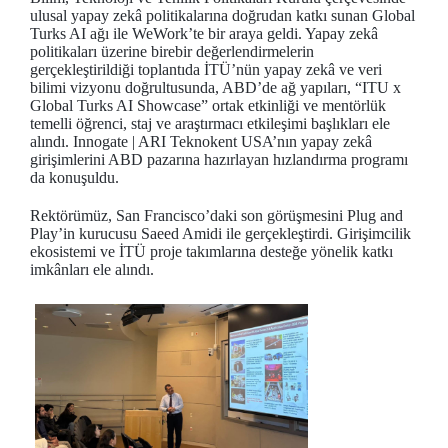
ulusal yapay zekâ politikalarına doğrudan katkı sunan Global
Turks AI ağı ile WeWork’te bir araya geldi. Yapay zekâ
politikaları üzerine birebir değerlendirmelerin
gerçekleştirildiği toplantıda İTÜ’nün yapay zekâ ve veri
bilimi vizyonu doğrultusunda, ABD’de ağ yapıları, “ITU x
Global Turks AI Showcase” ortak etkinliği ve mentörlük
temelli öğrenci, staj ve araştırmacı etkileşimi başlıkları ele
alındı. Innogate | ARI Teknokent USA’nın yapay zekâ
girişimlerini ABD pazarına hazırlayan hızlandırma programı
da konuşuldu.
Rektörümüz, San Francisco’daki son görüşmesini Plug and
Play’in kurucusu Saeed Amidi ile gerçekleştirdi. Girişimcilik
ekosistemi ve İTÜ proje takımlarına desteğe yönelik katkı
imkânları ele alındı.