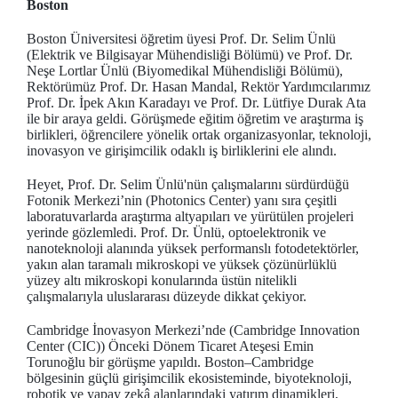
Boston
Boston Üniversitesi öğretim üyesi Prof. Dr. Selim Ünlü
(Elektrik ve Bilgisayar Mühendisliği Bölümü) ve Prof. Dr.
Neşe Lortlar Ünlü (Biyomedikal Mühendisliği Bölümü),
Rektörümüz Prof. Dr. Hasan Mandal, Rektör Yardımcılarımız
Prof. Dr. İpek Akın Karadayı ve Prof. Dr. Lütfiye Durak Ata
ile bir araya geldi. Görüşmede eğitim öğretim ve araştırma iş
birlikleri, öğrencilere yönelik ortak organizasyonlar, teknoloji,
inovasyon ve girişimcilik odaklı iş birliklerini ele alındı.
Heyet, Prof. Dr. Selim Ünlü'nün çalışmalarını sürdürdüğü
Fotonik Merkezi’nin (Photonics Center) yanı sıra çeşitli
laboratuvarlarda araştırma altyapıları ve yürütülen projeleri
yerinde gözlemledi. Prof. Dr. Ünlü, optoelektronik ve
nanoteknoloji alanında yüksek performanslı fotodetektörler,
yakın alan taramalı mikroskopi ve yüksek çözünürlüklü
yüzey altı mikroskopi konularında üstün nitelikli
çalışmalarıyla uluslararası düzeyde dikkat çekiyor.
Cambridge İnovasyon Merkezi’nde (Cambridge Innovation
Center (CIC)) Önceki Dönem Ticaret Ateşesi Emin
Torunoğlu bir görüşme yapıldı. Boston–Cambridge
bölgesinin güçlü girişimcilik ekosisteminde, biyoteknoloji,
robotik ve yapay zekâ alanlarındaki yatırım dinamikleri,