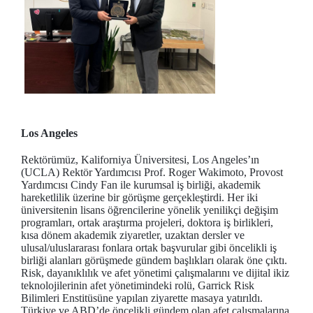
Los Angeles
Rektörümüz, Kaliforniya Üniversitesi, Los Angeles’ın
(UCLA) Rektör Yardımcısı Prof. Roger Wakimoto, Provost
Yardımcısı Cindy Fan ile kurumsal iş birliği, akademik
hareketlilik üzerine bir görüşme gerçekleştirdi. Her iki
üniversitenin lisans öğrencilerine yönelik yenilikçi değişim
programları, ortak araştırma projeleri, doktora iş birlikleri,
kısa dönem akademik ziyaretler, uzaktan dersler ve
ulusal/uluslararası fonlara ortak başvurular gibi öncelikli iş
birliği alanları görüşmede gündem başlıkları olarak öne çıktı.
Risk, dayanıklılık ve afet yönetimi çalışmalarını ve dijital ikiz
teknolojilerinin afet yönetimindeki rolü, Garrick Risk
Bilimleri Enstitüsüne yapılan ziyarette masaya yatırıldı.
Türkiye ve ABD’de öncelikli gündem olan afet çalışmalarına