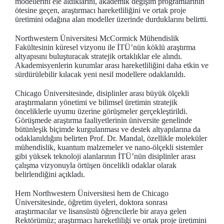
modellerini ele aldıklarını, akademik değişim programlarının
ötesine geçen, araştırmacı hareketliliğini ve ortak proje
üretimini odağına alan modeller üzerinde durduklarını belirtti.
Northwestern Üniversitesi McCormick Mühendislik
Fakültesinin küresel vizyonu ile İTÜ’nün köklü araştırma
altyapısını buluşturacak stratejik ortaklıklar ele alındı.
Akademisyenlerin kurumlar arası hareketliliğini daha etkin ve
sürdürülebilir kılacak yeni nesil modellere odaklanıldı.
Chicago Üniversitesinde, disiplinler arası büyük ölçekli
araştırmaların yönetimi ve bilimsel üretimin stratejik
önceliklerle uyumu üzerine görüşmeler gerçekleştirildi.
Görüşmede araştırma faaliyetlerinin üniversite genelinde
bütünleşik biçimde kurgulanması ve destek altyapılarına da
odaklanıldığını belirten Prof. Dr. Mandal, özellikle moleküler
mühendislik, kuantum malzemeler ve nano-ölçekli sistemler
gibi yüksek teknoloji alanlarının İTÜ’nün disiplinler arası
çalışma vizyonuyla örtüşen öncelikli odaklar olarak
belirlendiğini açıkladı.
Hem Northwestern Üniversitesi hem de Chicago
Üniversitesinde, öğretim üyeleri, doktora sonrası
araştırmacılar ve lisansüstü öğrencilerle bir araya gelen
Rektörümüz; araştırmacı hareketliliği ve ortak proje üretimini