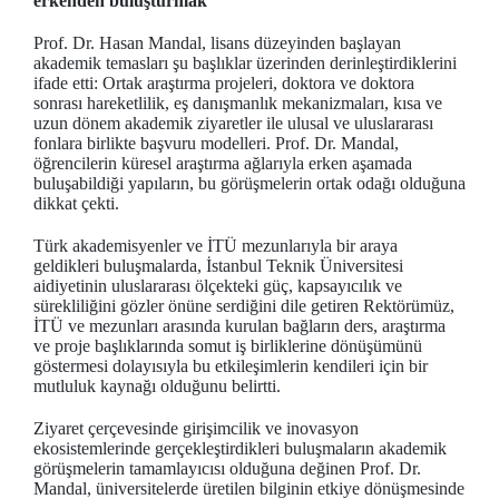
erkenden buluşturmak
Prof. Dr. Hasan Mandal, lisans düzeyinden başlayan
akademik temasları şu başlıklar üzerinden derinleştirdiklerini
ifade etti: Ortak araştırma projeleri, doktora ve doktora
sonrası hareketlilik, eş danışmanlık mekanizmaları, kısa ve
uzun dönem akademik ziyaretler ile ulusal ve uluslararası
fonlara birlikte başvuru modelleri. Prof. Dr. Mandal,
öğrencilerin küresel araştırma ağlarıyla erken aşamada
buluşabildiği yapıların, bu görüşmelerin ortak odağı olduğuna
dikkat çekti.
Türk akademisyenler ve İTÜ mezunlarıyla bir araya
geldikleri buluşmalarda, İstanbul Teknik Üniversitesi
aidiyetinin uluslararası ölçekteki güç, kapsayıcılık ve
sürekliliğini gözler önüne serdiğini dile getiren Rektörümüz,
İTÜ ve mezunları arasında kurulan bağların ders, araştırma
ve proje başlıklarında somut iş birliklerine dönüşümünü
göstermesi dolayısıyla bu etkileşimlerin kendileri için bir
mutluluk kaynağı olduğunu belirtti.
Ziyaret çerçevesinde girişimcilik ve inovasyon
ekosistemlerinde gerçekleştirdikleri buluşmaların akademik
görüşmelerin tamamlayıcısı olduğuna değinen Prof. Dr.
Mandal, üniversitelerde üretilen bilginin etkiye dönüşmesinde