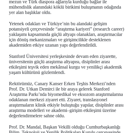
mezun ve Türk diaspora ağlarıyla kurduğu bağlar ile
mühendislik alanındaki köklü birikimi buluşmanın odağında
yer alan başlıklar oldu.
Yetenek odakları ve Türkiye’nin bu alandaki gelişim
potansiyeli çerçevesinde “araştırma kariyeri” (research career)
yaklaşımı kapsamında güçlü altyapı olanakları, araştırmacılar
için dönüş mekanizmaları ve girişimcilikle desteklenen
akademiden etkiye uzanan yapı değerlendirildi.
Stanford Üniversitesi yerleşkesinde devam eden ziyarette,
üniversitenin güçlü araştırma altyapısı, disiplinler arası
etkileşimi teşvik eden mekânsal kurgu ve yenilikçi akademik
yaşam kültürünü gözlemlendi.
Rektörümüz, Canary Kanser Erken Teşhis Merkezi’nden
Prof. Dr. Utkan Demirci ile bir araya gelerek Stanford
Araştırma Parkı’nda biyomedikal ve eksozom araştırmalarına
odaklanan merkezi ziyaret etti. Ziyaret, translasyonel
araştırmaların klinik etkiyle buluştuğu yapılar, disiplinler arası
araştırma modelleri ve akademi–girişim etkileşimi üzerine
değerlendirmelere sahne oldu.
Prof. Dr. Mandal, Başkan Vekilli olduğu Cumhurbaşkanlığı
Bilim, Teknoloji ve Yenilik Politikaları Kurulu çerçevesinde