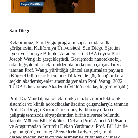
San Diego
Rektörümüz, San Diego programı kapsamındaki ilk
görüşmesini Kaliforniya Üniversitesi, San Diego öğretim
üyesi ve Türkiye Bilimler Akademisi (TÜBA) üyesi Prof.
Joseph Wang ile gerçekleştirdi. Görüşmede nanoteknoloji
odaklı giyilebilir elektronikler alanında öncü çalışmalarıyla
tanınan Prof. Wang, yürüttüğü güncel araştırmaları paylaştı.
(Küresel bilim ekosisteminde Türkiye ile güçlü bağlar kuran
seçkin akademisyenler arasında yer alan Prof. Wang, 2022
TÜBA Uluslararası Akademi Ödülü’ne de layık görülmüştü.)
Prof. Dr. Mandal, nanoelektronik cihazlar, nöroelektronik
sistemler ve klinik nörocihazlar üzerine çalışmalarıyla tanınan
Prof. Dr. Duygu Kuzum’un Güney Kaliforniya’daki en
gelişmiş temizoda altyapılarından birine ziyarete bulundu.
Jacobs Mühendislik Fakültesi Dekanı Prof. Albert Al Pisano
ve Araştırmadan Sorumlu Dekan Yardımcısı Prof. Bill Lin ile
yapılan görüşmelerde; öğrencilerin kariyer gelişimini
destekleyecek yenilikçi yaklaşımlar ile bütünleşik yüksek