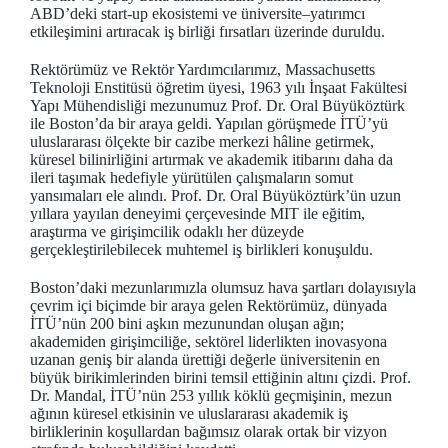
ABD’deki start-up ekosistemi ve üniversite–yatırımcı
etkileşimini artıracak iş birliği fırsatları üzerinde duruldu.
Rektörümüz ve Rektör Yardımcılarımız, Massachusetts
Teknoloji Enstitüsü öğretim üyesi, 1963 yılı İnşaat Fakültesi
Yapı Mühendisliği mezunumuz Prof. Dr. Oral Büyüköztürk
ile Boston’da bir araya geldi. Yapılan görüşmede İTÜ’yü
uluslararası ölçekte bir cazibe merkezi hâline getirmek,
küresel bilinirliğini artırmak ve akademik itibarını daha da
ileri taşımak hedefiyle yürütülen çalışmaların somut
yansımaları ele alındı. Prof. Dr. Oral Büyüköztürk’ün uzun
yıllara yayılan deneyimi çerçevesinde MIT ile eğitim,
araştırma ve girişimcilik odaklı her düzeyde
gerçekleştirilebilecek muhtemel iş birlikleri konuşuldu.
Boston’daki mezunlarımızla olumsuz hava şartları dolayısıyla
çevrim içi biçimde bir araya gelen Rektörümüz, dünyada
İTÜ’nün 200 bini aşkın mezunundan oluşan ağın;
akademiden girişimciliğe, sektörel liderlikten inovasyona
uzanan geniş bir alanda ürettiği değerle üniversitenin en
büyük birikimlerinden birini temsil ettiğinin altını çizdi. Prof.
Dr. Mandal, İTÜ’nün 253 yıllık köklü geçmişinin, mezun
ağının küresel etkisinin ve uluslararası akademik iş
birliklerinin koşullardan bağımsız olarak ortak bir vizyon