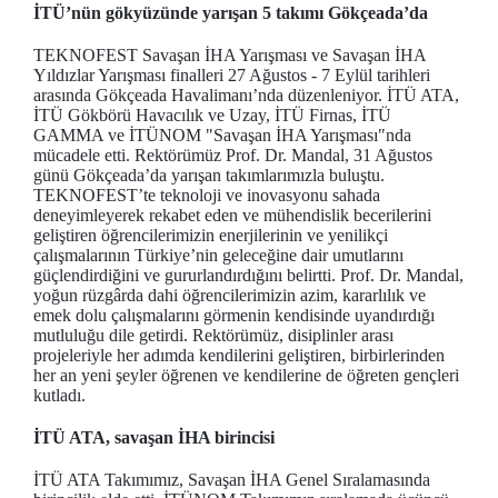
İTÜ’nün gökyüzünde yarışan 5 takımı Gökçeada’da
TEKNOFEST Savaşan İHA Yarışması ve Savaşan İHA
Yıldızlar Yarışması finalleri 27 Ağustos - 7 Eylül tarihleri
arasında Gökçeada Havalimanı’nda düzenleniyor. İTÜ ATA,
İTÜ Gökbörü Havacılık ve Uzay, İTÜ Firnas, İTÜ
GAMMA ve İTÜNOM "Savaşan İHA Yarışması"nda
mücadele etti. Rektörümüz Prof. Dr. Mandal, 31 Ağustos
günü Gökçeada’da yarışan takımlarımızla buluştu.
TEKNOFEST’te teknoloji ve inovasyonu sahada
deneyimleyerek rekabet eden ve mühendislik becerilerini
geliştiren öğrencilerimizin enerjilerinin ve yenilikçi
çalışmalarının Türkiye’nin geleceğine dair umutlarını
güçlendirdiğini ve gururlandırdığını belirtti. Prof. Dr. Mandal,
yoğun rüzgârda dahi öğrencilerimizin azim, kararlılık ve
emek dolu çalışmalarını görmenin kendisinde uyandırdığı
mutluluğu dile getirdi. Rektörümüz, disiplinler arası
projeleriyle her adımda kendilerini geliştiren, birbirlerinden
her an yeni şeyler öğrenen ve kendilerine de öğreten gençleri
kutladı.
İTÜ ATA, savaşan İHA birincisi
İTÜ ATA Takımımız, Savaşan İHA Genel Sıralamasında