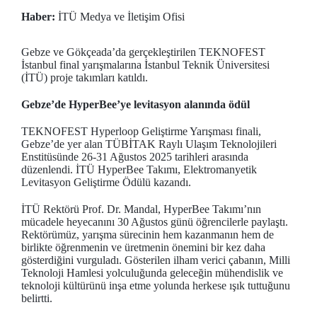
Haber:
İTÜ Medya ve İletişim Ofisi
Gebze ve Gökçeada’da gerçekleştirilen TEKNOFEST
İstanbul final yarışmalarına İstanbul Teknik Üniversitesi
(İTÜ) proje takımları katıldı.
Gebze’de HyperBee’ye levitasyon alanında ödül
TEKNOFEST Hyperloop Geliştirme Yarışması finali,
Gebze’de yer alan TÜBİTAK Raylı Ulaşım Teknolojileri
Enstitüsünde 26-31 Ağustos 2025 tarihleri arasında
düzenlendi. İTÜ HyperBee Takımı, Elektromanyetik
Levitasyon Geliştirme Ödülü kazandı.
İTÜ Rektörü Prof. Dr. Mandal, HyperBee Takımı’nın
mücadele heyecanını 30 Ağustos günü öğrencilerle paylaştı.
Rektörümüz, yarışma sürecinin hem kazanmanın hem de
birlikte öğrenmenin ve üretmenin önemini bir kez daha
gösterdiğini vurguladı. Gösterilen ilham verici çabanın, Milli
Teknoloji Hamlesi yolculuğunda geleceğin mühendislik ve
teknoloji kültürünü inşa etme yolunda herkese ışık tuttuğunu
belirtti.