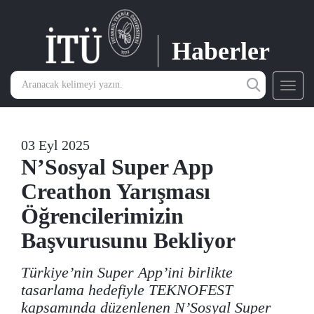
Haberler
Toggl
navig
03 Eyl 2025
N’Sosyal Super App
Creathon Yarışması
Öğrencilerimizin
Başvurusunu Bekliyor
Türkiye’nin Super App’ini birlikte
tasarlama hedefiyle TEKNOFEST
kapsamında düzenlenen N’Sosyal Super