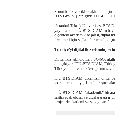
Sorumluluk ve etki odaklı bir araştır
BTS Group iş birliğiyle İTÜ-BTS D
“İstanbul Teknik Üniversitesi BTS D
yayımlandı. İTÜ-BTS DİAM’ın hayata
ölçekteki akademik başarısı, dijital ik
üretilmesi için sağlam bir temel oluşt
Türkiye’yi dijital ikiz teknolojil
Dijital ikiz teknolojileri, 5G/6G, akıll
öne çıkıyor. İTÜ-BTS DİAM, Türkiye
Türkiye’nin hem de Avrupa'nın sayılı 
İTÜ-BTS DİAM, ülkemizin dijital ve y
teorik hem de uygulamalı araştırmalar 
İTÜ-BTS DİAM, “akademik” bir araştırm
sağlayacak ulusal ve uluslararası iş b
projelerle akademi ve sanayi tarafında