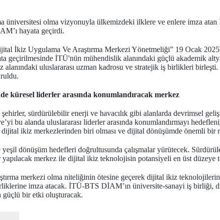
ma üniversitesi olma vizyonuyla ülkemizdeki ilklere ve enlere imza atan
İAM’ı
hayata geçirdi.
ijital İkiz Uygulama Ve Araştırma Merkezi Yönetmeliği” 19 Ocak 2025
 geçirilmesinde İTÜ'nün mühendislik alanındaki güçlü akademik alty
iz alanındaki uluslararası uzman kadrosu ve stratejik iş birlikleri birleşt
uruldu.
erinde küresel liderler arasında konumlandıracak merkez
ı şehirler, sürdürülebilir enerji ve havacılık gibi alanlarda devrimsel geli
’yi bu alanda uluslararası liderler arasında konumlandırmayı hedef
dijital ikiz merkezlerinden biri olması ve dijital dönüşümde önemli bir 
eşil dönüşüm hedefleri doğrultusunda çalışmalar yürütecek. Sürdürüleb
yapılacak merkez ile dijital ikiz teknolojisin potansiyeli en üst düzeye 
a merkezi olma niteliğinin ötesine geçerek dijital ikiz teknolojilerini
irliklerine imza atacak. İTÜ-BTS DİAM’ın üniversite-sanayi iş birliği, d
 güçlü bir etki oluşturacak.