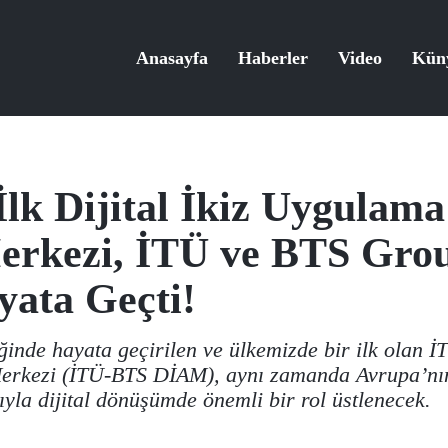
Anasayfa
Haberler
Video
Kün
İlk Dijital İkiz Uygulama
erkezi, İTÜ ve BTS Grou
yata Geçti!
ğinde hayata geçirilen ve ülkemizde bir ilk olan İ
kezi (İTÜ-BTS DİAM), aynı zamanda Avrupa’nın sa
yla dijital dönüşümde önemli bir rol üstlenecek.