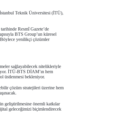
 İstanbul Teknik Üniversitesi (İTÜ),
 tarihinde Resmî Gazete’de
apısıyla BTS Group’un küresel
i. Böylece yenilikçi çözümler
şmeler sağlayabilecek nitelikleriyle
leniyor. İTÜ-BTS DİAM’ın hem
rol üstlenmesi bekleniyor.
ilir çözüm stratejileri üzerine hem
taşınacak.
n geliştirilmesine önemli katkılar
ijital geleceğimizi biçimlendirecek