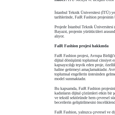
İstanbul Teknik Üniversitesi (İTÜ) y
tarihlerinde, FaiR Fashion projesini
Projede İstanbul Teknik Üniversites
Bayazıt, projenin yürütücüleri arasınd
alıyor.
FaiR Fashion projesi hakkında
FaiR Fashion projesi, Avrupa Birliği'
dijital dönüşümü toplumsal cinsiyet eşi
kapsayıcılığı teşvik eden proje, özelli
haline getirmeyi amaçlamaktadır. Avrup
toplumsal engellerin üstesinden gelme
model sunmaktadır.
Bu kapsamda, FaiR Fashion projesinin 
kadınların dijital çözümleri etkin bir
ve tekstil sektöründe hem çevresel sü
becerilerin geliştirilmesini öncelikle
FaiR Fashion, yalnızca çevresel ve di