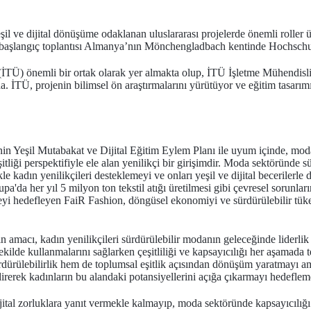
eşil ve dijital dönüşüme odaklanan uluslararası projelerde önemli rolle
n başlangıç toplantısı Almanya’nın Mönchengladbach kentinde Hochschul
i (İTÜ) önemli bir ortak olarak yer almakta olup, İTÜ İşletme Mühendi
a. İTÜ, projenin bilimsel ön araştırmalarını yürütüyor ve eğitim tasarımı
nin Yeşil Mutabakat ve Dijital Eğitim Eylem Planı ile uyum içinde, moda
tliği perspektifiyle ele alan yenilikçi bir girişimdir. Moda sektöründe sür
kle kadın yenilikçileri desteklemeyi ve onları yeşil ve dijital becerilerl
a'da her yıl 5 milyon ton tekstil atığı üretilmesi gibi çevresel sorunları
yi hedefleyen FaiR Fashion, döngüsel ekonomiyi ve sürdürülebilir tüketi
amacı, kadın yenilikçileri sürdürülebilir modanın geleceğinde liderlik
 şekilde kullanmalarını sağlarken çeşitliliği ve kapsayıcılığı her aşamad
rdürülebilirlik hem de toplumsal eşitlik açısından dönüşüm yaratmayı ama
ndirerek kadınların bu alandaki potansiyellerini açığa çıkarmayı hedeflem
jital zorluklara yanıt vermekle kalmayıp, moda sektöründe kapsayıcılığ