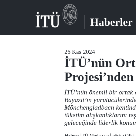
Haberler
26 Kas 2024
İTÜ’nün Ort
Projesi’nden
İTÜ’nün önemli bir ortak 
Bayazıt’ın yürütücülerind
Mönchengladbach kentinde
tüketim alışkanlıklarını t
geleceğinde liderlik konu
Haber:
İTÜ Medya ve İletişim Ofisi