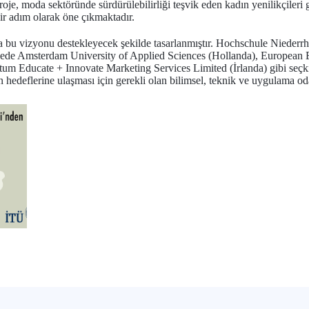
oje, moda sektöründe sürdürülebilirliği teşvik eden kadın yenilikçileri 
r adım olarak öne çıkmaktadır.
 da bu vizyonu destekleyecek şekilde tasarlanmıştır. Hochschule Niederr
ojede Amsterdam University of Applied Sciences (Hollanda), European E
 Educate + Innovate Marketing Services Limited (İrlanda) gibi seçki
hedeflerine ulaşması için gerekli olan bilimsel, teknik ve uygulama oda