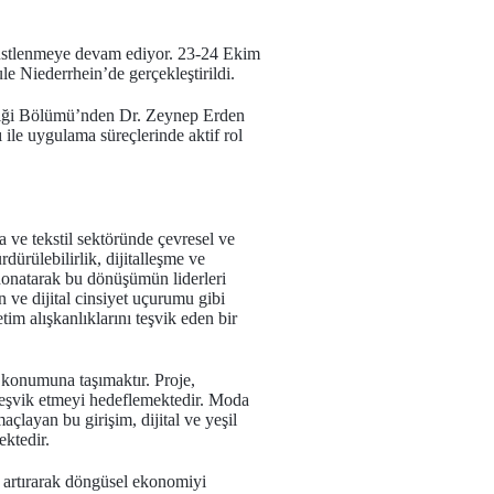
r üstlenmeye devam ediyor. 23-24 Ekim
e Niederrhein’de gerçekleştirildi.
sliği Bölümü’nden Dr. Zeynep Erden
 ile uygulama süreçlerinde aktif rol
 ve tekstil sektöründe çevresel ve
dürülebilirlik, dijitalleşme ve
e donatarak bu dönüşümün liderleri
n ve dijital cinsiyet uçurumu gibi
m alışkanlıklarını teşvik eden bir
 konumuna taşımaktır. Proje,
a teşvik etmeyi hedeflemektedir. Moda
çlayan bu girişim, dijital ve yeşil
ektedir.
ı artırarak döngüsel ekonomiyi