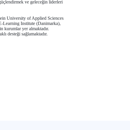
güçlendirmek ve geleceğin liderleri
hein University of Applied Sciences
-Learning Institute (Danimarka),
n kurumlar yer almaktadır.
klı desteği sağlamaktadır.