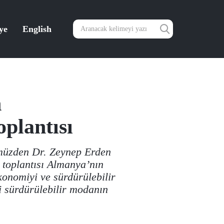
ye
English
n
plantısı
ümüzden Dr. Zeynep Erden
 toplantısı Almanya’nın
onomiyi ve sürdürülebilir
ri sürdürülebilir modanın