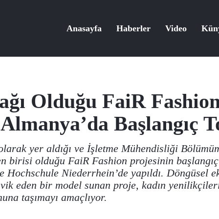
Anasayfa
Haberler
Video
Kün
ağı Olduğu FaiR Fashio
 Almanya’da Başlangıç To
olarak yer aldığı ve İşletme Mühendisliği Bölüm
en birisi olduğu FaiR Fashion projesinin başlangıç
 Hochschule Niederrhein’de yapıldı. Döngüsel ek
eşvik eden bir model sunan proje, kadın yenilikçile
muna taşımayı amaçlıyor.