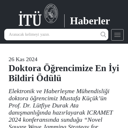
Haberler
Toggl
navig
26 Kas 2024
Doktora Öğrencimize En İyi
Bildiri Ödülü
Elektronik ve Haberleşme Mühendisliği
doktora öğrencimiz Mustafa Küçük’ün
Prof. Dr. Lütfiye Durak Ata
danışmanlığında hazırlayarak ICRAMET
2024 konferansında sunduğu “Novel
Square Wave Jamming Strategy for