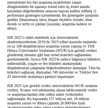
metodolojisi her biri araştırma projelerinin yaşam
döngüsündeki bir aşamayı temsil eden üç temel alanda
kurumları değerlendirme amacını taşıyan kalibre edilmiş 11
performans göstergesi içermektedir. Bu göstergeler şunlardır:
girdiler (finansman); süreç (başarı ölçütleri, tesisler, idari
destek ve terfi) ve çıktılar (yayınlar, araştırma kalitesi ve
itibar).
ISR 2025’e dahil olabilmek için üniversitelerin
akademisyenlerinin 2019 ile 2023 yılları arasında toplamda
en az 100 disiplinlerarası araştırma yayını yapmış ve THE
Dünya Üniversiteler Sıralaması (WUR) için gerekli verileri
göndermiş olmaları gibi bazı temel kriterleri sağlamaları
gerekmektedir. Ayrıca ISR 2025'te sadece bilgisayar bilimleri,
mühendislik, yaşam ve fen bilimleri alanlarındaki
disiplinlerarası çalışmalar değerlendirmeye alınmıştır. Tüm bu
kriterleri sağlayan, dünyadan 749 üniversite ve Türkiye’den
45 üniversite sıralamaya girmeyi başarmıştır.
ISR 2025 için gerekli veriler; üniversitelerin WUR sıralama
verileri, Scopus veri tabanından alınan bibliyometrik veriler
ve araştırmacılardan elde edilen anket verilerinden
sağlanmıştır. Bu kapsamda 157 milyon atıf, 18 milyon
araştırma yayını ve dünya çapında 20.000'den fazla
akademisyenden gelen anket yanıtları değerlendirmeye