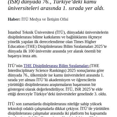
(ISR) dünyada 76., Türkiye’deki kamu
üniversiteleri arasında 1. sırada yer aldı.
Haber:
İTÜ Medya ve İletişim Ofisi
İstanbul Teknik Üniversitesi (İTÜ), dünyadaki üniversitelerin
disiplinlerarası bilime katkılarını ve bağlılıklarını ölçmeye
yönelik yapılan ilk derecelendirme olan Times Higher
Education (THE) Disiplinlerarası Bilim Sıralamaları 2025’te
dünyada ilk 100 üniversite arasında yer alarak önemli bir
başarıya imza attı.
İTÜ’nün
THE Disiplinlerarası Bilim Sıralamaları
(THE
Interdisciplinary Science Rankings) 2025 sonuçlarına göre
dünyada 76., ülkemizde ise kamu üniversiteleri arasında 1.
sırada yer alması İTÜ’lü akademisyen ve öğrencilerin
yürüttüğü disiplinlerarası araştırmaların başarısının bir
göstergesi olarak değerlendiriliyor. İTÜ, ISR 2025’te elde
ettiği dereceyle Türkiye’deki üniversiteler genelinde 3. oldu.
İTÜ son zamanlarda disiplinlerarası niteliğe sahip yüksek
teknoloji odaklı çalışmalarla dikkat çekiyor. İTÜ’de yürütülen
disiplinlerarası çalışmalar arasında iki platform bu kapsamda