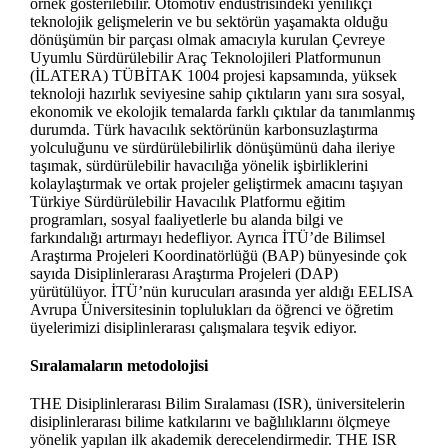
örnek gösterilebilir. Otomotiv endüstrisindeki yenilikçi
teknolojik gelişmelerin ve bu sektörün yaşamakta olduğu
dönüşümün bir parçası olmak amacıyla kurulan Çevreye
Uyumlu Sürdürülebilir Araç Teknolojileri Platformunun
(İLATERA) TÜBİTAK 1004 projesi kapsamında, yüksek
teknoloji hazırlık seviyesine sahip çıktıların yanı sıra sosyal,
ekonomik ve ekolojik temalarda farklı çıktılar da tanımlanmış
durumda. Türk havacılık sektörünün karbonsuzlaştırma
yolculuğunu ve sürdürülebilirlik dönüşümünü daha ileriye
taşımak, sürdürülebilir havacılığa yönelik işbirliklerini
kolaylaştırmak ve ortak projeler geliştirmek amacını taşıyan
Türkiye Sürdürülebilir Havacılık Platformu eğitim
programları, sosyal faaliyetlerle bu alanda bilgi ve
farkındalığı artırmayı hedefliyor. Ayrıca İTÜ’de Bilimsel
Araştırma Projeleri Koordinatörlüğü (BAP) bünyesinde çok
sayıda Disiplinlerarası Araştırma Projeleri (DAP)
yürütülüyor. İTÜ’nün kurucuları arasında yer aldığı EELISA
Avrupa Üniversitesinin toplulukları da öğrenci ve öğretim
üyelerimizi disiplinlerarası çalışmalara teşvik ediyor.
S
ıralamaların metodolojisi
THE Disiplinlerarası Bilim Sıralaması (ISR), üniversitelerin
disiplinlerarası bilime katkılarını ve bağlılıklarını ölçmeye
yönelik yapılan ilk akademik derecelendirmedir. THE ISR