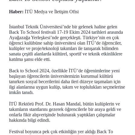
Haber:
İTÜ Medya ve İletişim Ofisi
İstanbul Teknik Üniversitesi’nde bir gelenek haline gelen
Back To School festivali 17-19 Ekim 2024 tarihleri arasında
Ayağazağa Yerleşkesi’nde gerçekleşti. Türkiye’nin en çok
öğrenci kulübüne sahip üniversitesi olan İTÜ’de öğrenciler,
kulüpler ve proje/teknoloji takımları ile tanışarak bilimden
sanata çeşitli alanlarda kültürel, sportif ve teknik etkinliklere
katılma şansı elde etti.
Back to School 2024, özellikle İTÜ’de öğrenimlerine yeni
başlayan öğrencilerin üniversitemizin kurumsal kültürü
tanırken sosyal becerilerini daha ileri düzeye taşımaları için
ilgi alanlarına uygun kulüp, takım ve toplulukları seçmelerine
imkân tanıdı.
İTÜ Rektörü Prof. Dr. Hasan Mandal, bütün kulüplerin ve
takımların stantlarını gezerek öğrencilerle bir araya geldi ve
onlarla fikir alışverişinde bulunarak yaptıkları çalışmalar
hakkında bilgi edindi.
Festival boyunca pek çok etkinliğin yer aldığı Back To