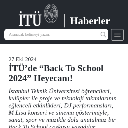
Haberler
Toggl
navig
27 Eki 2024
İTÜ’de “Back To School
2024” Heyecanı!
İstanbul Teknik Üniversitesi öğrencileri,
kulüpler ile proje ve teknoloji takımlarının
eğlenceli etkinlikleri, DJ performansları,
M Lisa konseri ve sinema gösterimiyle;
sanat, spor ve müzikle dolu unutulmaz bir
Back To School coşkusu yaşadılar.