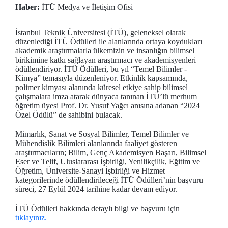
Haber:
İTÜ Medya ve İletişim Ofisi
İstanbul Teknik Üniversitesi (İTÜ), geleneksel olarak
düzenlediği İTÜ Ödülleri ile alanlarında ortaya koydukları
akademik araştırmalarla ülkemizin ve insanlığın bilimsel
birikimine katkı sağlayan araştırmacı ve akademisyenleri
ödüllendiriyor. İTÜ Ödülleri, bu yıl “Temel Bilimler -
Kimya” temasıyla düzenleniyor. Etkinlik kapsamında,
polimer kimyası alanında küresel etkiye sahip bilimsel
çalışmalara imza atarak dünyaca tanınan İTÜ’lü merhum
öğretim üyesi Prof. Dr. Yusuf Yağcı anısına adanan “2024
Özel Ödülü” de sahibini bulacak.
Mimarlık, Sanat ve Sosyal Bilimler, Temel Bilimler ve
Mühendislik Bilimleri alanlarında faaliyet gösteren
araştırmacıların; Bilim, Genç Akademisyen Başarı, Bilimsel
Eser ve Telif, Uluslararası İşbirliği, Yenilikçilik, Eğitim ve
Öğretim, Üniversite-Sanayi İşbirliği ve Hizmet
kategorilerinde ödüllendirileceği İTÜ Ödülleri’nin başvuru
süreci, 27 Eylül 2024 tarihine kadar devam ediyor.
İTÜ Ödülleri hakkında detaylı bilgi ve başvuru için
tıklayınız.