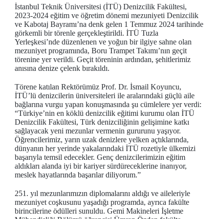
İstanbul Teknik Üniversitesi (İTÜ) Denizcilik Fakültesi,
2023-2024 eğitim ve öğretim dönemi mezuniyeti Denizcilik
ve Kabotaj Bayramı’na denk gelen 1 Temmuz 2024 tarihinde
görkemli bir törenle gerçekleştirildi. İTÜ Tuzla
Yerleşkesi’nde düzenlenen ve yoğun bir ilgiye sahne olan
mezuniyet programında, Boru Trampet Takımı’nın geçit
törenine yer verildi. Geçit töreninin ardından, şehitlerimiz
anısına denize çelenk bırakıldı.
Törene katılan Rektörümüz Prof. Dr. İsmail Koyuncu,
İTÜ’lü denizcilerin üniversiteleri ile aralarındaki güçlü aile
bağlarına vurgu yapan konuşmasında şu cümlelere yer verdi:
“Türkiye’nin en köklü denizcilik eğitimi kurumu olan İTÜ
Denizcilik Fakültesi, Türk denizciliğinin gelişimine katkı
sağlayacak yeni mezunlar vermenin gururunu yaşıyor.
Öğrencilerimiz, yarın uzak denizlere yelken açtıklarında,
dünyanın her yerinde yakalarındaki İTÜ rozetiyle ülkemizi
başarıyla temsil edecekler. Genç denizcilerimizin eğitim
aldıkları alanda iyi bir kariyer sürdüreceklerine inanıyor,
meslek hayatlarında başarılar diliyorum.”
251. yıl mezunlarımızın diplomalarını aldığı ve aileleriyle
mezuniyet coşkusunu yaşadığı programda, ayrıca fakülte
birincilerine ödülleri sunuldu. Gemi Makineleri İşletme