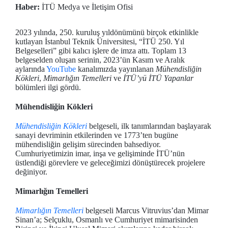
Haber:
İTÜ Medya ve İletişim Ofisi
2023 yılında, 250. kuruluş yıldönümünü birçok etkinlikle
kutlayan İstanbul Teknik Üniversitesi, “İTÜ 250. Yıl
Belgeselleri” gibi kalıcı işlere de imza attı. Toplam 13
belgeselden oluşan serinin, 2023’ün Kasım ve Aralık
aylarında
YouTube
kanalımızda yayınlanan
Mühendisliğin
Kökleri
,
Mimarlığın Temelleri
ve
İTÜ’yü İTÜ Yapanlar
bölümleri ilgi gördü.
Mühendisliğin Kökleri
Mühendisliğin Kökleri
belgeseli, ilk tanımlarından başlayarak
sanayi devriminin etkilerinden ve 1773’ten bugüne
mühendisliğin gelişim sürecinden bahsediyor.
Cumhuriyetimizin imar, inşa ve gelişiminde İTÜ’nün
üstlendiği görevlere ve geleceğimizi dönüştürecek projelere
değiniyor.
Mimarlığın Temelleri
Mimarlığın Temelleri
belgeseli Marcus Vitruvius’dan Mimar
Sinan’a; Selçuklu, Osmanlı ve Cumhuriyet mimarisinden