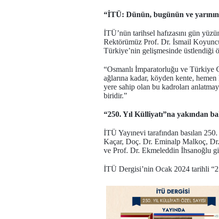
“İTÜ: Dünün, bugünün ve yarının
İTÜ’nün tarihsel hafızasını gün yüzün
Rektörümüz Prof. Dr. İsmail Koyuncu’
Türkiye’nin gelişmesinde üstlendiği ö
“Osmanlı İmparatorluğu ve Türkiye Cum
ağlarına kadar, köyden kente, hemen 
yere sahip olan bu kadroları anlatmay
biridir.”
“250. Yıl Külliyatı”na yakından b
İTÜ Yayınevi tarafından basılan 250. 
Kaçar, Doç. Dr. Eminalp Malkoç, Dr.
ve Prof. Dr. Ekmeleddin İhsanoğlu gibi
İTÜ Dergisi’nin Ocak 2024 tarihli “2