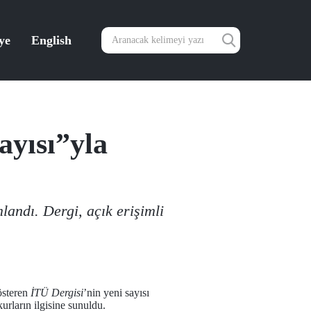
ye
English
Sayısı”yla
mlandı. Dergi, açık erişimli
österen
İTÜ Dergisi
’nin yeni sayısı
urların ilgisine sunuldu.