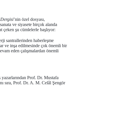
Dergisi
’nin özel dosyası,
anata ve siyasete birçok alanda
at çeken şu cümlelerle başlıyor:
rji santrallerinden haberleşme
r ve inşa edilmesinde çok önemli bir
a devam eden çalışmalardan önemli
ş yazarlarından Prof. Dr. Mustafa
 sıra, Prof. Dr. A. M. Celâl Şengör