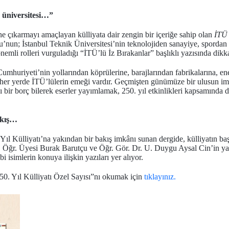
 üniversitesi…”
e çıkarmayı amaçlayan külliyata dair zengin bir içeriğe sahip olan
İTÜ 
nun; İstanbul Teknik Üniversitesi’nin teknolojiden sanayiye, spordan s
nemli rolleri vurguladığı “İTÜ’lü İz Bırakanlar” başlıklı yazısında dikk
huriyeti’nin yollarından köprülerine, barajlarından fabrikalarına, ene
her yerde İTÜ’lülerin emeği vardır. Geçmişten günümüze bir ulusun ima
ı bir borç bilerek eserler yayımlamak, 250. yıl etkinlikleri kapsamınd
akış…
Yıl Külliyatı’na yakından bir bakış imkânı sunan dergide, külliyatın ba
 Öğr. Üyesi Burak Barutçu ve Öğr. Gör. Dr. U. Duygu Aysal Cin’in yanı
 isimlerin konuya ilişkin yazıları yer alıyor.
50. Yıl Külliyatı Özel Sayısı”nı okumak için
tıklayınız.